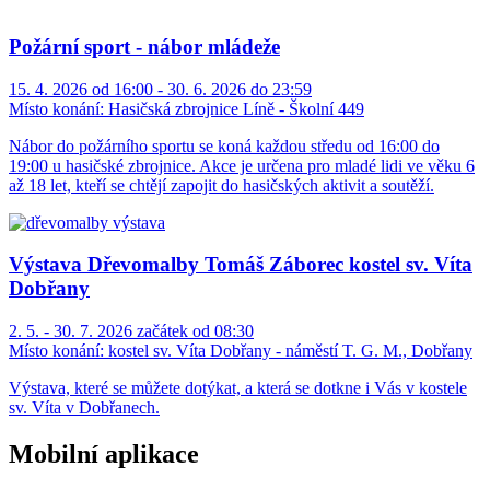
Požární sport - nábor mládeže
15. 4. 2026 od 16:00 - 30. 6. 2026 do 23:59
Místo konání:
Hasičská zbrojnice Líně - Školní 449
Nábor do požárního sportu se koná každou středu od 16:00 do
19:00 u hasičské zbrojnice. Akce je určena pro mladé lidi ve věku 6
až 18 let, kteří se chtějí zapojit do hasičských aktivit a soutěží.
Výstava Dřevomalby Tomáš Záborec kostel sv. Víta
Dobřany
2. 5. - 30. 7. 2026 začátek od 08:30
Místo konání:
kostel sv. Víta Dobřany - náměstí T. G. M., Dobřany
Výstava, které se můžete dotýkat, a která se dotkne i Vás v kostele
sv. Víta v Dobřanech.
Mobilní aplikace