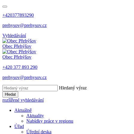
+420377893290
prehysov@prehysov.cz
Vyhledávání
Obec
Přehýšov
Obec
Přehýšov
+420 377 893 290
prehysov@prehysov.cz
Hledaný výraz
Hledat
rozšířené vyhledávání
Aktuálně
Aktuality
Nabídky práce v regionu
Úřad
Úřední deska