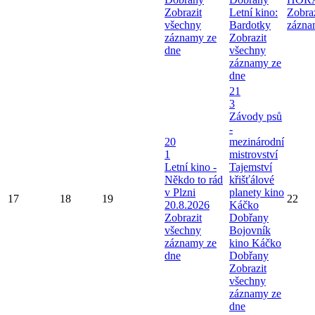
Zobrazit
Letní kino:
Zobra
všechny
Bardotky
zázna
záznamy ze
Zobrazit
dne
všechny
záznamy ze
dne
21
3
Závody psů
-
20
mezinárodní
1
mistrovství
Letní kino -
Tajemství
Někdo to rád
křišťálové
v Plzni
planety kino
17
18
19
22
20.8.2026
Káčko
Zobrazit
Dobřany
všechny
Bojovník
záznamy ze
kino Káčko
dne
Dobřany
Zobrazit
všechny
záznamy ze
dne