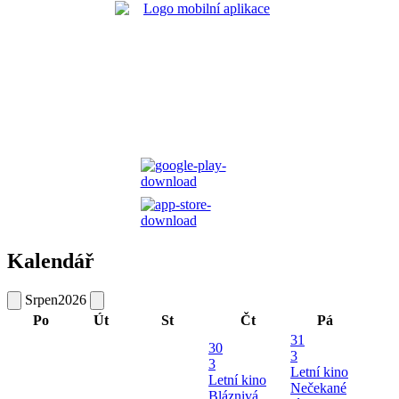
Kalendář
Srpen
2026
Po
Út
St
Čt
Pá
31
30
3
3
Letní kino
Letní kino
Nečekané
Bláznivá