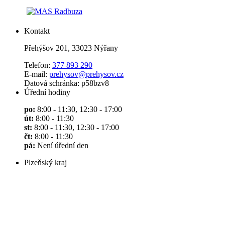
Kontakt
Přehýšov 201, 33023 Nýřany
Telefon:
377 893 290
E-mail:
prehysov@prehysov.cz
Datová schránka: p58bzv8
Úřední hodiny
po:
8:00 - 11:30, 12:30 - 17:00
út:
8:00 - 11:30
st:
8:00 - 11:30, 12:30 - 17:00
čt:
8:00 - 11:30
pá:
Není úřední den
Plzeňský kraj