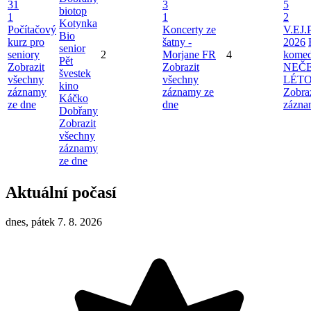
31
3
5
biotop
1
1
2
Kotynka
Počítačový
Koncerty ze
V.EJ.
Bio
kurz pro
šatny -
2026
senior
seniory
2
Morjane FR
4
komed
Pět
Zobrazit
Zobrazit
NEČ
švestek
všechny
všechny
LÉT
kino
záznamy
záznamy ze
Zobra
Káčko
ze dne
dne
zázna
Dobřany
Zobrazit
všechny
záznamy
ze dne
Aktuální počasí
dnes, pátek 7. 8. 2026