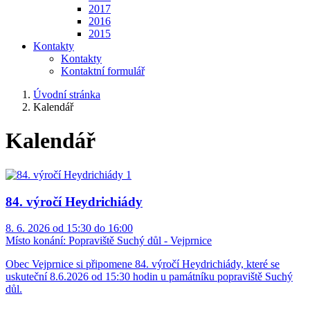
2017
2016
2015
Kontakty
Kontakty
Kontaktní formulář
Úvodní stránka
Kalendář
Kalendář
84. výročí Heydrichiády
8. 6. 2026 od 15:30 do 16:00
Místo konání:
Popraviště Suchý důl - Vejprnice
Obec Vejprnice si připomene 84. výročí Heydrichiády, které se
uskuteční 8.6.2026 od 15:30 hodin u památníku popraviště Suchý
důl.