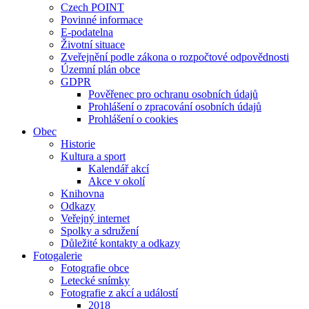
Czech POINT
Povinné informace
E-podatelna
Životní situace
Zveřejnění podle zákona o rozpočtové odpovědnosti
Územní plán obce
GDPR
Pověřenec pro ochranu osobních údajů
Prohlášení o zpracování osobních údajů
Prohlášení o cookies
Obec
Historie
Kultura a sport
Kalendář akcí
Akce v okolí
Knihovna
Odkazy
Veřejný internet
Spolky a sdružení
Důležité kontakty a odkazy
Fotogalerie
Fotografie obce
Letecké snímky
Fotografie z akcí a událostí
2018