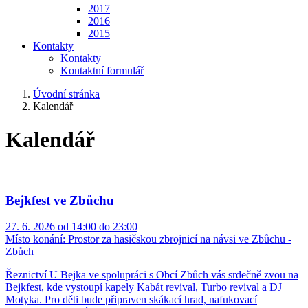
2017
2016
2015
Kontakty
Kontakty
Kontaktní formulář
Úvodní stránka
Kalendář
Kalendář
Bejkfest ve Zbůchu
27. 6. 2026 od 14:00 do 23:00
Místo konání:
Prostor za hasičskou zbrojnicí na návsi ve Zbůchu -
Zbůch
Řeznictví U Bejka ve spolupráci s Obcí Zbůch vás srdečně zvou na
Bejkfest, kde vystoupí kapely Kabát revival, Turbo revival a DJ
Motyka. Pro děti bude připraven skákací hrad, nafukovací