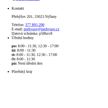
Kontakt
Přehýšov 201, 33023 Nýřany
Telefon:
377 893 290
E-mail:
prehysov@prehysov.cz
Datová schránka: p58bzv8
Úřední hodiny
po:
8:00 - 11:30, 12:30 - 17:00
út:
8:00 - 11:30
st:
8:00 - 11:30, 12:30 - 17:00
čt:
8:00 - 11:30
pá:
Není úřední den
Plzeňský kraj