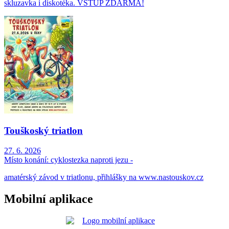
skluzavka i diskotéka. VSTUP ZDARMA!
Touškoský triatlon
27. 6. 2026
Místo konání:
cyklostezka naproti jezu -
amatérský závod v triatlonu, přihlášky na www.nastouskov.cz
Mobilní aplikace