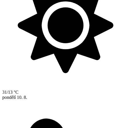
31/13 °C
pondělí
10. 8.