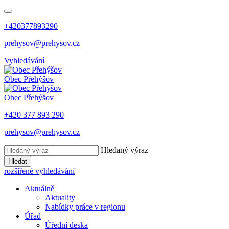
+420377893290
prehysov@prehysov.cz
Vyhledávání
Obec
Přehýšov
Obec
Přehýšov
+420 377 893 290
prehysov@prehysov.cz
Hledaný výraz
Hledat
rozšířené vyhledávání
Aktuálně
Aktuality
Nabídky práce v regionu
Úřad
Úřední deska