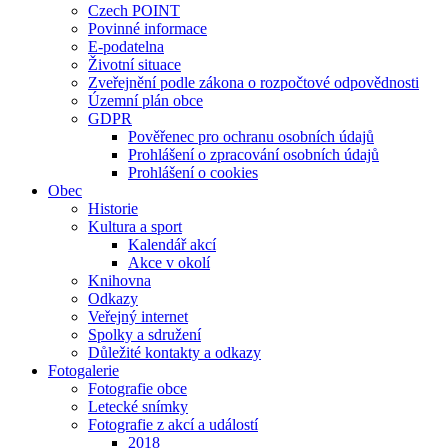
Czech POINT
Povinné informace
E-podatelna
Životní situace
Zveřejnění podle zákona o rozpočtové odpovědnosti
Územní plán obce
GDPR
Pověřenec pro ochranu osobních údajů
Prohlášení o zpracování osobních údajů
Prohlášení o cookies
Obec
Historie
Kultura a sport
Kalendář akcí
Akce v okolí
Knihovna
Odkazy
Veřejný internet
Spolky a sdružení
Důležité kontakty a odkazy
Fotogalerie
Fotografie obce
Letecké snímky
Fotografie z akcí a událostí
2018