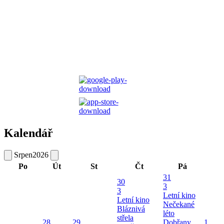
Kalendář
Srpen
2026
Po
Út
St
Čt
Pá
31
30
3
3
Letní kino
Letní kino
Nečekané
Bláznivá
léto
střela
28
29
Dobřany
1