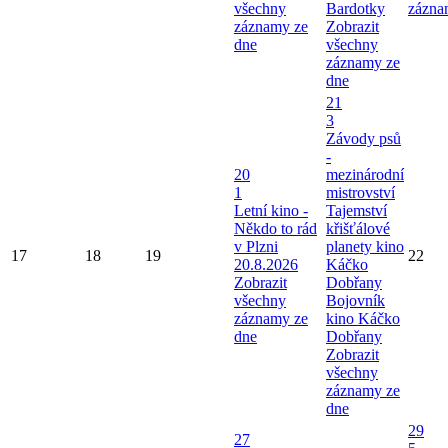
všechny
Bardotky
zázna
záznamy ze
Zobrazit
dne
všechny
záznamy ze
dne
21
3
Závody psů
-
20
mezinárodní
1
mistrovství
Letní kino -
Tajemství
Někdo to rád
křišťálové
v Plzni
planety kino
17
18
19
22
20.8.2026
Káčko
Zobrazit
Dobřany
všechny
Bojovník
záznamy ze
kino Káčko
dne
Dobřany
Zobrazit
všechny
záznamy ze
dne
29
27