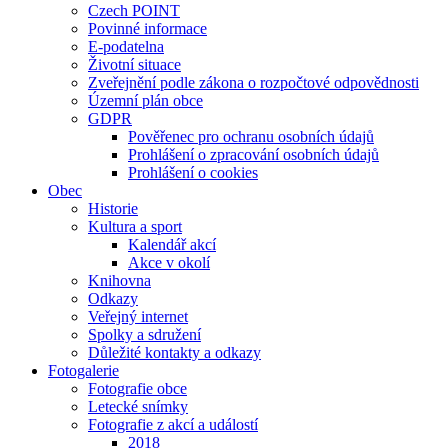
Czech POINT
Povinné informace
E-podatelna
Životní situace
Zveřejnění podle zákona o rozpočtové odpovědnosti
Územní plán obce
GDPR
Pověřenec pro ochranu osobních údajů
Prohlášení o zpracování osobních údajů
Prohlášení o cookies
Obec
Historie
Kultura a sport
Kalendář akcí
Akce v okolí
Knihovna
Odkazy
Veřejný internet
Spolky a sdružení
Důležité kontakty a odkazy
Fotogalerie
Fotografie obce
Letecké snímky
Fotografie z akcí a událostí
2018