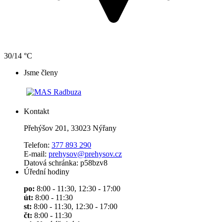
30/14 °C
Jsme členy
Kontakt
Přehýšov 201, 33023 Nýřany
Telefon:
377 893 290
E-mail:
prehysov@prehysov.cz
Datová schránka: p58bzv8
Úřední hodiny
po:
8:00 - 11:30, 12:30 - 17:00
út:
8:00 - 11:30
st:
8:00 - 11:30, 12:30 - 17:00
čt:
8:00 - 11:30