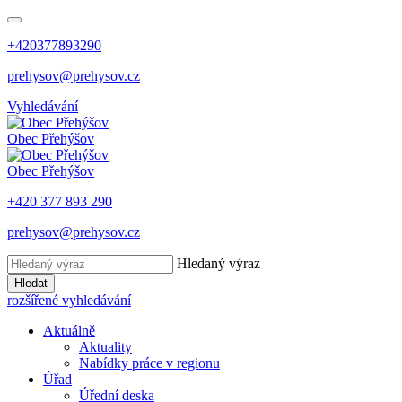
+420377893290
prehysov@prehysov.cz
Vyhledávání
Obec
Přehýšov
Obec
Přehýšov
+420 377 893 290
prehysov@prehysov.cz
Hledaný výraz
Hledat
rozšířené vyhledávání
Aktuálně
Aktuality
Nabídky práce v regionu
Úřad
Úřední deska