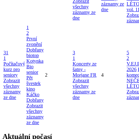
Zobrazit
záznamy ze
LÉTO
všechny
dne
vol. 1
záznamy ze
Zobra
dne
zázna
1
2
První
zvonění
Dobřany
31
3
5
biotop
1
1
2
Kotynka
Počítačový
Koncerty ze
V.EJ.
Bio
kurz pro
šatny -
2026
senior
seniory
2
Morjane FR
4
komed
Pět
Zobrazit
Zobrazit
NEČ
švestek
všechny
všechny
LÉT
kino
záznamy
záznamy ze
Zobra
Káčko
ze dne
dne
zázna
Dobřany
Zobrazit
všechny
záznamy
ze dne
Aktuální počasí