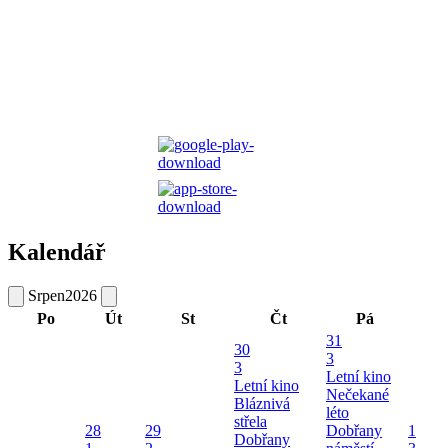
Kalendář
Srpen
2026
Po
Út
St
Čt
Pá
31
30
3
3
Letní kino
Letní kino
Nečekané
Bláznivá
léto
střela
28
29
Dobřany
1
Dobřany