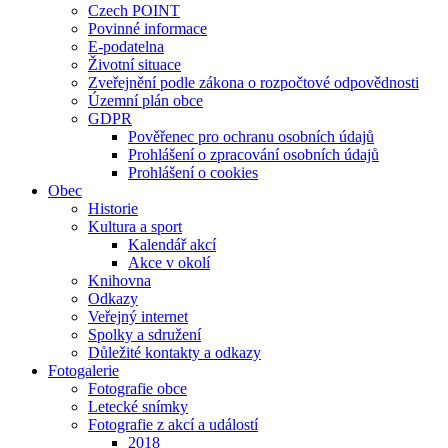
Czech POINT
Povinné informace
E-podatelna
Životní situace
Zveřejnění podle zákona o rozpočtové odpovědnosti
Územní plán obce
GDPR
Pověřenec pro ochranu osobních údajů
Prohlášení o zpracování osobních údajů
Prohlášení o cookies
Obec
Historie
Kultura a sport
Kalendář akcí
Akce v okolí
Knihovna
Odkazy
Veřejný internet
Spolky a sdružení
Důležité kontakty a odkazy
Fotogalerie
Fotografie obce
Letecké snímky
Fotografie z akcí a událostí
2018