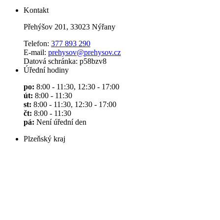
Kontakt
Přehýšov 201, 33023 Nýřany
Telefon:
377 893 290
E-mail:
prehysov@prehysov.cz
Datová schránka: p58bzv8
Úřední hodiny
po:
8:00 - 11:30, 12:30 - 17:00
út:
8:00 - 11:30
st:
8:00 - 11:30, 12:30 - 17:00
čt:
8:00 - 11:30
pá:
Není úřední den
Plzeňský kraj