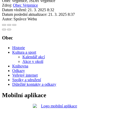
Obec Vejprnice, JSDH Vejprnice
Zdroj:
Obec Vejprnice
Datum vložení:
21. 3. 2025 8:32
Datum poslední aktualizace:
21. 3. 2025 8:37
Autor:
Správce Webu
Obec
Historie
Kultura a sport
Kalendář akcí
Akce v okolí
Knihovna
Odkazy
Veřejný internet
Spolky a sdružení
Důležité kontakty a odkazy
Mobilní aplikace