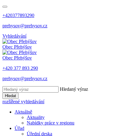
+420377893290
prehysov@prehysov.cz
Vyhledávání
Obec
Přehýšov
Obec
Přehýšov
+420 377 893 290
prehysov@prehysov.cz
Hledaný výraz
Hledat
rozšířené vyhledávání
Aktuálně
Aktuality
Nabídky práce v regionu
Úřad
Úřední deska