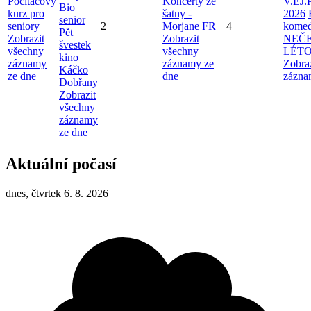
Počítačový
Koncerty ze
V.EJ.
Bio
kurz pro
šatny -
2026
senior
seniory
2
Morjane FR
4
komed
Pět
Zobrazit
Zobrazit
NEČ
švestek
všechny
všechny
LÉT
kino
záznamy
záznamy ze
Zobra
Káčko
ze dne
dne
zázna
Dobřany
Zobrazit
všechny
záznamy
ze dne
Aktuální počasí
dnes, čtvrtek 6. 8. 2026