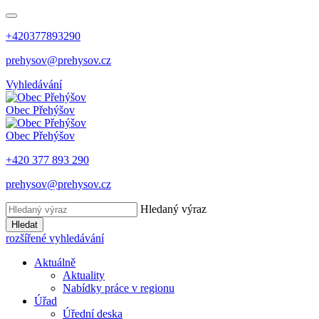
+420377893290
prehysov@prehysov.cz
Vyhledávání
Obec
Přehýšov
Obec
Přehýšov
+420 377 893 290
prehysov@prehysov.cz
Hledaný výraz
Hledat
rozšířené vyhledávání
Aktuálně
Aktuality
Nabídky práce v regionu
Úřad
Úřední deska