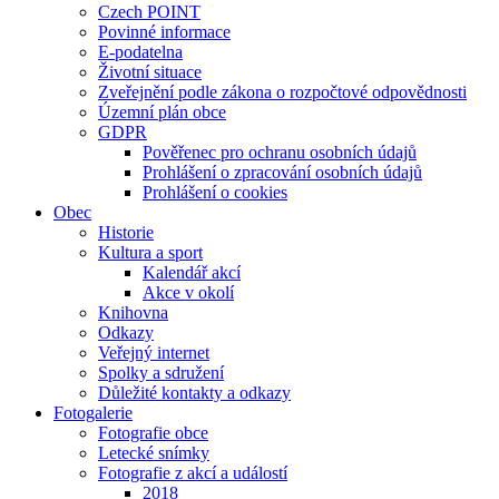
Czech POINT
Povinné informace
E-podatelna
Životní situace
Zveřejnění podle zákona o rozpočtové odpovědnosti
Územní plán obce
GDPR
Pověřenec pro ochranu osobních údajů
Prohlášení o zpracování osobních údajů
Prohlášení o cookies
Obec
Historie
Kultura a sport
Kalendář akcí
Akce v okolí
Knihovna
Odkazy
Veřejný internet
Spolky a sdružení
Důležité kontakty a odkazy
Fotogalerie
Fotografie obce
Letecké snímky
Fotografie z akcí a událostí
2018