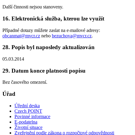
Další činnosti nejsou stanoveny.
16. Elektronická služba, kterou lze využít
Případné dotazy můžete zaslat na e-mailové adresy:
obcanmat@mvcr.cz
nebo
bezuchova@mvcr.cz
.
28. Popis byl naposledy aktualizován
05.03.2014
29. Datum konce platnosti popisu
Bez časového omezení.
Úřad
Úřední deska
Czech POINT
Povinné informace
E-podatelna
Životní situace
Zveřejnění podle zákona o rozpočtové odpovědnosti