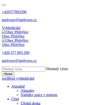
+420377893290
prehysov@prehysov.cz
Vyhledávání
Obec
Přehýšov
Obec
Přehýšov
+420 377 893 290
prehysov@prehysov.cz
Hledaný výraz
Hledat
rozšířené vyhledávání
Aktuálně
Aktuality
Nabídky práce v regionu
Úřad
Úřední deska