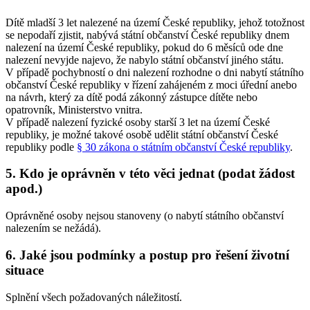
Dítě mladší 3 let nalezené na území České republiky, jehož totožnost
se nepodaří zjistit, nabývá státní občanství České republiky dnem
nalezení na území České republiky, pokud do 6 měsíců ode dne
nalezení nevyjde najevo, že nabylo státní občanství jiného státu.
V případě pochybností o dni nalezení rozhodne o dni nabytí státního
občanství České republiky v řízení zahájeném z moci úřední anebo
na návrh, který za dítě podá zákonný zástupce dítěte nebo
opatrovník, Ministerstvo vnitra.
V případě nalezení fyzické osoby starší 3 let na území České
republiky, je možné takové osobě udělit státní občanství České
republiky podle
§ 30 zákona o státním občanství České republiky
.
5. Kdo je oprávněn v této věci jednat (podat žádost
apod.)
Oprávněné osoby nejsou stanoveny (o nabytí státního občanství
nalezením se nežádá).
6. Jaké jsou podmínky a postup pro řešení životní
situace
Splnění všech požadovaných náležitostí.