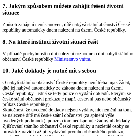
7. Jakým způsobem můžete zahájit řešení životní
situace
Způsob zahájení není stanoven; dítě nabývá státní občanství České
republiky automaticky dnem nalezení na území České republiky.
8. Na které instituci životní situaci řešit
V případě pochybností o dni nalezení rozhodne o dni nabytí státního
občanství České republiky
Ministerstvo vnitra
.
10. Jaké doklady je nutné mít s sebou
O nabytí státního občanství České republiky není třeba nijak žádat,
dítě jej nabývá automaticky ze zákona dnem nalezení na území
České republiky. Jedná se tedy pouze o vydání dokladů, kterými se
české státní občanství prokazuje (např. cestovní pas nebo občanský
průkaz České republiky).
Skutečnost, že uvedené doklady nejsou vydány, nic nemění na tom,
že nalezené dítě má české státní občanství (za splnění výše
uvedených podmínek), pouze o tom nedisponuje žádnými doklady.
Zjišťování státního občanství České republiky u nezletilé osoby se
provádí zpravidla až při vydávání prvního občanského průkazu,