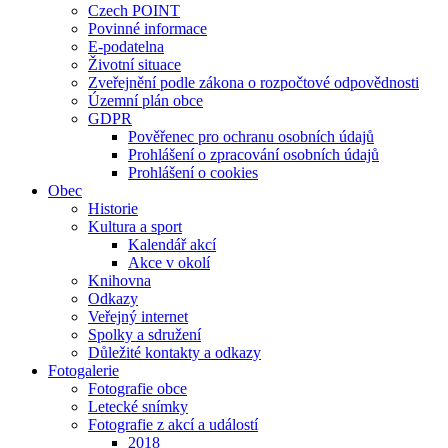
Czech POINT
Povinné informace
E-podatelna
Životní situace
Zveřejnění podle zákona o rozpočtové odpovědnosti
Územní plán obce
GDPR
Pověřenec pro ochranu osobních údajů
Prohlášení o zpracování osobních údajů
Prohlášení o cookies
Obec
Historie
Kultura a sport
Kalendář akcí
Akce v okolí
Knihovna
Odkazy
Veřejný internet
Spolky a sdružení
Důležité kontakty a odkazy
Fotogalerie
Fotografie obce
Letecké snímky
Fotografie z akcí a událostí
2018