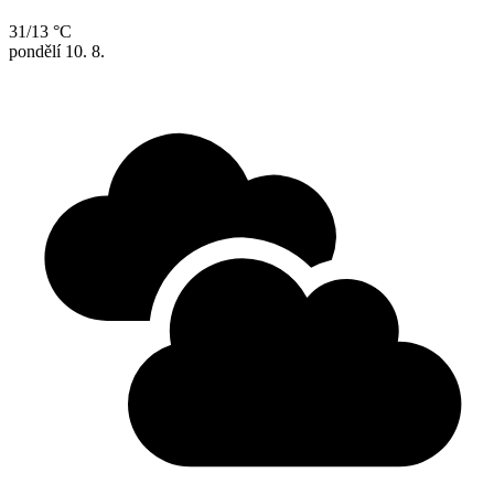
31/13 °C
pondělí
10. 8.