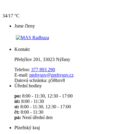
34/17 °C
Jsme členy
Kontakt
Přehýšov 201, 33023 Nýřany
Telefon:
377 893 290
E-mail:
prehysov@prehysov.cz
Datová schránka: p58bzv8
Úřední hodiny
po:
8:00 - 11:30, 12:30 - 17:00
út:
8:00 - 11:30
st:
8:00 - 11:30, 12:30 - 17:00
čt:
8:00 - 11:30
pá:
Není úřední den
Plzeňský kraj