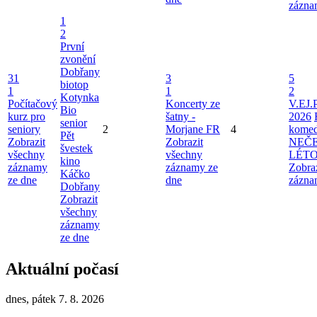
zázna
1
2
První
zvonění
Dobřany
31
3
5
biotop
1
1
2
Kotynka
Počítačový
Koncerty ze
V.EJ.
Bio
kurz pro
šatny -
2026
senior
seniory
2
Morjane FR
4
komed
Pět
Zobrazit
Zobrazit
NEČ
švestek
všechny
všechny
LÉT
kino
záznamy
záznamy ze
Zobra
Káčko
ze dne
dne
zázna
Dobřany
Zobrazit
všechny
záznamy
ze dne
Aktuální počasí
dnes, pátek 7. 8. 2026