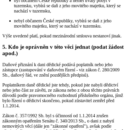
byl občanem České republiky a neměl trvalý pobyt v
tuzemsku, vybírá se daň z jeho movitého majetku, který se
nachází v tuzemsku,
nebyl občanem České republiky, vybírá se daň z jeho
movitého majetku, který se nachází v tuzemsku.
Výše uvedené platí, pokud mezinárodní smlouva nestanoví jinak.
5. Kdo je oprávněn v této věci jednat (podat žádost
apod.)
Daňové přiznání k dani dědické podává poplatník nebo jeho
zástupce (zastupování v daňovém řízení - viz zákon č. 280/2009
Sb., daňový řád, ve znění pozdějších předpisů).
Poplatníkem daně dědické jste tehdy, pokud jste nabyli dědictví
nebo jeho část ze závěti, ze zákona nebo z obou těchto právních
důvodů podle pravomocného rozhodnutí příslušného orgánu, jímž
bylo řízení o dědictví skončeno, pokud zůstavitel zemřel před
1.1.2014.
Zákon č. 357/1992 Sb. byl s účinností od 1.1.2014 zrušen
zákonným opatřením Senátu č. 340/2013 Sb., o dani z nabytí
nemovitých věcí (dále jen "zákonné opatření"), avšak podle