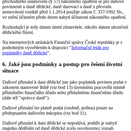
přechodného ustanovení (§ 57) zákonného opatření se pro daňové
povinnosti u daně dědické, daně darovací a daně z převodu
nemovitostí vzniklé před 1.1.2014 použije zákon č. 357/1992 Sb.,
ve znění účinném přede dnem nabytí účinnosti zákonného opatření.
Rozhodující je tedy datum úmrtí zůstavitele, nikoliv datum ukončení
dědického řízení.
Na internetových stránkách Finanční správy České republiky je s
podrobným vysvětlením k dispozici "
Informační leták pro
poplatníky daně dědické
".
6. Jaké jsou podmínky a postup pro řešení životní
situace
Daňové přiznání k dani dědické jste jako poplatník povinen podat v
zákonem stanovené lhůtě (viz bod 13) územnímu pracovišti místně
příslušného finančního úřadu nebo příslušnému finančnímu úřadu
(dále též "správce daně").
Daňové přiznání lze platně podat (osobně, poštou) pouze na
předepsaném daňovém tiskopisu (viz bod 11).
Daňové přiznání k dani dědické se nepodává, jestliže je nabytí
majetku děděním od daně dědické zcela osvobozeno; rozsah