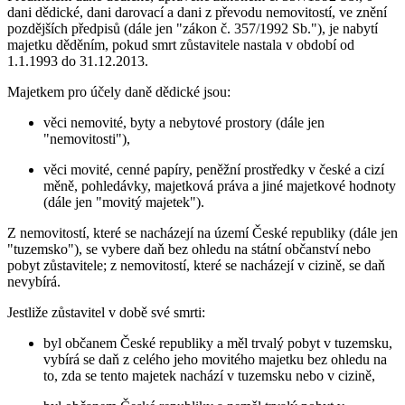
dani dědické, dani darovací a dani z převodu nemovitostí, ve znění
pozdějších předpisů (dále jen "zákon č. 357/1992 Sb."), je nabytí
majetku děděním, pokud smrt zůstavitele nastala v období od
1.1.1993 do 31.12.2013.
Majetkem pro účely daně dědické jsou:
věci nemovité, byty a nebytové prostory (dále jen
"nemovitosti"),
věci movité, cenné papíry, peněžní prostředky v české a cizí
měně, pohledávky, majetková práva a jiné majetkové hodnoty
(dále jen "movitý majetek").
Z nemovitostí, které se nacházejí na území České republiky (dále jen
"tuzemsko"), se vybere daň bez ohledu na státní občanství nebo
pobyt zůstavitele; z nemovitostí, které se nacházejí v cizině, se daň
nevybírá.
Jestliže zůstavitel v době své smrti:
byl občanem České republiky a měl trvalý pobyt v tuzemsku,
vybírá se daň z celého jeho movitého majetku bez ohledu na
to, zda se tento majetek nachází v tuzemsku nebo v cizině,