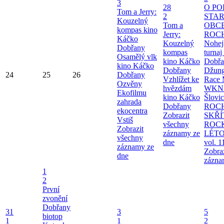
3
28
O P
Tom a Jerry:
2
STA
Kouzelný
Tom a
OBC
kompas kino
Jerry:
ROC
Káčko
Kouzelný
Nohej
Dobřany
kompas
turnaj 
Osamělý vlk
kino Káčko
Dobřa
kino Káčko
Dobřany
Džung
24
25
26
Dobřany
Vzhlížet ke
Race
Ozvěny
hvězdám
WKND
Ekofilmu
kino Káčko
Šlovi
zahrada
Dobřany
ROC
ekocentra
Zobrazit
SKŘÍ
Vstiš
všechny
ROC
Zobrazit
záznamy ze
LÉTO
všechny
dne
vol. 1
záznamy ze
Zobra
dne
zázna
1
2
První
zvonění
Dobřany
31
3
5
biotop
1
1
2