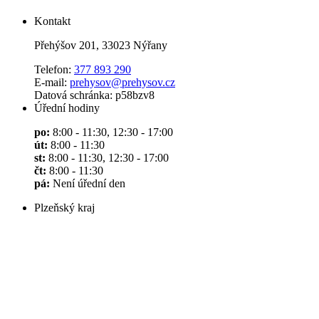
Kontakt
Přehýšov 201, 33023 Nýřany
Telefon:
377 893 290
E-mail:
prehysov@prehysov.cz
Datová schránka: p58bzv8
Úřední hodiny
po:
8:00 - 11:30, 12:30 - 17:00
út:
8:00 - 11:30
st:
8:00 - 11:30, 12:30 - 17:00
čt:
8:00 - 11:30
pá:
Není úřední den
Plzeňský kraj