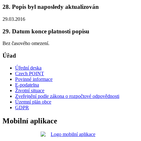
28. Popis byl naposledy aktualizován
29.03.2016
29. Datum konce platnosti popisu
Bez časového omezení.
Úřad
Úřední deska
Czech POINT
Povinné informace
E-podatelna
Životní situace
Zveřejnění podle zákona o rozpočtové odpovědnosti
Územní plán obce
GDPR
Mobilní aplikace