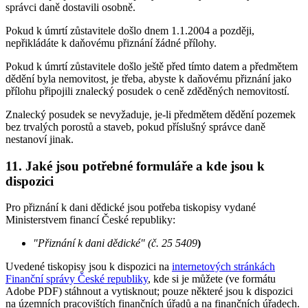
správci daně dostavili osobně.
Pokud k úmrtí zůstavitele došlo dnem 1.1.2004 a později,
nepřikládáte k daňovému přiznání žádné přílohy.
Pokud k úmrtí zůstavitele došlo ještě před tímto datem a předmětem
dědění byla nemovitost, je třeba, abyste k daňovému přiznání jako
přílohu připojili znalecký posudek o ceně zděděných nemovitostí.
Znalecký posudek se nevyžaduje, je-li předmětem dědění pozemek
bez trvalých porostů a staveb, pokud příslušný správce daně
nestanoví jinak.
11. Jaké jsou potřebné formuláře a kde jsou k
dispozici
Pro přiznání k dani dědické jsou potřeba tiskopisy vydané
Ministerstvem financí České republiky:
"Přiznání k dani dědické" (č. 25 5409
)
Uvedené tiskopisy jsou k dispozici na
internetových stránkách
Finanční správy České republiky
, kde si je můžete (ve formátu
Adobe PDF) stáhnout a vytisknout; pouze některé jsou k dispozici
na územních pracovištích finančních úřadů a na finančních úřadech.