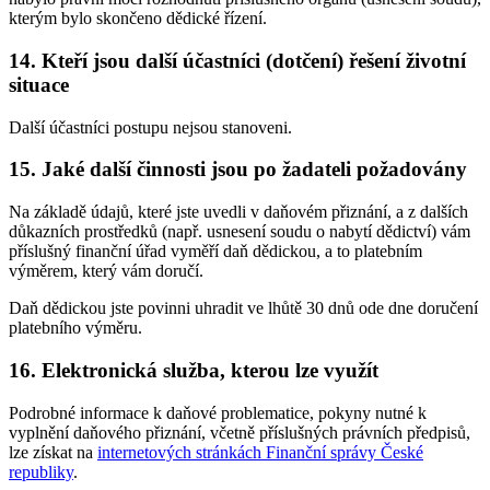
kterým bylo skončeno dědické řízení.
14. Kteří jsou další účastníci (dotčení) řešení životní
situace
Další účastníci postupu nejsou stanoveni.
15. Jaké další činnosti jsou po žadateli požadovány
Na základě údajů, které jste uvedli v daňovém přiznání, a z dalších
důkazních prostředků (např. usnesení soudu o nabytí dědictví) vám
příslušný finanční úřad vyměří daň dědickou, a to platebním
výměrem, který vám doručí.
Daň dědickou jste povinni uhradit ve lhůtě 30 dnů ode dne doručení
platebního výměru.
16. Elektronická služba, kterou lze využít
Podrobné informace k daňové problematice, pokyny nutné k
vyplnění daňového přiznání, včetně příslušných právních předpisů,
lze získat na
internetových stránkách Finanční správy České
republiky
.