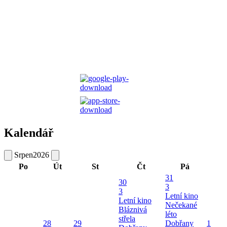
Kalendář
Srpen
2026
Po
Út
St
Čt
Pá
31
30
3
3
Letní kino
Letní kino
Nečekané
Bláznivá
léto
střela
28
29
Dobřany
1