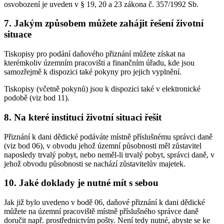
osvobození je uveden v § 19, 20 a 23 zákona č. 357/1992 Sb.
7. Jakým způsobem můžete zahájit řešení životní
situace
Tiskopisy pro podání daňového přiznání můžete získat na
kterémkoliv územním pracovišti a finančním úřadu, kde jsou
samozřejmě k dispozici také pokyny pro jejich vyplnění.
Tiskopisy (včetně pokynů) jsou k dispozici také v elektronické
podobě (viz bod 11).
8. Na které instituci životní situaci řešit
Přiznání k dani dědické podáváte místně příslušnému správci daně
(viz bod 06), v obvodu jehož územní působnosti měl zůstavitel
naposledy trvalý pobyt, nebo neměl-li trvalý pobyt, správci daně, v
jehož obvodu působnosti se nachází zůstavitelův majetek.
10. Jaké doklady je nutné mít s sebou
Jak již bylo uvedeno v bodě 06, daňové přiznání k dani dědické
můžete na územní pracoviště místně příslušného správce daně
doručit např. prostřednictvím pošty. Není tedy nutné, abyste se ke