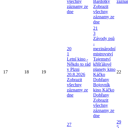
všechny
Bardotky
zázna
záznamy ze
Zobrazit
dne
všechny
záznamy ze
dne
21
3
Závody psů
-
20
mezinárodní
1
mistrovství
Letní kino -
Tajemství
Někdo to rád
křišťálové
v Plzni
planety kino
17
18
19
22
20.8.2026
Káčko
Zobrazit
Dobřany
všechny
Bojovník
záznamy ze
kino Káčko
dne
Dobřany
Zobrazit
všechny
záznamy ze
dne
29
27
5