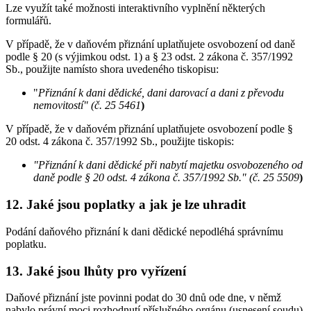
Lze využít také možnosti interaktivního vyplnění některých
formulářů.
V případě, že v daňovém přiznání uplatňujete osvobození od daně
podle § 20 (s výjimkou odst. 1) a § 23 odst. 2 zákona č. 357/1992
Sb., použijte namísto shora uvedeného tiskopisu:
"
Přiznání k dani dědické, dani darovací a dani z převodu
nemovitostí" (č. 25 5461
)
V případě, že v daňovém přiznání uplatňujete osvobození podle §
20 odst. 4 zákona č. 357/1992 Sb., použijte tiskopis:
"Přiznání k dani dědické při nabytí majetku osvobozeného od
daně podle § 20 odst. 4 zákona č. 357/1992 Sb." (č. 25 5509
)
12. Jaké jsou poplatky a jak je lze uhradit
Podání daňového přiznání k dani dědické nepodléhá správnímu
poplatku.
13. Jaké jsou lhůty pro vyřízení
Daňové přiznání jste povinni podat do 30 dnů ode dne, v němž
nabylo právní moci rozhodnutí příslušného orgánu (usnesení soudu),