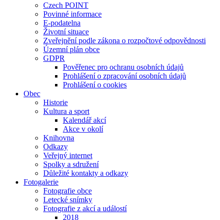
Czech POINT
Povinné informace
E-podatelna
Životní situace
Zveřejnění podle zákona o rozpočtové odpovědnosti
Územní plán obce
GDPR
Pověřenec pro ochranu osobních údajů
Prohlášení o zpracování osobních údajů
Prohlášení o cookies
Obec
Historie
Kultura a sport
Kalendář akcí
Akce v okolí
Knihovna
Odkazy
Veřejný internet
Spolky a sdružení
Důležité kontakty a odkazy
Fotogalerie
Fotografie obce
Letecké snímky
Fotografie z akcí a událostí
2018