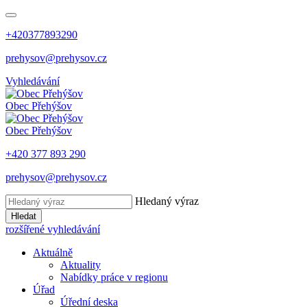
+420377893290
prehysov@prehysov.cz
Vyhledávání
Obec
Přehýšov
Obec
Přehýšov
+420 377 893 290
prehysov@prehysov.cz
Hledaný výraz
Hledat
rozšířené vyhledávání
Aktuálně
Aktuality
Nabídky práce v regionu
Úřad
Úřední deska