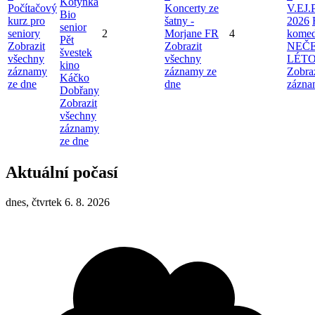
Kotynka
Počítačový
Koncerty ze
V.EJ.
Bio
kurz pro
šatny -
2026
senior
seniory
2
Morjane FR
4
komed
Pět
Zobrazit
Zobrazit
NEČ
švestek
všechny
všechny
LÉT
kino
záznamy
záznamy ze
Zobra
Káčko
ze dne
dne
zázna
Dobřany
Zobrazit
všechny
záznamy
ze dne
Aktuální počasí
dnes, čtvrtek 6. 8. 2026