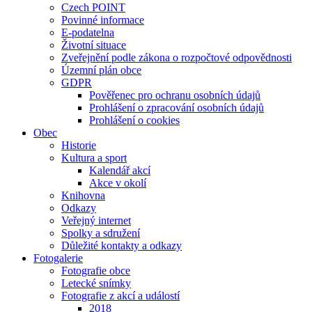
Czech POINT
Povinné informace
E-podatelna
Životní situace
Zveřejnění podle zákona o rozpočtové odpovědnosti
Územní plán obce
GDPR
Pověřenec pro ochranu osobních údajů
Prohlášení o zpracování osobních údajů
Prohlášení o cookies
Obec
Historie
Kultura a sport
Kalendář akcí
Akce v okolí
Knihovna
Odkazy
Veřejný internet
Spolky a sdružení
Důležité kontakty a odkazy
Fotogalerie
Fotografie obce
Letecké snímky
Fotografie z akcí a událostí
2018