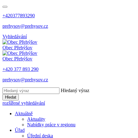
+420377893290
prehysov@prehysov.cz
Vyhledávání
Obec
Přehýšov
Obec
Přehýšov
+420 377 893 290
prehysov@prehysov.cz
Hledaný výraz
Hledat
rozšířené vyhledávání
Aktuálně
Aktuality
Nabídky práce v regionu
Úřad
Úřední deska