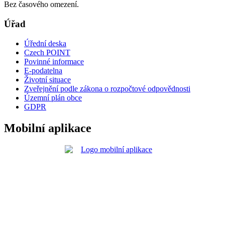
Bez časového omezení.
Úřad
Úřední deska
Czech POINT
Povinné informace
E-podatelna
Životní situace
Zveřejnění podle zákona o rozpočtové odpovědnosti
Územní plán obce
GDPR
Mobilní aplikace