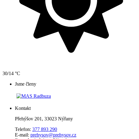
30/14 °C
Jsme členy
Kontakt
Přehýšov 201, 33023 Nýřany
Telefon:
377 893 290
E-mail:
prehysov@prehysov.cz