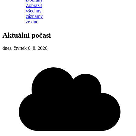
Zobrazit
všechny
záznamy
ze dne
Aktuální počasí
dnes, čtvrtek 6. 8. 2026