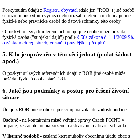
Poskytnutím údajů z
Registru obyvatel
(dále jen "ROB") jiné osobě
se rozumí poskytnutí vymezeného rozsahu referenčních údajů jiné
fyzické nebo právnické osobě do datové schránky této osoby.
O poskytnutí svých referenčních údajů jiné osobě může požádat
fyzická osoba ("subjekt údajů") podle
§ 58a zákona č. 111/2009 Sb.,
o základních registrech, ve znění pozdějších předpisů
.
5. Kdo je oprávněn v této věci jednat (podat žádost
apod.)
O poskytnutí svých referenčních údajů z ROB jiné osobě může
požádat fyzická osoba starší 18 let.
6. Jaké jsou podmínky a postup pro řešení životní
situace
Údaje z ROB jiné osobě se poskytují na základě žádosti podané:
Osobně
- na kontaktním místě veřejné správy Czech POINT v
případě, že žadatel nemá zřízenu a aktivovánu datovou schránku.
V listinné podobě
- zaslané kterémukoliv obecnímu úřadu obce s