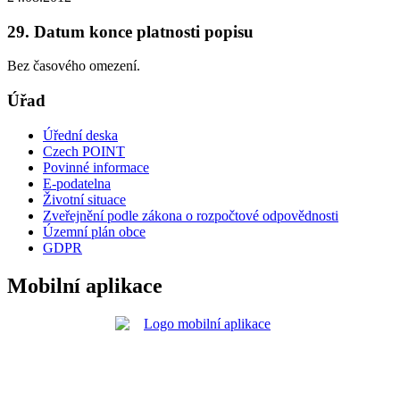
29. Datum konce platnosti popisu
Bez časového omezení.
Úřad
Úřední deska
Czech POINT
Povinné informace
E-podatelna
Životní situace
Zveřejnění podle zákona o rozpočtové odpovědnosti
Územní plán obce
GDPR
Mobilní aplikace