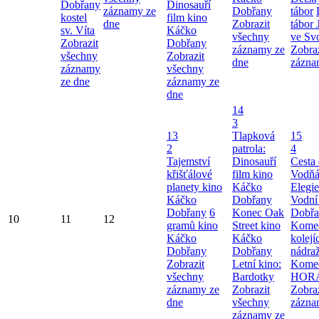
Dobřany
Dinosauří
záznamy ze
Dobřany
tábor
kostel
film kino
dne
Zobrazit
tábor
sv. Víta
Káčko
všechny
ve Svo
Zobrazit
Dobřany
záznamy ze
Zobra
všechny
Zobrazit
dne
zázna
záznamy
všechny
ze dne
záznamy ze
dne
14
3
13
Tlapková
15
2
patrola:
4
Tajemství
Dinosauří
Cesta
křišťálové
film kino
Vodňá
planety kino
Káčko
Elegie
Káčko
Dobřany
Vodní
Dobřany
6
Konec Oak
Dobřa
10
11
12
gramů kino
Street kino
Komed
Káčko
Káčko
kolej
Dobřany
Dobřany
nádra
Zobrazit
Letní kino:
Kome
všechny
Bardotky
HOR
záznamy ze
Zobrazit
Zobra
dne
všechny
zázna
záznamy ze