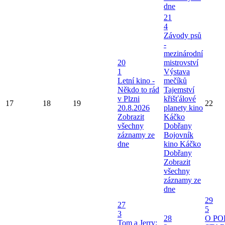
dne
21
4
Závody psů
-
mezinárodní
20
mistrovství
1
Výstava
Letní kino -
mečíků
Někdo to rád
Tajemství
v Plzni
křišťálové
17
18
19
22
20.8.2026
planety kino
Zobrazit
Káčko
všechny
Dobřany
záznamy ze
Bojovník
dne
kino Káčko
Dobřany
Zobrazit
všechny
záznamy ze
dne
29
27
5
3
28
O P
Tom a Jerry: