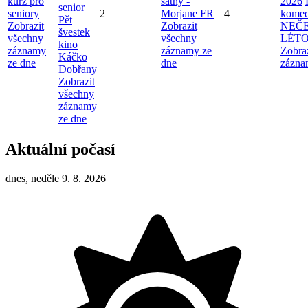
kurz pro
šatny -
2026
senior
seniory
2
Morjane FR
4
komed
Pět
Zobrazit
Zobrazit
NEČ
švestek
všechny
všechny
LÉT
kino
záznamy
záznamy ze
Zobra
Káčko
ze dne
dne
zázna
Dobřany
Zobrazit
všechny
záznamy
ze dne
Aktuální počasí
dnes, neděle 9. 8. 2026