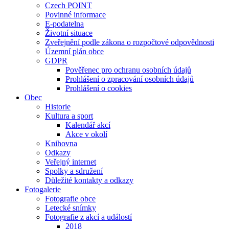
Czech POINT
Povinné informace
E-podatelna
Životní situace
Zveřejnění podle zákona o rozpočtové odpovědnosti
Územní plán obce
GDPR
Pověřenec pro ochranu osobních údajů
Prohlášení o zpracování osobních údajů
Prohlášení o cookies
Obec
Historie
Kultura a sport
Kalendář akcí
Akce v okolí
Knihovna
Odkazy
Veřejný internet
Spolky a sdružení
Důležité kontakty a odkazy
Fotogalerie
Fotografie obce
Letecké snímky
Fotografie z akcí a událostí
2018