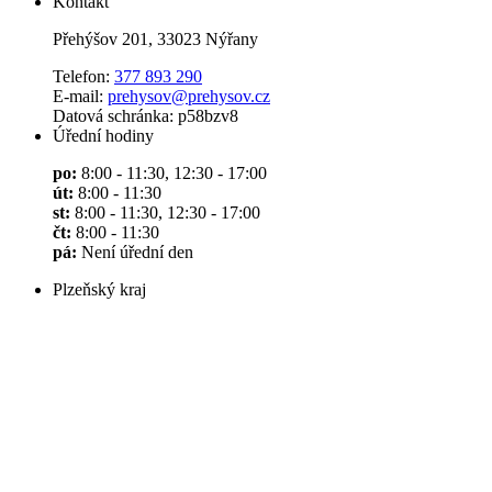
Kontakt
Přehýšov 201, 33023 Nýřany
Telefon:
377 893 290
E-mail:
prehysov@prehysov.cz
Datová schránka: p58bzv8
Úřední hodiny
po:
8:00 - 11:30, 12:30 - 17:00
út:
8:00 - 11:30
st:
8:00 - 11:30, 12:30 - 17:00
čt:
8:00 - 11:30
pá:
Není úřední den
Plzeňský kraj