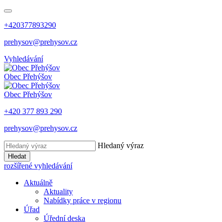
+420377893290
prehysov@prehysov.cz
Vyhledávání
Obec
Přehýšov
Obec
Přehýšov
+420 377 893 290
prehysov@prehysov.cz
Hledaný výraz
Hledat
rozšířené vyhledávání
Aktuálně
Aktuality
Nabídky práce v regionu
Úřad
Úřední deska