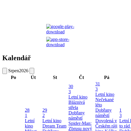
Kalendář
Srpen
2026
Po
Út
St
Čt
Pá
31
30
3
3
Letní kino
Letní kino
Nečekané
Bláznivá
léto
střela
28
29
Dobřany
1
Dobřany
1
2
náměstí
3
náměstí
Letní
Letní kino
Dovolená v
Letní
Spider-Man:
kino
Dream Team
Českém ráji
to rád
Zbrusu nový