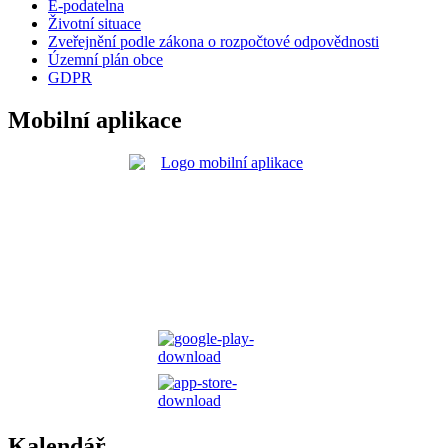
E-podatelna
Životní situace
Zveřejnění podle zákona o rozpočtové odpovědnosti
Územní plán obce
GDPR
Mobilní aplikace
Kalendář