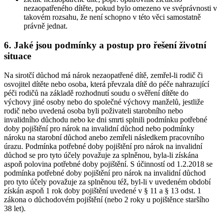
nezaopatřeného dítěte, pokud bylo omezeno ve svéprávnosti v
takovém rozsahu, že není schopno v této věci samostatně
právně jednat.
6. Jaké jsou podmínky a postup pro řešení životní
situace
Na sirotčí důchod má nárok nezaopatřené dítě, zemřel-li rodič či
osvojitel dítěte nebo osoba, která převzala dítě do péče nahrazující
péči rodičů na základě rozhodnutí soudu o svěření dítěte do
výchovy jiné osoby nebo do společné výchovy manželů, jestliže
rodič nebo uvedená osoba byli poživateli starobního nebo
invalidního důchodu nebo ke dni smrti splnili podmínku potřebné
doby pojištění pro nárok na invalidní důchod nebo podmínky
nároku na starobní důchod anebo zemřeli následkem pracovního
úrazu. Podmínka potřebné doby pojištění pro nárok na invalidní
důchod se pro tyto účely považuje za splněnou, byla-li získána
aspoň polovina potřebné doby pojištění. S účinností od 1.2.2018 se
podmínka potřebné doby pojištění pro nárok na invalidní důchod
pro tyto účely považuje za splněnou též, byl-li v uvedeném období
získán aspoň 1 rok doby pojištění uvedené v § 11 a § 13 odst. 1
zákona o důchodovém pojištění (nebo 2 roky u pojištěnce staršího
38 let).