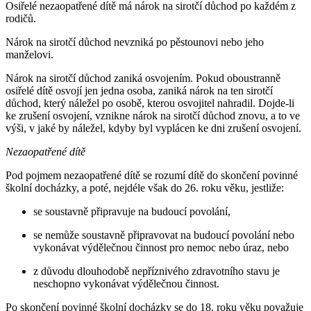
Osiřelé nezaopatřené dítě má nárok na sirotčí důchod po každém z
rodičů.
Nárok na sirotčí důchod nevzniká po pěstounovi nebo jeho
manželovi.
Nárok na sirotčí důchod zaniká osvojením. Pokud oboustranně
osiřelé dítě osvojí jen jedna osoba, zaniká nárok na ten sirotčí
důchod, který náležel po osobě, kterou osvojitel nahradil. Dojde-li
ke zrušení osvojení, vznikne nárok na sirotčí důchod znovu, a to ve
výši, v jaké by náležel, kdyby byl vyplácen ke dni zrušení osvojení.
Nezaopatřené dítě
Pod pojmem nezaopatřené dítě se rozumí dítě do skončení povinné
školní docházky, a poté, nejdéle však do 26. roku věku, jestliže:
se soustavně připravuje na budoucí povolání,
se nemůže soustavně připravovat na budoucí povolání nebo
vykonávat výdělečnou činnost pro nemoc nebo úraz, nebo
z důvodu dlouhodobě nepříznivého zdravotního stavu je
neschopno vykonávat výdělečnou činnost.
Po skončení povinné školní docházky se do 18. roku věku považuje