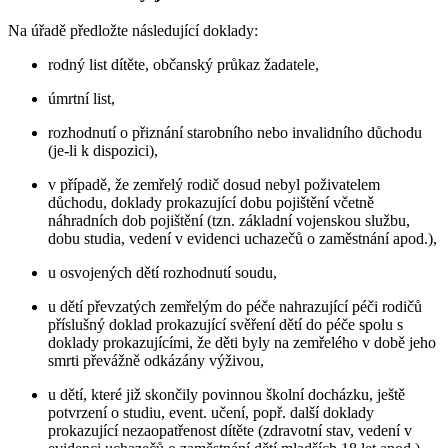
Na úřadě předložte následující doklady:
rodný list dítěte, občanský průkaz žadatele,
úmrtní list,
rozhodnutí o přiznání starobního nebo invalidního důchodu
(je-li k dispozici),
v případě, že zemřelý rodič dosud nebyl poživatelem
důchodu, doklady prokazující dobu pojištění včetně
náhradních dob pojištění (tzn. základní vojenskou službu,
dobu studia, vedení v evidenci uchazečů o zaměstnání apod.),
u osvojených dětí rozhodnutí soudu,
u dětí převzatých zemřelým do péče nahrazující péči rodičů
příslušný doklad prokazující svěření dětí do péče spolu s
doklady prokazujícími, že děti byly na zemřelého v době jeho
smrti převážně odkázány výživou,
u dětí, které již skončily povinnou školní docházku, ještě
potvrzení o studiu, event. učení, popř. další doklady
prokazující nezaopatřenost dítěte (zdravotní stav, vedení v