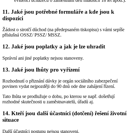
evidenci uchazečů o zaměstnání dětí mladších 18 let apod.).
11. Jaké jsou potřebné formuláře a kde jsou k
dispozici
Žádost o sirotčí důchod (na předepsaném tiskopisu) s vámi sepíše
příslušná OSSZ/ PSSZ/ MSSZ.
12. Jaké jsou poplatky a jak je lze uhradit
Správní ani jiné poplatky nejsou stanoveny.
13. Jaké jsou lhůty pro vyřízení
Rozhodnutí o přiznání dávky je orgán sociálního zabezpečení
povinen vydat nejpozději do 90 dnů ode dne zahájení řízení.
Tato lhůta se prodlužuje o dobu, po kterou se např. došetřují
rozhodné skutečnosti u zaměstnavatelů, úřadů aj.
14. Kteří jsou další účastníci (dotčení) řešení životní
situace
Další účastníci postupu nejsou stanoveni.