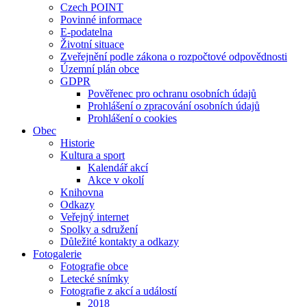
Czech POINT
Povinné informace
E-podatelna
Životní situace
Zveřejnění podle zákona o rozpočtové odpovědnosti
Územní plán obce
GDPR
Pověřenec pro ochranu osobních údajů
Prohlášení o zpracování osobních údajů
Prohlášení o cookies
Obec
Historie
Kultura a sport
Kalendář akcí
Akce v okolí
Knihovna
Odkazy
Veřejný internet
Spolky a sdružení
Důležité kontakty a odkazy
Fotogalerie
Fotografie obce
Letecké snímky
Fotografie z akcí a událostí
2018