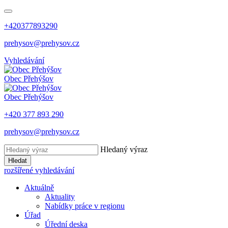
+420377893290
prehysov@prehysov.cz
Vyhledávání
Obec
Přehýšov
Obec
Přehýšov
+420 377 893 290
prehysov@prehysov.cz
Hledaný výraz
Hledat
rozšířené vyhledávání
Aktuálně
Aktuality
Nabídky práce v regionu
Úřad
Úřední deska