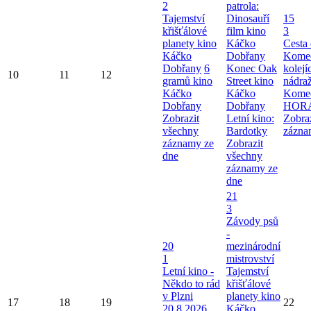
2
patrola:
Tajemství
Dinosauří
15
křišťálové
film kino
3
planety kino
Káčko
Cesta
Káčko
Dobřany
Komed
Dobřany
6
Konec Oak
kolej
10
11
12
gramů kino
Street kino
nádra
Káčko
Káčko
Kome
Dobřany
Dobřany
HOR
Zobrazit
Letní kino:
Zobra
všechny
Bardotky
zázna
záznamy ze
Zobrazit
dne
všechny
záznamy ze
dne
21
3
Závody psů
-
20
mezinárodní
1
mistrovství
Letní kino -
Tajemství
Někdo to rád
křišťálové
v Plzni
planety kino
17
18
19
22
20.8.2026
Káčko