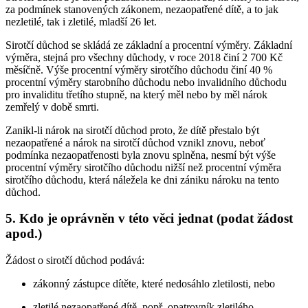
za podmínek stanovených zákonem, nezaopatřené dítě, a to jak
nezletilé, tak i zletilé, mladší 26 let.
Sirotčí důchod se skládá ze základní a procentní výměry. Základní
výměra, stejná pro všechny důchody, v roce 2018 činí 2 700 Kč
měsíčně. Výše procentní výměry sirotčího důchodu činí 40 %
procentní výměry starobního důchodu nebo invalidního důchodu
pro invaliditu třetího stupně, na který měl nebo by měl nárok
zemřelý v době smrti.
Zanikl-li nárok na sirotčí důchod proto, že dítě přestalo být
nezaopatřené a nárok na sirotčí důchod vznikl znovu, neboť
podmínka nezaopatřenosti byla znovu splněna, nesmí být výše
procentní výměry sirotčího důchodu nižší než procentní výměra
sirotčího důchodu, která náležela ke dni zániku nároku na tento
důchod.
5. Kdo je oprávněn v této věci jednat (podat žádost
apod.)
Žádost o sirotčí důchod podává:
zákonný zástupce dítěte, které nedosáhlo zletilosti, nebo
zletilé nezaopatřené dítě, popř. opatrovník zletilého