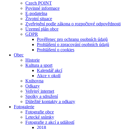
Czech POINT
Povinné informace
E-podatelna
Životní situace
Zveřejnění podle zákona o rozpočtové odpovědnosti
Územní plán obce
GDPR
Pověřenec pro ochranu osobních údajů
Prohlášení o zpracování osobních údajů
Prohlášení o cookies
Obec
Historie
Kultura a sport
Kalendář akcí
Akce v okolí
Knihovna
Odkazy
Veřejný internet
Spolky a sdružení
Důležité kontakty a odkazy
Fotogalerie
Fotografie obce
Letecké snímky
Fotografie z akcí a událostí
2018