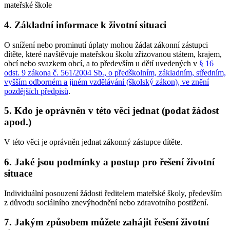
mateřské škole
4. Základní informace k životní situaci
O snížení nebo prominutí úplaty mohou žádat zákonní zástupci
dítěte, které navštěvuje mateřskou školu zřizovanou státem, krajem,
obcí nebo svazkem obcí, a to především u dětí uvedených v
§ 16
odst. 9 zákona č. 561/2004 Sb., o předškolním, základním, středním,
vyšším odborném a jiném vzdělávání (školský zákon), ve znění
pozdějších předpisů
.
5. Kdo je oprávněn v této věci jednat (podat žádost
apod.)
V této věci je oprávněn jednat zákonný zástupce dítěte.
6. Jaké jsou podmínky a postup pro řešení životní
situace
Individuální posouzení žádosti ředitelem mateřské školy, především
z důvodu sociálního znevýhodnění nebo zdravotního postižení.
7. Jakým způsobem můžete zahájit řešení životní