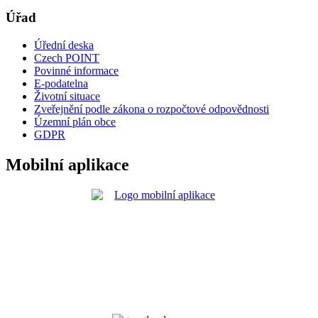
Úřad
Úřední deska
Czech POINT
Povinné informace
E-podatelna
Životní situace
Zveřejnění podle zákona o rozpočtové odpovědnosti
Územní plán obce
GDPR
Mobilní aplikace