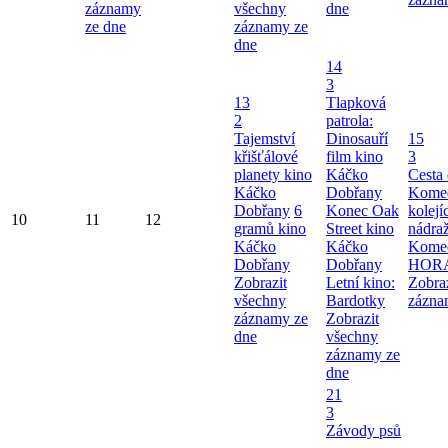
záznamy
všechny
dne
ze dne
záznamy ze
dne
14
3
13
Tlapková
2
patrola:
Tajemství
Dinosauří
15
křišťálové
film kino
3
planety kino
Káčko
Cesta
Káčko
Dobřany
Komed
Dobřany
6
Konec Oak
kolej
10
11
12
gramů kino
Street kino
nádra
Káčko
Káčko
Kome
Dobřany
Dobřany
HOR
Zobrazit
Letní kino:
Zobra
všechny
Bardotky
zázna
záznamy ze
Zobrazit
dne
všechny
záznamy ze
dne
21
3
Závody psů