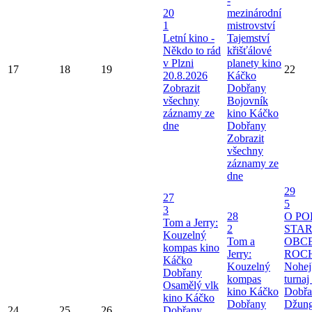
-
20
mezinárodní
1
mistrovství
Letní kino -
Tajemství
Někdo to rád
křišťálové
v Plzni
planety kino
17
18
19
22
20.8.2026
Káčko
Zobrazit
Dobřany
všechny
Bojovník
záznamy ze
kino Káčko
dne
Dobřany
Zobrazit
všechny
záznamy ze
dne
29
27
5
3
28
O P
Tom a Jerry:
2
STA
Kouzelný
Tom a
OBC
kompas kino
Jerry:
ROC
Káčko
Kouzelný
Nohej
Dobřany
kompas
turnaj 
Osamělý vlk
kino Káčko
Dobřa
kino Káčko
Dobřany
Džung
24
25
26
Dobřany