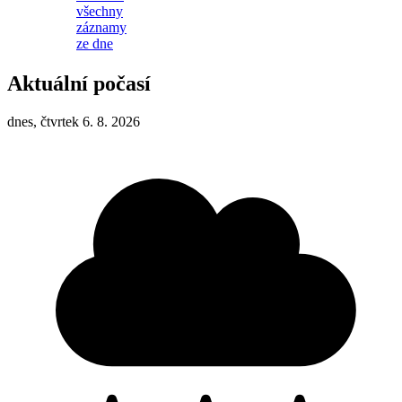
všechny
záznamy
ze dne
Aktuální počasí
dnes, čtvrtek 6. 8. 2026