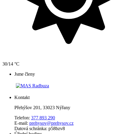
30/14 °C
Jsme členy
Kontakt
Přehýšov 201, 33023 Nýřany
Telefon:
377 893 290
E-mail:
prehysov@prehysov.cz
Datová schránka: p58bzv8
Úřední hodiny