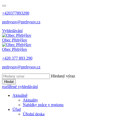
+420377893290
prehysov@prehysov.cz
Vyhledávání
Obec
Přehýšov
Obec
Přehýšov
+420 377 893 290
prehysov@prehysov.cz
Hledaný výraz
Hledat
rozšířené vyhledávání
Aktuálně
Aktuality
Nabídky práce v regionu
Úřad
Úřední deska