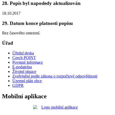
28. Popis byl naposledy aktualizován
18.10.2017
29. Datum konce platnosti popisu
Bez časového omezení.
Úřad
Úřední deska
Czech POINT
Povinné informace
E-podatelna
Životní situace
Zveřejnění podle zákona o rozpočtové odpovědnosti
Územní plán obce
GDPR
Mobilní aplikace