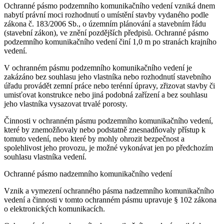
Ochranné pásmo podzemního komunikačního vedení vzniká dnem
nabytí právní moci rozhodnutí o umístění stavby vydaného podle
zákona č. 183/2006 Sb., o územním plánování a stavebním řádu
(stavební zákon), ve znění pozdějších předpisů. Ochranné pásmo
podzemního komunikačního vedení činí 1,0 m po stranách krajního
vedení.
V ochranném pásmu podzemního komunikačního vedení je
zakázáno bez souhlasu jeho vlastníka nebo rozhodnutí stavebního
úřadu provádět zemní práce nebo terénní úpravy, zřizovat stavby či
umisťovat konstrukce nebo jiná podobná zařízení a bez souhlasu
jeho vlastníka vysazovat trvalé porosty.
Činnosti v ochranném pásmu podzemního komunikačního vedení,
které by znemožňovaly nebo podstatně znesnadňovaly přístup k
tomuto vedení, nebo které by mohly ohrozit bezpečnost a
spolehlivost jeho provozu, je možné vykonávat jen po předchozím
souhlasu vlastníka vedení.
Ochranné pásmo nadzemního komunikačního vedení
Vznik a vymezení ochranného pásma nadzemního komunikačního
vedení a činnosti v tomto ochranném pásmu upravuje § 102 zákona
o elektronických komunikacích.