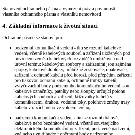
Stanovení ochranného pásma a vymezení práv a povinností
vlastníka ochranného pásma a vlastníků nemovitostí
4. Základní informace k životní situaci
Ochranné pásmo se stanoví pro:
podzemní komunikační vedení
- tím se rozumí kabelové
vedení, včetně kabelových souborů a zařízení uložených pod
povrchem země a kabelových rozvaděčů umístěných nad
úrovní terénu; kabelovými soubory a zařízeními jsou zejména
spojky, kabelové doplňky, průběžné zesilovače, opakovače,
zařízení k ochraně kabelu před korozí, před přepětím, zařízení
pro tlakovou ochranu kabelu, ochranné trubky kabelů;
vytyčovacími body podzemního komunikačního vedení jsou
kabelové označníky, patníky nebo sloupky určující polohu
kabelových souborů a zařízení, křižovatky kabelů s
komunikacemi, dráhou, vodními toky, polohové změny trasy
kabelu v obcích nebo ve volném terénu,
nadzemní komunikační vedení
- tím se rozumí drátové,
kabelové nebo bezdrátové vedení, včetně souvisejícího
elektronického komunikačního zařízení, postavené nad zemí,
vně nebo uvnitř budov; opěrnými body nadzemního