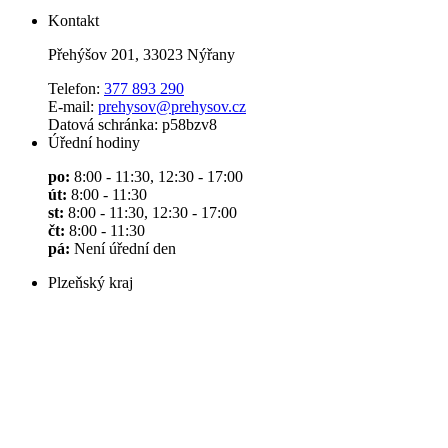
Kontakt
Přehýšov 201, 33023 Nýřany
Telefon:
377 893 290
E-mail:
prehysov@prehysov.cz
Datová schránka: p58bzv8
Úřední hodiny
po:
8:00 - 11:30, 12:30 - 17:00
út:
8:00 - 11:30
st:
8:00 - 11:30, 12:30 - 17:00
čt:
8:00 - 11:30
pá:
Není úřední den
Plzeňský kraj