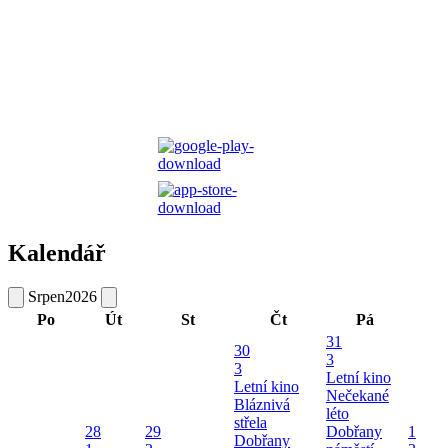
Kalendář
Srpen
2026
Po
Út
St
Čt
Pá
31
30
3
3
Letní kino
Letní kino
Nečekané
Bláznivá
léto
střela
28
29
Dobřany
1
Dobřany