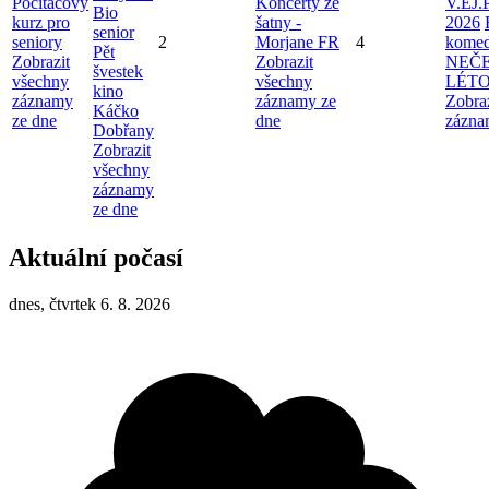
Počítačový
Koncerty ze
V.EJ.
Bio
kurz pro
šatny -
2026
senior
seniory
2
Morjane FR
4
komed
Pět
Zobrazit
Zobrazit
NEČ
švestek
všechny
všechny
LÉT
kino
záznamy
záznamy ze
Zobra
Káčko
ze dne
dne
zázna
Dobřany
Zobrazit
všechny
záznamy
ze dne
Aktuální počasí
dnes, čtvrtek 6. 8. 2026