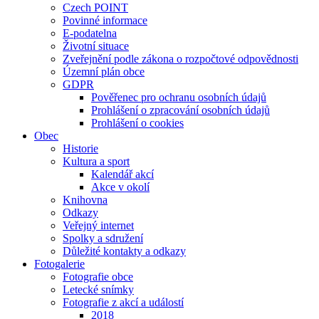
Czech POINT
Povinné informace
E-podatelna
Životní situace
Zveřejnění podle zákona o rozpočtové odpovědnosti
Územní plán obce
GDPR
Pověřenec pro ochranu osobních údajů
Prohlášení o zpracování osobních údajů
Prohlášení o cookies
Obec
Historie
Kultura a sport
Kalendář akcí
Akce v okolí
Knihovna
Odkazy
Veřejný internet
Spolky a sdružení
Důležité kontakty a odkazy
Fotogalerie
Fotografie obce
Letecké snímky
Fotografie z akcí a událostí
2018