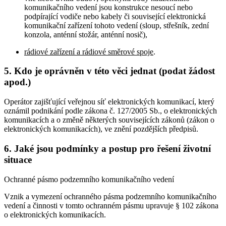
komunikačního vedení jsou konstrukce nesoucí nebo
podpírající vodiče nebo kabely či související elektronická
komunikační zařízení tohoto vedení (sloup, střešník, zední
konzola, anténní stožár, anténní nosič),
rádiové zařízení a rádiové směrové spoje
.
5. Kdo je oprávněn v této věci jednat (podat žádost
apod.)
Operátor zajišťující veřejnou síť elektronických komunikací, který
oznámil podnikání podle zákona č. 127/2005 Sb., o elektronických
komunikacích a o změně některých souvisejících zákonů (zákon o
elektronických komunikacích), ve znění pozdějších předpisů.
6. Jaké jsou podmínky a postup pro řešení životní
situace
Ochranné pásmo podzemního komunikačního vedení
Vznik a vymezení ochranného pásma podzemního komunikačního
vedení a činnosti v tomto ochranném pásmu upravuje § 102 zákona
o elektronických komunikacích.