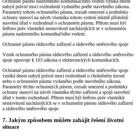
Ochranné pásmo nadzemního komunikačního vedení vzniká dnem
nabytí právní moci rozhodnutí vydaného podle stavebního zákona.
Parametry tohoto ochranného pásma, rozsah omezení a podmínky
ochrany stanoví na návrh vlastníka tohoto vedení místně příslušný
stavební úřad v rozhodnutí o ochranném pásmu. Přitom musí být
šetřeno práv vlastníků nemovitostí nacházejících se v ochranném
pásmu nadzemního komunikačního vedení.
Ochranné pásmo rádiového zařízení a rádiového směrového spoje
Vznik ochranného pásma rádiového zařízení a rádiového směrového
spoje upravuje § 103 zákona o elektronických komunikacích.
Ochranné pásmo rádiového zařízení a rádiového směrového spoje
vzniká dnem nabytí právní moci rozhodnutí o chráněném území
nebo o ochranném pásmu vydaného podle stavebního zákona.
Parametry těchto ochranných pásem, rozsah omezení a podmínky
ochrany stanoví na návrh vlastníka těchto zařízení a spojů stavební
úřad v tomto rozhodnutí. Přitom musí být šetřeno práv vlastníků
nemovitostí nacházejících se v ochranném pásmu rádiového zařízení
a rádiového směrového spoje.
7. Jakým způsobem můžete zahájit řešení životní
situace