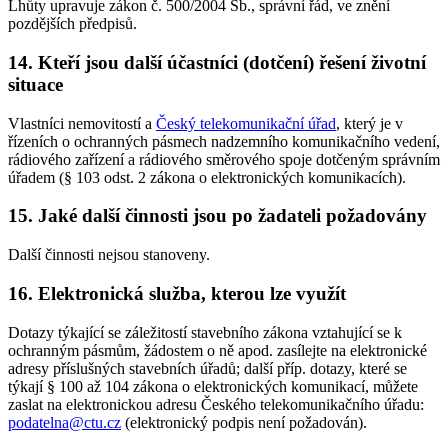
Lhůty upravuje zákon č. 500/2004 Sb., správní řád, ve znění
pozdějších předpisů.
14. Kteří jsou další účastníci (dotčení) řešení životní
situace
Vlastníci nemovitostí a
Český telekomunikační úřad
, který je v
řízeních o ochranných pásmech nadzemního komunikačního vedení,
rádiového zařízení a rádiového směrového spoje dotčeným správním
úřadem (§ 103 odst. 2 zákona o elektronických komunikacích).
15. Jaké další činnosti jsou po žadateli požadovány
Další činnosti nejsou stanoveny.
16. Elektronická služba, kterou lze využít
Dotazy týkající se záležitostí stavebního zákona vztahující se k
ochranným pásmům, žádostem o ně apod. zasílejte na elektronické
adresy příslušných stavebních úřadů; další příp. dotazy, které se
týkají § 100 až 104 zákona o elektronických komunikací, můžete
zaslat na elektronickou adresu Českého telekomunikačního úřadu:
podatelna@ctu.cz
(elektronický podpis není požadován).