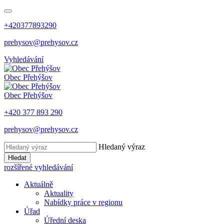
+420377893290
prehysov@prehysov.cz
Vyhledávání
Obec
Přehýšov
Obec
Přehýšov
+420 377 893 290
prehysov@prehysov.cz
Hledaný výraz
Hledat
rozšířené vyhledávání
Aktuálně
Aktuality
Nabídky práce v regionu
Úřad
Úřední deska