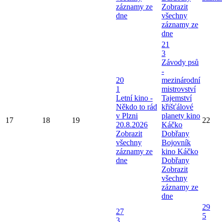
záznamy ze
Zobrazit
dne
všechny
záznamy ze
dne
21
3
Závody psů
-
20
mezinárodní
1
mistrovství
Letní kino -
Tajemství
Někdo to rád
křišťálové
v Plzni
planety kino
17
18
19
22
20.8.2026
Káčko
Zobrazit
Dobřany
všechny
Bojovník
záznamy ze
kino Káčko
dne
Dobřany
Zobrazit
všechny
záznamy ze
dne
29
27
5
3