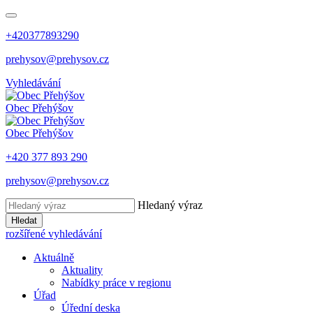
+420377893290
prehysov@prehysov.cz
Vyhledávání
Obec
Přehýšov
Obec
Přehýšov
+420 377 893 290
prehysov@prehysov.cz
Hledaný výraz
Hledat
rozšířené vyhledávání
Aktuálně
Aktuality
Nabídky práce v regionu
Úřad
Úřední deska