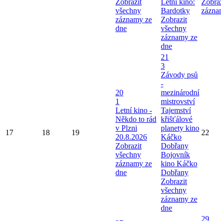
Zobrazit
Letní kino:
Zobra
všechny
Bardotky
zázna
záznamy ze
Zobrazit
dne
všechny
záznamy ze
dne
21
3
Závody psů
-
20
mezinárodní
1
mistrovství
Letní kino -
Tajemství
Někdo to rád
křišťálové
v Plzni
planety kino
17
18
19
22
20.8.2026
Káčko
Zobrazit
Dobřany
všechny
Bojovník
záznamy ze
kino Káčko
dne
Dobřany
Zobrazit
všechny
záznamy ze
dne
29