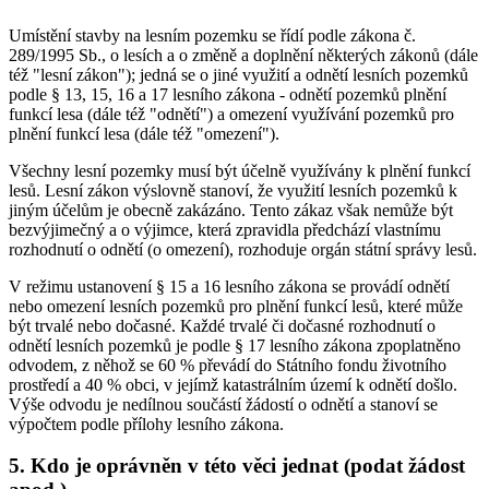
Umístění stavby na lesním pozemku se řídí podle zákona č.
289/1995 Sb., o lesích a o změně a doplnění některých zákonů (dále
též "lesní zákon"); jedná se o jiné využití a odnětí lesních pozemků
podle § 13, 15, 16 a 17 lesního zákona - odnětí pozemků plnění
funkcí lesa (dále též "odnětí") a omezení využívání pozemků pro
plnění funkcí lesa (dále též "omezení").
Všechny lesní pozemky musí být účelně využívány k plnění funkcí
lesů. Lesní zákon výslovně stanoví, že využití lesních pozemků k
jiným účelům je obecně zakázáno. Tento zákaz však nemůže být
bezvýjimečný a o výjimce, která zpravidla předchází vlastnímu
rozhodnutí o odnětí (o omezení), rozhoduje orgán státní správy lesů.
V režimu ustanovení § 15 a 16 lesního zákona se provádí odnětí
nebo omezení lesních pozemků pro plnění funkcí lesů, které může
být trvalé nebo dočasné. Každé trvalé či dočasné rozhodnutí o
odnětí lesních pozemků je podle § 17 lesního zákona zpoplatněno
odvodem, z něhož se 60 % převádí do Státního fondu životního
prostředí a 40 % obci, v jejímž katastrálním území k odnětí došlo.
Výše odvodu je nedílnou součástí žádostí o odnětí a stanoví se
výpočtem podle přílohy lesního zákona.
5. Kdo je oprávněn v této věci jednat (podat žádost