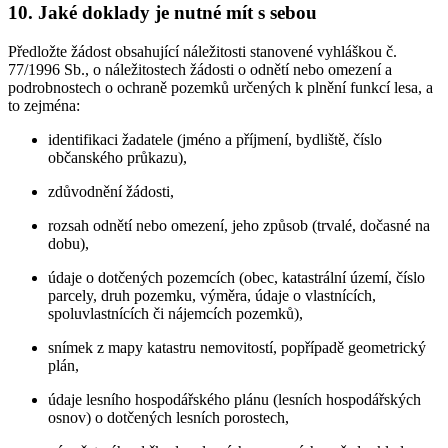
10. Jaké doklady je nutné mít s sebou
Předložte žádost obsahující náležitosti stanovené vyhláškou č.
77/1996 Sb., o náležitostech žádosti o odnětí nebo omezení a
podrobnostech o ochraně pozemků určených k plnění funkcí lesa, a
to zejména:
identifikaci žadatele (jméno a příjmení, bydliště, číslo
občanského průkazu),
zdůvodnění žádosti,
rozsah odnětí nebo omezení, jeho způsob (trvalé, dočasné na
dobu),
údaje o dotčených pozemcích (obec, katastrální území, číslo
parcely, druh pozemku, výměra, údaje o vlastnících,
spoluvlastnících či nájemcích pozemků),
snímek z mapy katastru nemovitostí, popřípadě geometrický
plán,
údaje lesního hospodářského plánu (lesních hospodářských
osnov) o dotčených lesních porostech,