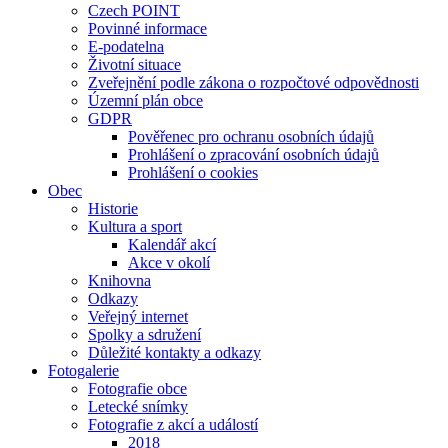
Czech POINT
Povinné informace
E-podatelna
Životní situace
Zveřejnění podle zákona o rozpočtové odpovědnosti
Územní plán obce
GDPR
Pověřenec pro ochranu osobních údajů
Prohlášení o zpracování osobních údajů
Prohlášení o cookies
Obec
Historie
Kultura a sport
Kalendář akcí
Akce v okolí
Knihovna
Odkazy
Veřejný internet
Spolky a sdružení
Důležité kontakty a odkazy
Fotogalerie
Fotografie obce
Letecké snímky
Fotografie z akcí a událostí
2018