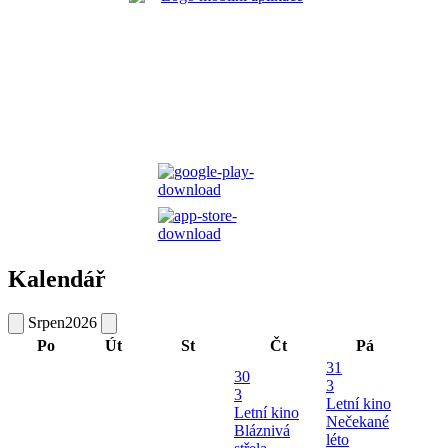
Kalendář
Srpen
2026
Po
Út
St
Čt
Pá
31
30
3
3
Letní kino
Letní kino
Nečekané
Bláznivá
léto