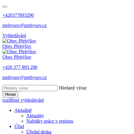
+420377893290
prehysov@prehysov.cz
Vyhledávání
Obec
Přehýšov
Obec
Přehýšov
+420 377 893 290
prehysov@prehysov.cz
Hledaný výraz
Hledat
rozšířené vyhledávání
Aktuálně
Aktuality
Nabídky práce v regionu
Úřad
Úřední deska