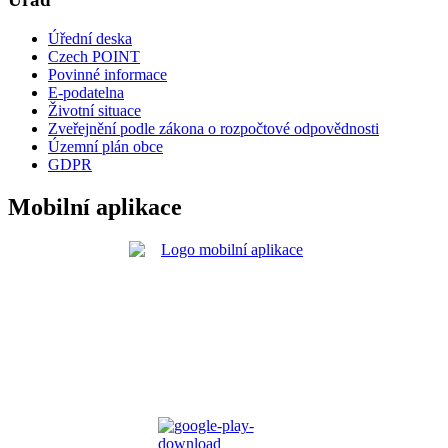
Úřední deska
Czech POINT
Povinné informace
E-podatelna
Životní situace
Zveřejnění podle zákona o rozpočtové odpovědnosti
Územní plán obce
GDPR
Mobilní aplikace