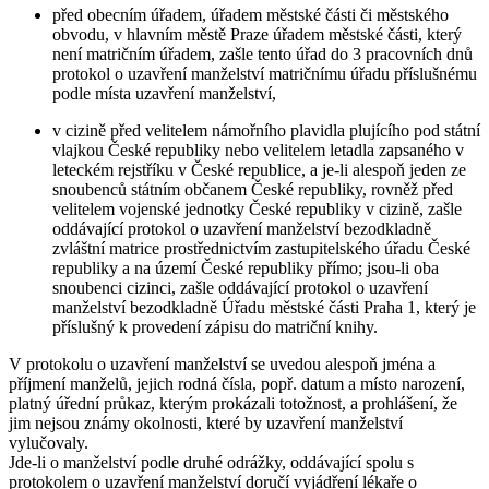
před obecním úřadem, úřadem městské části či městského
obvodu, v hlavním městě Praze úřadem městské části, který
není matričním úřadem, zašle tento úřad do 3 pracovních dnů
protokol o uzavření manželství matričnímu úřadu příslušnému
podle místa uzavření manželství,
v cizině před velitelem námořního plavidla plujícího pod státní
vlajkou České republiky nebo velitelem letadla zapsaného v
leteckém rejstříku v České republice, a je-li alespoň jeden ze
snoubenců státním občanem České republiky, rovněž před
velitelem vojenské jednotky České republiky v cizině, zašle
oddávající protokol o uzavření manželství bezodkladně
zvláštní matrice prostřednictvím zastupitelského úřadu České
republiky a na území České republiky přímo; jsou-li oba
snoubenci cizinci, zašle oddávající protokol o uzavření
manželství bezodkladně Úřadu městské části Praha 1, který je
příslušný k provedení zápisu do matriční knihy.
V protokolu o uzavření manželství se uvedou alespoň jména a
příjmení manželů, jejich rodná čísla, popř. datum a místo narození,
platný úřední průkaz, kterým prokázali totožnost, a prohlášení, že
jim nejsou známy okolnosti, které by uzavření manželství
vylučovaly.
Jde-li o manželství podle druhé odrážky, oddávající spolu s
protokolem o uzavření manželství doručí vyjádření lékaře o