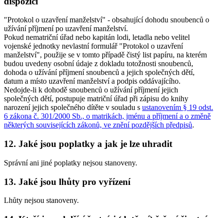
dispozici
"Protokol o uzavření manželství" - obsahující dohodu snoubenců o
užívání příjmení po uzavření manželství.
Pokud nematriční úřad nebo kapitán lodi, letadla nebo velitel
vojenské jednotky nevlastní formulář "Protokol o uzavření
manželství", použije se v tomto případě čistý list papíru, na kterém
budou uvedeny osobní údaje z dokladu totožnosti snoubenců,
dohoda o užívání příjmení snoubenců a jejich společných dětí,
datum a místo uzavření manželství a podpis oddávajícího.
Nedojde-li k dohodě snoubenců o užívání příjmení jejich
společných dětí, postupuje matriční úřad při zápisu do knihy
narození jejich společného dítěte v souladu s
ustanovením § 19 odst.
6 zákona č. 301/2000 Sb., o matrikách, jménu a příjmení a o změně
některých souvisejících zákonů, ve znění pozdějších předpisů
.
12. Jaké jsou poplatky a jak je lze uhradit
Správní ani jiné poplatky nejsou stanoveny.
13. Jaké jsou lhůty pro vyřízení
Lhůty nejsou stanoveny.