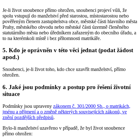
Je-li život snoubence přímo ohrožen, snoubenci projeví vůli, že
spolu vstupují do manželství před starostou, místostarostou nebo
pověřeným členem zastupitelstva obce, městské části hlavního města
Prahy, městského obvodu nebo městské části územně členěného
statutárního města nebo úředníkem zařazeným do obecního úřadu, a
to na kterémkoli místě i bez přítomnosti matrikáře.
5. Kdo je oprávněn v této věci jednat (podat žádost
apod.)
Snoubenci, je-li život toho, kdo chce uzavřít manželství, přímo
ohrožen.
6. Jaké jsou podmínky a postup pro řešení životní
situace
Podmínky jsou upraveny
zákonem č. 301/2000 Sb., o matrikách,
jménu a příjmení a o změně některých souvisejících zákonů, ve
znění pozdějších předpisů
.
Bylo-li manželství uzavřeno v případě, že byl život snoubence
přímo ohrožen: