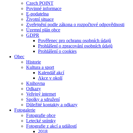
Czech POINT
Povinné informace
E-podatelna
Životní situace
Zveřejnění podle zákona o rozpočtové odpovědnosti
Územní plán obce
GDPR
Pověřenec pro ochranu osobních údajů
Prohlášení o zpracování osobních údajů
Prohlášení o cookies
Obec
Historie
Kultura a sport
Kalendář akcí
Akce v okolí
Knihovna
Odkazy
Veřejný internet
Spolky a sdružení
Důležité kontakty a odkazy
Fotogalerie
Fotografie obce
Letecké snímky
Fotografie z akcí a událostí
2018