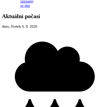
záznamy
ze dne
Aktuální počasí
dnes, čtvrtek 6. 8. 2026