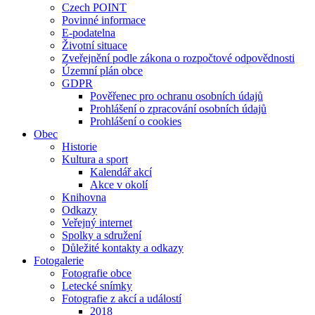
Czech POINT
Povinné informace
E-podatelna
Životní situace
Zveřejnění podle zákona o rozpočtové odpovědnosti
Územní plán obce
GDPR
Pověřenec pro ochranu osobních údajů
Prohlášení o zpracování osobních údajů
Prohlášení o cookies
Obec
Historie
Kultura a sport
Kalendář akcí
Akce v okolí
Knihovna
Odkazy
Veřejný internet
Spolky a sdružení
Důležité kontakty a odkazy
Fotogalerie
Fotografie obce
Letecké snímky
Fotografie z akcí a událostí
2018