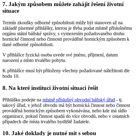
7. Jakým způsobem můžete zahájit řešení životní
situace
Termín zkoušky odborné způsobilosti může být stanoven až na
základě písemné přihlášky, kterou je třeba podat místně příslušnému
orgánu státní báňské správy, s vymezením požadovaného druhu
hornické činnosti nebo činnosti prováděné hornickým způsobem k
dané odborné způsobilosti.
V přihlášce fyzická osoba uvede své jméno, příjmení, datum
narození a místo trvalého pobytu.
K přihlášce musí být přiloženy všechny požadované náležitosti dle
bodu 10.
8. Na které instituci životní situaci řešit
Přihlášku podejte na
místně příslušný obvodní báňský úřad
- tj.
takový úřad, v jehož obvodu má být hornická činnost nebo činnost
prováděná hornickým způsobem vykonávána, nebo kde má sídlo
organizace, pokud činnost spadá do více obvodů, nebo v ostatních
případech dle místa trvalého bydliště žadatele.
10. Jaké doklady je nutné mít s sebou