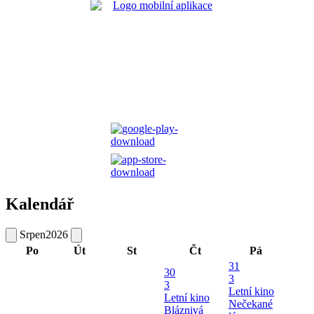
Kalendář
Srpen
2026
Po
Út
St
Čt
Pá
31
30
3
3
Letní kino
Letní kino
Nečekané
Bláznivá