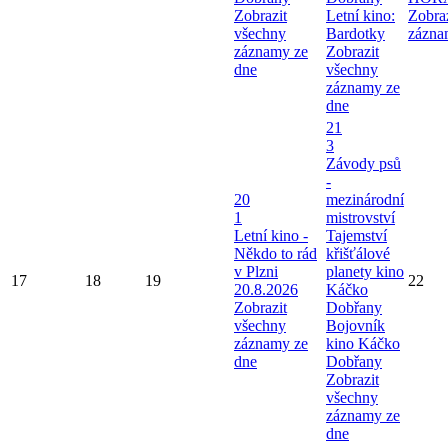
Zobrazit
Letní kino:
Zobra
všechny
Bardotky
zázna
záznamy ze
Zobrazit
dne
všechny
záznamy ze
dne
21
3
Závody psů
-
20
mezinárodní
1
mistrovství
Letní kino -
Tajemství
Někdo to rád
křišťálové
v Plzni
planety kino
17
18
19
22
20.8.2026
Káčko
Zobrazit
Dobřany
všechny
Bojovník
záznamy ze
kino Káčko
dne
Dobřany
Zobrazit
všechny
záznamy ze
dne