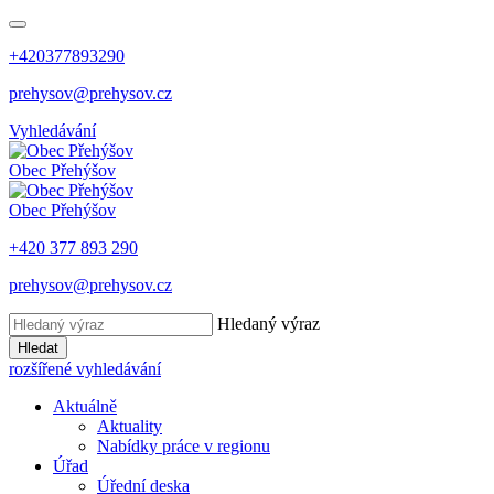
+420377893290
prehysov@prehysov.cz
Vyhledávání
Obec
Přehýšov
Obec
Přehýšov
+420 377 893 290
prehysov@prehysov.cz
Hledaný výraz
Hledat
rozšířené vyhledávání
Aktuálně
Aktuality
Nabídky práce v regionu
Úřad
Úřední deska