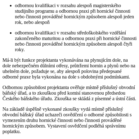
odbornou kvalifikaci v rozsahu alespoň magisterského
studijního programu a odbornou praxi při hornické činnosti
nebo činnosti prováděné hornickým způsobem alespoň jeden
rok, nebo alespoň
odbornou kvalifikaci v rozsahu středoškolského vzdělání
zakončeného maturitou a odbornou praxi při hornické činnosti
nebo činnosti prováděné hornickým způsobem alespoň čtyři
roky.
Má-li být funkce projektanta vykonávána na plynujícím dole, na
dole nebezpečném důlními otřesy, průtržemi hornin a plynů nebo na
uhelném dole, požaduje se, aby alespoň polovina předepsané
odborné praxe byla vykonána na dole s obdobnými podmínkami.
Odbornou způsobilost projektanta ověřuje místně příslušný obvodní
báňský úřad, a to zkouškou před komisí stanovenou předsedou
Českého báňského úřadu. Zkouška se skládá z písemné a ústní části.
Na základě úspěšně vykonané zkoušky vydá místně příslušný
obvodní báňský úřad uchazeči osvědčení o odborné způsobilosti s
vymezením druhu hornické činnosti nebo činnosti prováděné
hornickým způsobem. Vystavení osvědčení podléhá správnímu
poplatku.