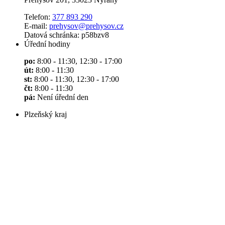
Telefon:
377 893 290
E-mail:
prehysov@prehysov.cz
Datová schránka: p58bzv8
Úřední hodiny
po:
8:00 - 11:30, 12:30 - 17:00
út:
8:00 - 11:30
st:
8:00 - 11:30, 12:30 - 17:00
čt:
8:00 - 11:30
pá:
Není úřední den
Plzeňský kraj