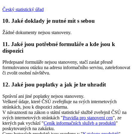
Český statistický úřad
10. Jaké doklady je nutné mít s sebou
Žádné dokumenty nejsou stanoveny.
11. Jaké jsou potřebné formuláře a kde jsou k
dispozici
Předepsané formuláře nejsou stanoveny, stačí zaslat přesně
formulovanou otázku na adresu informačního servisu, zatelefonovat
či zvolit osobní návštěvu.
12. Jaké jsou poplatky a jak je lze uhradit
Správní ani jiné poplatky nejsou stanoveny.
Veškeré údaje, které ČSÚ zveřejňuje na svých internetových
stránkách, jsou k dispozici zdarma.
V návaznosti na zákon o státní statistické službě zveřejnil ČSÚ na
svých internetových stránkách "
Pravidla pro stanovení cen
", ze
kterých pak vychází "
Ceník informačních služeb a produktů
"
poskytovaných na zakázku.
Ceny hotových produktů jsou uvedeny v "
Katalogu produktů
".