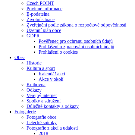
Czech POINT
Povinné informace
E-podatelna
Životní situace
Zveřejnění podle zákona o rozpočtové odpovědnosti
Územní plán obce
GDPR
Pověřenec pro ochranu osobních údajů
Prohlášení o zpracování osobních údajů
Prohlášení o cookies
Obec
Historie
Kultura a sport
Kalendář akcí
Akce v okolí
Knihovna
Odkazy
Veřejný internet
Spolky a sdružení
Důležité kontakty a odkazy
Fotogalerie
Fotografie obce
Letecké snímky
Fotografie z akcí a událostí
2018