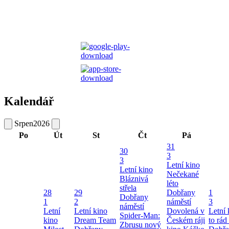
Kalendář
Srpen
2026
Po
Út
St
Čt
Pá
31
30
3
3
Letní kino
Letní kino
Nečekané
Bláznivá
léto
střela
28
29
Dobřany
1
Dobřany
1
2
náměstí
3
náměstí
Letní
Letní kino
Dovolená v
Letní
Spider-Man:
kino
Dream Team
Českém ráji
to rád
Zbrusu nový