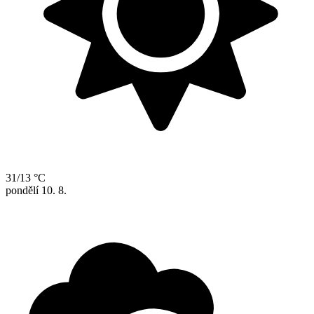
31/13 °C
pondělí
10. 8.