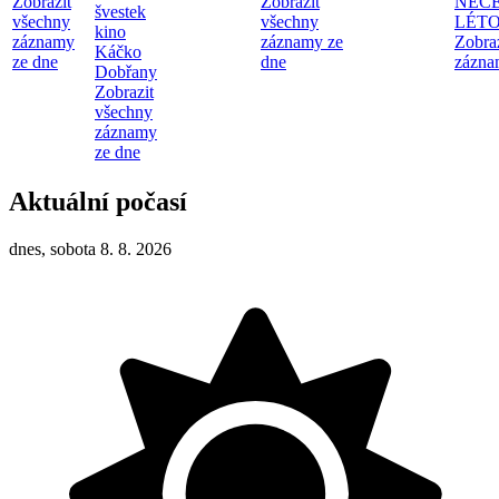
Zobrazit
Zobrazit
NEČ
švestek
všechny
všechny
LÉT
kino
záznamy
záznamy ze
Zobra
Káčko
ze dne
dne
zázna
Dobřany
Zobrazit
všechny
záznamy
ze dne
Aktuální počasí
dnes, sobota 8. 8. 2026