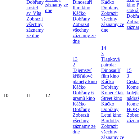
Dobřany
Dinosauří
Káčko
záznamy ze
kino 
kostel
film kino
Dobřany
dne
stokrá
sv. Víta
Káčko
Zobrazit
Dobřa
Zobrazit
Dobřany
všechny
Zobra
všechny
Zobrazit
záznamy ze
zázna
záznamy
všechny
dne
ze dne
záznamy ze
dne
14
3
13
Tlapková
2
patrola:
Tajemství
Dinosauří
15
křišťálové
film kino
3
planety kino
Káčko
Cesta
Káčko
Dobřany
Komed
Dobřany
6
Konec Oak
kolej
10
11
12
gramů kino
Street kino
nádra
Káčko
Káčko
Kome
Dobřany
Dobřany
HOR
Zobrazit
Letní kino:
Zobra
všechny
Bardotky
zázna
záznamy ze
Zobrazit
dne
všechny
záznamy ze