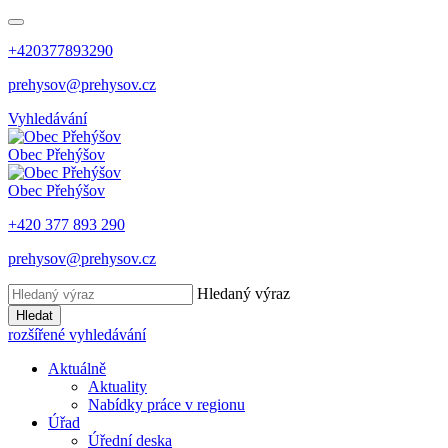
+420377893290
prehysov@prehysov.cz
Vyhledávání
Obec
Přehýšov
Obec
Přehýšov
+420 377 893 290
prehysov@prehysov.cz
Hledaný výraz
Hledat
rozšířené vyhledávání
Aktuálně
Aktuality
Nabídky práce v regionu
Úřad
Úřední deska