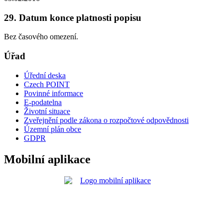
29. Datum konce platnosti popisu
Bez časového omezení.
Úřad
Úřední deska
Czech POINT
Povinné informace
E-podatelna
Životní situace
Zveřejnění podle zákona o rozpočtové odpovědnosti
Územní plán obce
GDPR
Mobilní aplikace