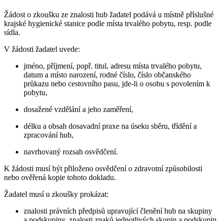
Žádost o zkoušku ze znalosti hub žadatel podává u místně příslušné
krajské hygienické stanice podle místa trvalého pobytu, resp. podle
sídla.
V žádosti žadatel uvede:
jméno, příjmení, popř. titul, adresu místa trvalého pobytu,
datum a místo narození, rodné číslo, číslo občanského
průkazu nebo cestovního pasu, jde-li o osobu s povolením k
pobytu,
dosažené vzdělání a jeho zaměření,
délku a obsah dosavadní praxe na úseku sběru, třídění a
zpracování hub,
navrhovaný rozsah osvědčení.
K žádosti musí být přiloženo osvědčení o zdravotní způsobilosti
nebo ověřená kopie tohoto dokladu.
Žadatel musí u zkoušky prokázat:
znalosti právních předpisů upravující členění hub na skupiny
a podskupiny, znalosti znaků jednotlivých skupin a podskupin