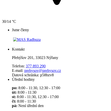
30/14 °C
Jsme členy
Kontakt
Přehýšov 201, 33023 Nýřany
Telefon:
377 893 290
E-mail:
prehysov@prehysov.cz
Datová schránka: p58bzv8
Úřední hodiny
po:
8:00 - 11:30, 12:30 - 17:00
út:
8:00 - 11:30
st:
8:00 - 11:30, 12:30 - 17:00
čt:
8:00 - 11:30
pá:
Není úřední den