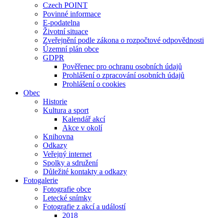
Czech POINT
Povinné informace
E-podatelna
Životní situace
Zveřejnění podle zákona o rozpočtové odpovědnosti
Územní plán obce
GDPR
Pověřenec pro ochranu osobních údajů
Prohlášení o zpracování osobních údajů
Prohlášení o cookies
Obec
Historie
Kultura a sport
Kalendář akcí
Akce v okolí
Knihovna
Odkazy
Veřejný internet
Spolky a sdružení
Důležité kontakty a odkazy
Fotogalerie
Fotografie obce
Letecké snímky
Fotografie z akcí a událostí
2018