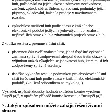
hub, požadavků na jejich jakost a zdravotní nezávadnost,
značení, způsob sběru, třídění, zpracování, podmínky jejich
přípravy, skladování, balení a prodeje v navrhovaném
rozsahu,
způsobilost rozlišení hub podle atlasu v knižní nebo
elektronické podobě jedlých a jedovatých hub, znalosti
nejčastějších otrav z hub a zdravotních projevů otrav z hub.
Zkouška sestává z písemné a ústní části:
písemnou část tvoří znalostní test, jehož úspěšné vykonání
znamená správné zodpovězení alespoň dvou třetin otázek, s
výjimkou otázek týkajících se jedovatosti hub, které musí být
zodpovězeny správně všechny,
úspěšné vykonání testu je podmínkou pro absolvování ústní
části (určování hub podle atlasu v knižní nebo elektronické
podobě, zkoušení odborníkem na mykologii).
Výsledek úspěšné zkoušky hodnotí zkušební komise výrokem
"uspěl (a)", v opačném případě komise konstatuje "neuspěl (a)".
7. Jakým způsobem můžete zahájit řešení životní
situace