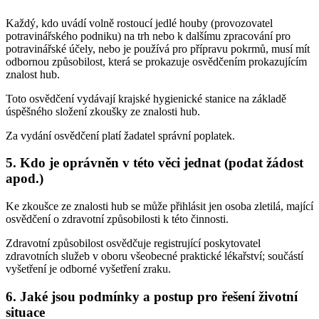
Každý, kdo uvádí volně rostoucí jedlé houby (provozovatel
potravinářského podniku) na trh nebo k dalšímu zpracování pro
potravinářské účely, nebo je používá pro přípravu pokrmů, musí mít
odbornou způsobilost, která se prokazuje osvědčením prokazujícím
znalost hub.
Toto osvědčení vydávají krajské hygienické stanice na základě
úspěšného složení zkoušky ze znalosti hub.
Za vydání osvědčení platí žadatel správní poplatek.
5. Kdo je oprávněn v této věci jednat (podat žádost
apod.)
Ke zkoušce ze znalosti hub se může přihlásit jen osoba zletilá, mající
osvědčení o zdravotní způsobilosti k této činnosti.
Zdravotní způsobilost osvědčuje registrující poskytovatel
zdravotních služeb v oboru všeobecné praktické lékařství; součástí
vyšetření je odborné vyšetření zraku.
6. Jaké jsou podmínky a postup pro řešení životní
situace