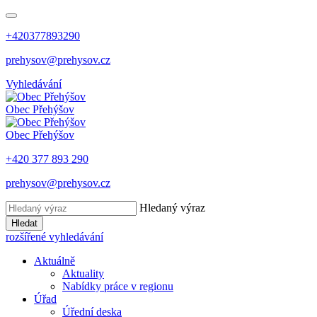
+420377893290
prehysov@prehysov.cz
Vyhledávání
Obec
Přehýšov
Obec
Přehýšov
+420 377 893 290
prehysov@prehysov.cz
Hledaný výraz
Hledat
rozšířené vyhledávání
Aktuálně
Aktuality
Nabídky práce v regionu
Úřad
Úřední deska