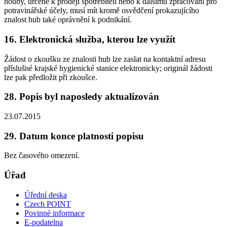
houby, určené k prodeji spotřebiteli nebo k dalšímu zpracování pro
potravinářské účely, musí mít kromě osvědčení prokazujícího
znalost hub také oprávnění k podnikání.
16. Elektronická služba, kterou lze využít
Žádost o zkoušku ze znalosti hub lze zaslat na kontaktní adresu
příslušné krajské hygienické stanice elektronicky; originál žádosti
lze pak předložit při zkoušce.
28. Popis byl naposledy aktualizován
23.07.2015
29. Datum konce platnosti popisu
Bez časového omezení.
Úřad
Úřední deska
Czech POINT
Povinné informace
E-podatelna