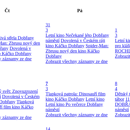
Čt
Pá
31
3
1
Letní kino Nečekané léto Dobřany
3
ivá střela Dobřany
náměstí
Dovolená v Českém ráji
Letní k
Man: Zbrusu nový den
kino Káčko Dobřany
Spider-Man:
pro kláš
řany
Dovolená v
Zbrusu nový den kino Káčko
ROCH
no Káčko Dobřany
Dobřany
Zobrazi
y záznamy ze dne
Zobrazit všechny záznamy ze dne
7
8
3
4
ý svět: Znovuzrození
Tlapková patrola: Dinosauří film
Dětský 
í
Dovolená v Českém
kino Káčko Dobřany
Letní kino
tábor
1
 Dobřany
Tlapková
Letní kino Po večerce Dobřany
DOBŘ
ří film kino Káčko
náměstí
náměstí
Zobrazit všechny záznamy ze dne
Zobrazi
y záznamy ze dne
14