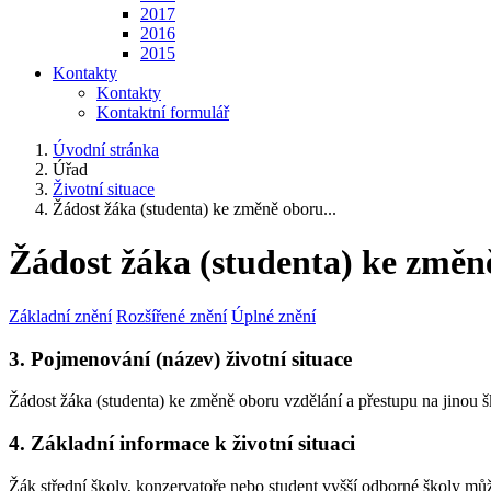
2017
2016
2015
Kontakty
Kontakty
Kontaktní formulář
Úvodní stránka
Úřad
Životní situace
Žádost žáka (studenta) ke změně oboru...
Žádost žáka (studenta) ke změně
Základní znění
Rozšířené znění
Úplné znění
3. Pojmenování (název) životní situace
Žádost žáka (studenta) ke změně oboru vzdělání a přestupu na jinou 
4. Základní informace k životní situaci
Žák střední školy, konzervatoře nebo student vyšší odborné školy m