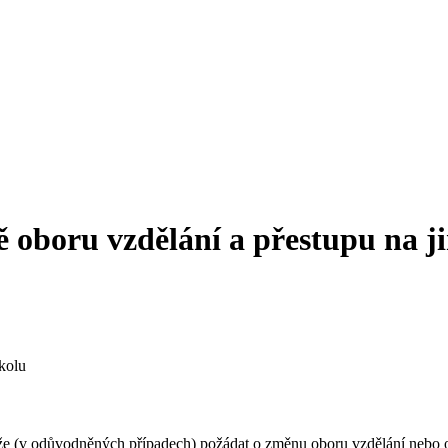
 oboru vzdělání a přestupu na j
školu
ůže (v odůvodněných případech) požádat o změnu oboru vzdělání nebo o 