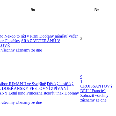
So
Ne
ino Někdo to rád v Plzni Dobřany náměstí
Večer
2
ter Chotěšov
SRAZ VETERÁNŮ V
LOVĚ
t všechny záznamy ze dne
9
1
tábor JUMANJI ve Svojšíně
Dětský hasičský
CROISSANTOVÝ
1. DOBŘANSKÝ FESTOVNÍ ZPÍVÁNÍ
BĚH "Francie"
ANY
Letní kino Princezna stokrát jinak Dobřany
Zobrazit všechny
záznamy ze dne
t všechny záznamy ze dne