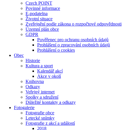
Czech POINT
Povinné informace
E-podatelna
Životní situace
Zveřejnění podle zákona o rozpočtové odpovědnosti
Územní plán obce
GDPR
Pověřenec pro ochranu osobních údajů
Prohlášení o zpracování osobních údajů
Prohlášení o cookies
Obec
Historie
Kultura a sport
Kalendář akcí
Akce v okolí
Knihovna
Odkazy
Veřejný internet
Spolky a sdružení
Důležité kontakty a odkazy
Fotogalerie
Fotografie obce
Letecké snímky
Fotografie z akcí a událostí
2018