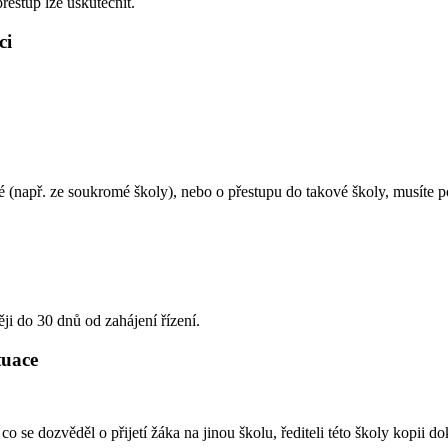
přestup lze uskutečnit.
ci
né (např. ze soukromé školy), nebo o přestupu do takové školy, musíte p
i do 30 dnů od zahájení řízení.
ituace
 co se dozvěděl o přijetí žáka na jinou školu, řediteli této školy kopii 