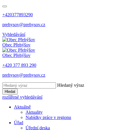
+420377893290
prehysov@prehysov.cz
Vyhledávání
Obec
Přehýšov
Obec
Přehýšov
+420 377 893 290
prehysov@prehysov.cz
Hledaný výraz
Hledat
rozšířené vyhledávání
Aktuálně
Aktuality
Nabídky práce v regionu
Úřad
Úřední deska