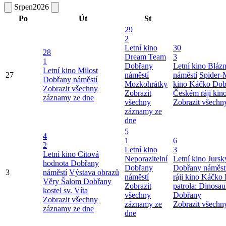
Srpen
2026
Po
Út
St
29
2
Letní kino
30
28
Dream Team
3
1
Dobřany
Letní kino Blázn
Letní kino Milost
27
náměstí
náměstí
Spider-
Dobřany náměstí
Mozkohrátky
kino Káčko Dob
Zobrazit všechny
Zobrazit
Českém ráji ki
záznamy ze dne
všechny
Zobrazit všechn
záznamy ze
dne
5
4
1
6
2
Letní kino
3
Letní kino Citová
Neporazitelní
Letní kino Jursk
hodnota Dobřany
Dobřany
Dobřany náměst
3
náměstí
Výstava obrazů
náměstí
ráji kino Káčko
Věry Šalom Dobřany
Zobrazit
patrola: Dinosau
kostel sv. Víta
všechny
Dobřany
Zobrazit všechny
záznamy ze
Zobrazit všechn
záznamy ze dne
dne