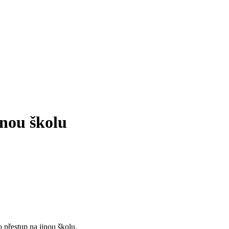
inou školu
přestup na jinou školu.