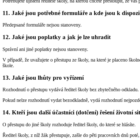
Potřebujete ujištění ředitele školy, na kterou chcete přestoupit, že váš 
11. Jaké jsou potřebné formuláře a kde jsou k dispozi
Předepsané formuláře nejsou stanoveny.
12. Jaké jsou poplatky a jak je lze uhradit
Správní ani jiné poplatky nejsou stanoveny.
V případě, že uvažujete o přestupu ze školy, na které je placeno škol
škole.
13. Jaké jsou lhůty pro vyřízení
Rozhodnutí o přestupu vydává ředitel školy bez zbytečného odkladu.
Pokud nelze rozhodnutí vydat bezodkladně, vydá rozhodnutí nejpozděj
14. Kteří jsou další účastníci (dotčení) řešení životní s
O přestupu do jiné školy rozhoduje ředitel školy, do které se hlásíte.
Ředitel školy, z níž žák přestupuje, zašle do pěti pracovních dnů poté,