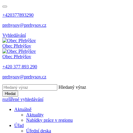
+420377893290
prehysov@prehysov.cz
Vyhledávání
Obec
Přehýšov
Obec
Přehýšov
+420 377 893 290
prehysov@prehysov.cz
Hledaný výraz
Hledat
rozšířené vyhledávání
Aktuálně
Aktuality
Nabídky práce v regionu
Úřad
Úřední deska