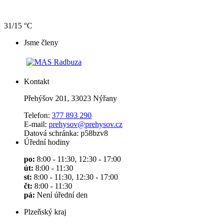
31/15 °C
Jsme členy
Kontakt
Přehýšov 201, 33023 Nýřany
Telefon:
377 893 290
E-mail:
prehysov@prehysov.cz
Datová schránka: p58bzv8
Úřední hodiny
po:
8:00 - 11:30, 12:30 - 17:00
út:
8:00 - 11:30
st:
8:00 - 11:30, 12:30 - 17:00
čt:
8:00 - 11:30
pá:
Není úřední den
Plzeňský kraj