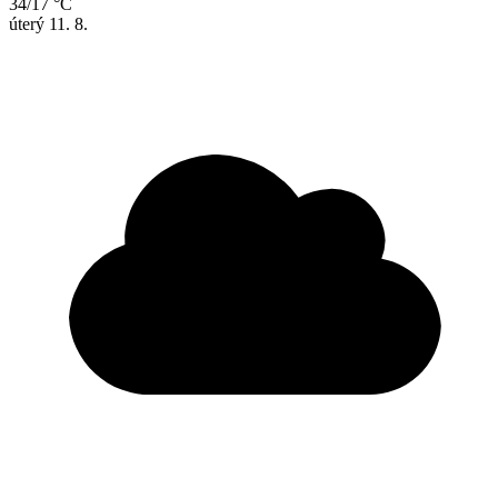
34/17 °C
úterý
11. 8.