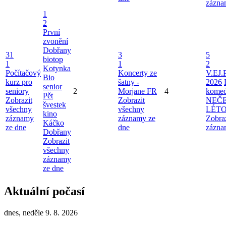
zázna
1
2
První
zvonění
Dobřany
31
3
5
biotop
1
1
2
Kotynka
Počítačový
Koncerty ze
V.EJ.
Bio
kurz pro
šatny -
2026
senior
seniory
2
Morjane FR
4
komed
Pět
Zobrazit
Zobrazit
NEČ
švestek
všechny
všechny
LÉT
kino
záznamy
záznamy ze
Zobra
Káčko
ze dne
dne
zázna
Dobřany
Zobrazit
všechny
záznamy
ze dne
Aktuální počasí
dnes, neděle 9. 8. 2026