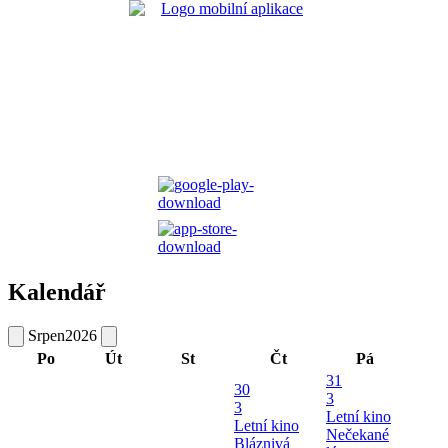
Kalendář
Srpen
2026
Po
Út
St
Čt
Pá
31
30
3
3
Letní kino
Letní kino
Nečekané
Bláznivá