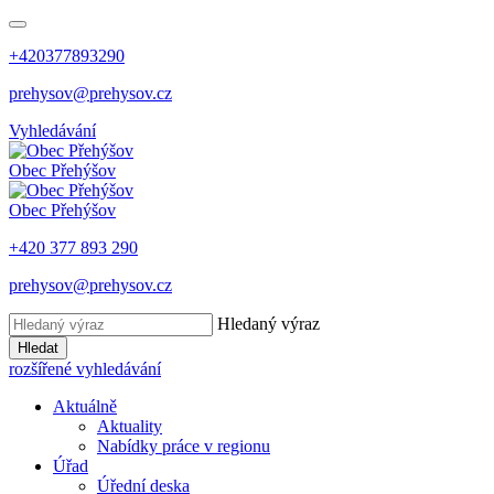
+420377893290
prehysov@prehysov.cz
Vyhledávání
Obec
Přehýšov
Obec
Přehýšov
+420 377 893 290
prehysov@prehysov.cz
Hledaný výraz
Hledat
rozšířené vyhledávání
Aktuálně
Aktuality
Nabídky práce v regionu
Úřad
Úřední deska