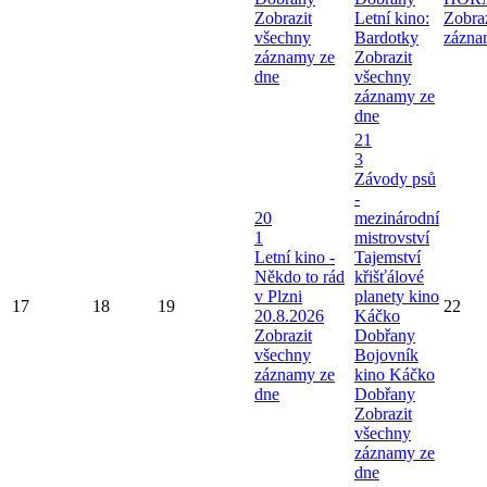
Zobrazit
Letní kino:
Zobra
všechny
Bardotky
zázna
záznamy ze
Zobrazit
dne
všechny
záznamy ze
dne
21
3
Závody psů
-
20
mezinárodní
1
mistrovství
Letní kino -
Tajemství
Někdo to rád
křišťálové
v Plzni
planety kino
17
18
19
22
20.8.2026
Káčko
Zobrazit
Dobřany
všechny
Bojovník
záznamy ze
kino Káčko
dne
Dobřany
Zobrazit
všechny
záznamy ze
dne