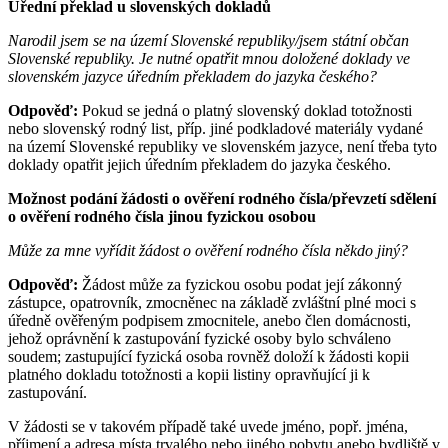
Úřední překlad u slovenských dokladů
Narodil jsem se na území Slovenské republiky/jsem státní občan
Slovenské republiky. Je nutné opatřit mnou doložené doklady ve
slovenském jazyce úředním překladem do jazyka českého?
Odpověď:
Pokud se jedná o platný slovenský doklad totožnosti
nebo slovenský rodný list, příp. jiné podkladové materiály vydané
na území Slovenské republiky ve slovenském jazyce, není třeba tyto
doklady opatřit jejich úředním překladem do jazyka českého.
Možnost podání žádosti o ověření rodného čísla/převzetí sdělení
o ověření rodného čísla jinou fyzickou osobou
Může za mne vyřídit žádost o ověření rodného čísla někdo jiný?
Odpověď:
Žádost může za fyzickou osobu podat její zákonný
zástupce, opatrovník, zmocněnec na základě zvláštní plné moci s
úředně ověřeným podpisem zmocnitele, anebo člen domácnosti,
jehož oprávnění k zastupování fyzické osoby bylo schváleno
soudem; zastupující fyzická osoba rovněž doloží k žádosti kopii
platného dokladu totožnosti a kopii listiny opravňující ji k
zastupování.
V žádosti se v takovém případě také uvede jméno, popř. jména,
příjmení a adresa místa trvalého nebo jiného pobytu anebo bydliště v