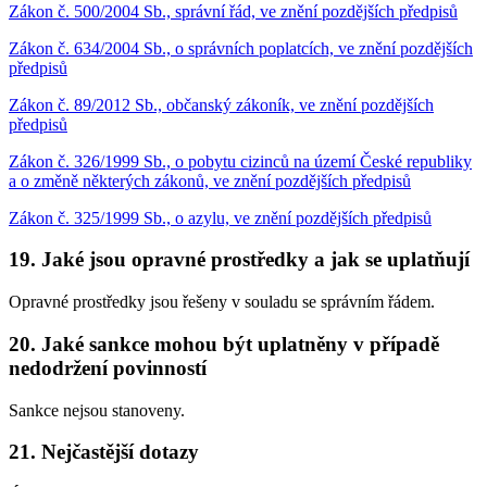
Zákon č. 500/2004 Sb., správní řád, ve znění pozdějších předpisů
Zákon č. 634/2004 Sb., o správních poplatcích, ve znění pozdějších
předpisů
Zákon č. 89/2012 Sb., občanský zákoník, ve znění pozdějších
předpisů
Zákon č. 326/1999 Sb., o pobytu cizinců na území České republiky
a o změně některých zákonů, ve znění pozdějších předpisů
Zákon č. 325/1999 Sb., o azylu, ve znění pozdějších předpisů
19. Jaké jsou opravné prostředky a jak se uplatňují
Opravné prostředky jsou řešeny v souladu se správním řádem.
20. Jaké sankce mohou být uplatněny v případě
nedodržení povinností
Sankce nejsou stanoveny.
21. Nejčastější dotazy