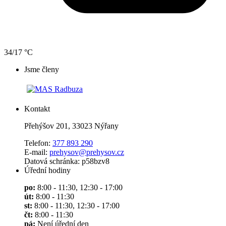
34/17 °C
Jsme členy
Kontakt
Přehýšov 201, 33023 Nýřany
Telefon:
377 893 290
E-mail:
prehysov@prehysov.cz
Datová schránka: p58bzv8
Úřední hodiny
po:
8:00 - 11:30, 12:30 - 17:00
út:
8:00 - 11:30
st:
8:00 - 11:30, 12:30 - 17:00
čt:
8:00 - 11:30
pá:
Není úřední den