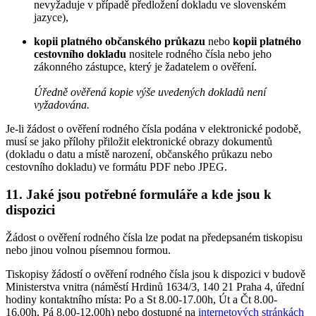
nevyžaduje v případě předložení dokladu ve slovenském
jazyce),
kopii platného občanského průkazu
nebo
kopii platného
cestovního dokladu
nositele rodného čísla nebo jeho
zákonného zástupce, který je žadatelem o ověření.
Úředně ověřená kopie výše uvedených dokladů není
vyžadována.
Je-li žádost o ověření rodného čísla podána v elektronické podobě,
musí se jako přílohy přiložit elektronické obrazy dokumentů
(dokladu o datu a místě narození, občanského průkazu nebo
cestovního dokladu) ve formátu PDF nebo JPEG.
11. Jaké jsou potřebné formuláře a kde jsou k
dispozici
Žádost o ověření rodného čísla lze podat na předepsaném tiskopisu
nebo jinou volnou písemnou formou.
Tiskopisy žádostí o ověření rodného čísla jsou k dispozici v budově
Ministerstva vnitra (náměstí Hrdinů 1634/3, 140 21 Praha 4, úřední
hodiny kontaktního místa: Po a St 8.00-17.00h, Út a Čt 8.00-
16.00h, Pá 8.00-12.00h) nebo dostupné na
internetových stránkách