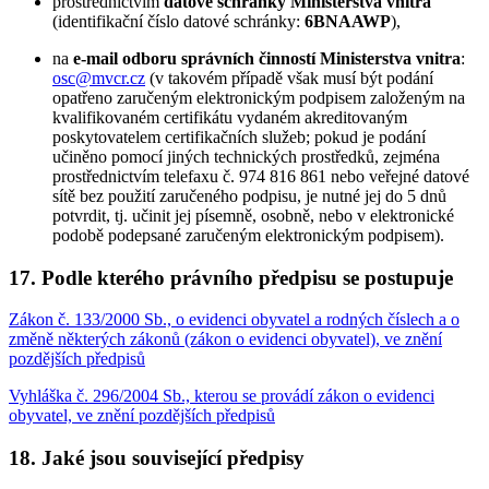
prostřednictvím
datové schránky Ministerstva vnitra
(identifikační číslo datové schránky:
6BNAAWP
),
na
e-mail odboru správních činností Ministerstva vnitra
:
osc@mvcr.cz
(v takovém případě však musí být podání
opatřeno zaručeným elektronickým podpisem založeným na
kvalifikovaném certifikátu vydaném akreditovaným
poskytovatelem certifikačních služeb; pokud je podání
učiněno pomocí jiných technických prostředků, zejména
prostřednictvím telefaxu č. 974 816 861 nebo veřejné datové
sítě bez použití zaručeného podpisu, je nutné jej do 5 dnů
potvrdit, tj. učinit jej písemně, osobně, nebo v elektronické
podobě podepsané zaručeným elektronickým podpisem).
17. Podle kterého právního předpisu se postupuje
Zákon č. 133/2000 Sb., o evidenci obyvatel a rodných číslech a o
změně některých zákonů (zákon o evidenci obyvatel), ve znění
pozdějších předpisů
Vyhláška č. 296/2004 Sb., kterou se provádí zákon o evidenci
obyvatel, ve znění pozdějších předpisů
18. Jaké jsou související předpisy