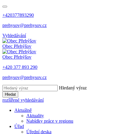
+420377893290
prehysov@prehysov.cz
Vyhledávání
Obec
Přehýšov
Obec
Přehýšov
+420 377 893 290
prehysov@prehysov.cz
Hledaný výraz
Hledat
rozšířené vyhledávání
Aktuálně
Aktuality
Nabídky práce v regionu
Úřad
Úřední deska