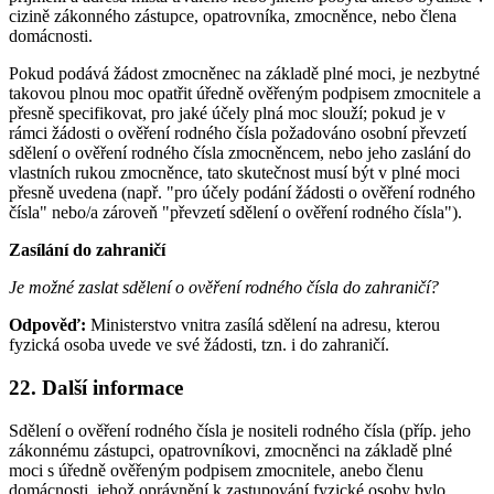
cizině zákonného zástupce, opatrovníka, zmocněnce, nebo člena
domácnosti.
Pokud podává žádost zmocněnec na základě plné moci, je nezbytné
takovou plnou moc opatřit úředně ověřeným podpisem zmocnitele a
přesně specifikovat, pro jaké účely plná moc slouží; pokud je v
rámci žádosti o ověření rodného čísla požadováno osobní převzetí
sdělení o ověření rodného čísla zmocněncem, nebo jeho zaslání do
vlastních rukou zmocněnce, tato skutečnost musí být v plné moci
přesně uvedena (např. "pro účely podání žádosti o ověření rodného
čísla" nebo/a zároveň "převzetí sdělení o ověření rodného čísla").
Zasílání do zahraničí
Je možné zaslat sdělení o ověření rodného čísla do zahraničí?
Odpověď:
Ministerstvo vnitra zasílá sdělení na adresu, kterou
fyzická osoba uvede ve své žádosti, tzn. i do zahraničí.
22. Další informace
Sdělení o ověření rodného čísla je nositeli rodného čísla (příp. jeho
zákonnému zástupci, opatrovníkovi, zmocněnci na základě plné
moci s úředně ověřeným podpisem zmocnitele, anebo členu
domácnosti, jehož oprávnění k zastupování fyzické osoby bylo