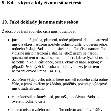
9. Kde, s kým a kdy životní situaci řešit
10. Jaké doklady je nutné mít s sebou
Žádost o ověření rodného čísla musí obsahovat:
jméno, popř. jména, příjmení, rodné příjmení, datum narození,
místo a okres narození nositele rodného čísla, o ověření jehož
rodného čísla je žádáno; u nositele rodného čísla narozeného
v cizině místo narození a stát, na jehož území se narodil
(pozn.: místem narození se rozumí obec, kde se fyzická osoba
narodila, nikoliv část obce, okres, oblast či např. region; v
případě, že se fyzická osoba narodila v Praze, je místem
narození obvod Praha 1 až 10),
označení výdejového místa, které nositeli rodného čísla rodné
číslo, o jehož ověření je žádáno, přidělilo, pokud je výdejové
místo žadateli známo,
charakteristiku skutečností, pro něž je podávána žádost o
ověření rodného čísla,
adresu místa trvalého nebo jiného pobytu anebo bydliště v