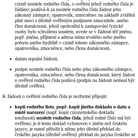
cizině nositele rodného čísla, o ověření jehož rodného čísla je
žádáno; podává-li za nositele rodného čísla žádost jeho
zákonný zástupce, opatrovník, zmocněnec na základě zvláštní
plné moci s úředně ověřeným podpisem zmocnitele, anebo
člen domácnosti, jehož oprávnění k zastupování fyzické
osoby bylo schváleno soudem, uvede se v žádosti též jméno,
popř. jména, příjmení a adresa místa trvalého nebo jiného
pobytu anebo bydliště v cizině tohoto zákonného zástupce,
opatrovníka, zmocněnce, nebo člena domácnosti,
datum sepsání žádosti,
podpis nositele rodného čísla nebo jeho zákonného zástupce,
opatrovníka, zmocněnce, nebo člena domácnosti, který žádost
o ověření rodného čísla podává (podpis na žádosti nemusí být
úředně ověřen).
K žádosti o ověření rodného čísla je nezbytné připojit:
kopii rodného listu
,
popř. kopii jiného dokladu o datu a
místě narozen
í (např. kopii cizozemského dokladu
totožnosti)
nositele rodného čísla
, jehož rodné číslo má být
ověřeno; je-li tento doklad vyhotoven v jiném než českém
jazyce, je nutné přiložit k němu jeho úřední překlad do
českého jazyka (úředně ověřený překlad do jazyka českého se