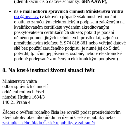
(identifikační číslo datové schránky:
6BNAAWP
),
na
e-mail odboru správních činností Ministerstva vnitra
:
osc@mvcr.cz
(v takovém případě však musí být podání
opatřeno zaručeným elektronickým podpisem založeným na
kvalifikovaném certifikátu vydaném akreditovaným
poskytovatelem certifikačních služeb; pokud je podání
učiněno pomocí jiných technických prostředků, zejména
prostřednictvím telefaxu č. 974 816 861 nebo veřejné datové
sítě bez použití zaručeného podpisu, je nutné jej do 5 dnů
potvrdit, tj. učinit jej písemně, osobně, nebo v elektronické
podobě podepsané zaručeným elektronickým podpisem).
8. Na které instituci životní situaci řešit
Ministerstvo vnitra
odbor správních činností
oddělení rodných čísel
náměstí Hrdinů 1634/3
140 21 Praha 4
Žádost o ověření rodného čísla lze rovněž podat prostřednictvím
kteréhokoliv obecního úřadu na území České republiky nebo
zastupitelského úřadu České republiky v zahraničí
.