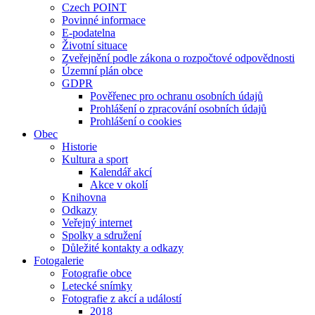
Czech POINT
Povinné informace
E-podatelna
Životní situace
Zveřejnění podle zákona o rozpočtové odpovědnosti
Územní plán obce
GDPR
Pověřenec pro ochranu osobních údajů
Prohlášení o zpracování osobních údajů
Prohlášení o cookies
Obec
Historie
Kultura a sport
Kalendář akcí
Akce v okolí
Knihovna
Odkazy
Veřejný internet
Spolky a sdružení
Důležité kontakty a odkazy
Fotogalerie
Fotografie obce
Letecké snímky
Fotografie z akcí a událostí
2018