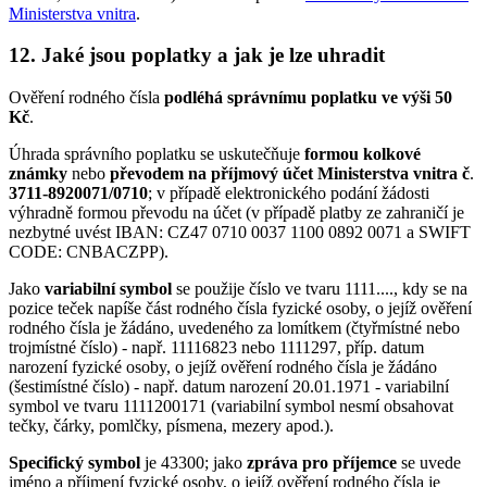
Ministerstva vnitra
.
12. Jaké jsou poplatky a jak je lze uhradit
Ověření rodného čísla
podléhá správnímu poplatku ve výši 50
Kč
.
Úhrada správního poplatku se uskutečňuje
formou kolkové
známky
nebo
převodem na příjmový účet Ministerstva vnitra č
.
3711-8920071/0710
; v případě elektronického podání žádosti
výhradně formou převodu na účet (v případě platby ze zahraničí je
nezbytné uvést IBAN: CZ47 0710 0037 1100 0892 0071 a SWIFT
CODE: CNBACZPP).
Jako
variabilní symbol
se použije číslo ve tvaru 1111...., kdy se na
pozice teček napíše část rodného čísla fyzické osoby, o jejíž ověření
rodného čísla je žádáno, uvedeného za lomítkem (čtyřmístné nebo
trojmístné číslo) - např. 11116823 nebo 1111297, příp. datum
narození fyzické osoby, o jejíž ověření rodného čísla je žádáno
(šestimístné číslo) - např. datum narození 20.01.1971 - variabilní
symbol ve tvaru 1111200171 (variabilní symbol nesmí obsahovat
tečky, čárky, pomlčky, písmena, mezery apod.).
Specifický symbol
je 43300; jako
zpráva pro příjemce
se uvede
jméno a příjmení fyzické osoby, o jejíž ověření rodného čísla je