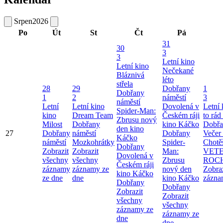
Srpen
2026
Po
Út
St
Čt
Pá
31
30
3
3
Letní kino
Letní kino
Nečekané
Bláznivá
léto
střela
28
29
Dobřany
1
Dobřany
1
2
náměstí
3
náměstí
Letní
Letní kino
Dovolená v
Letní
Spider-Man:
kino
Dream Team
Českém ráji
to rád
Zbrusu nový
Milost
Dobřany
kino Káčko
Dobřa
den kino
27
Dobřany
náměstí
Dobřany
Večer 
Káčko
náměstí
Mozkohrátky
Spider-
Chotě
Dobřany
Zobrazit
Zobrazit
Man:
VET
Dovolená v
všechny
všechny
Zbrusu
ROC
Českém ráji
záznamy
záznamy ze
nový den
Zobra
kino Káčko
ze dne
dne
kino Káčko
zázna
Dobřany
Dobřany
Zobrazit
Zobrazit
všechny
všechny
záznamy ze
záznamy ze
dne
dne