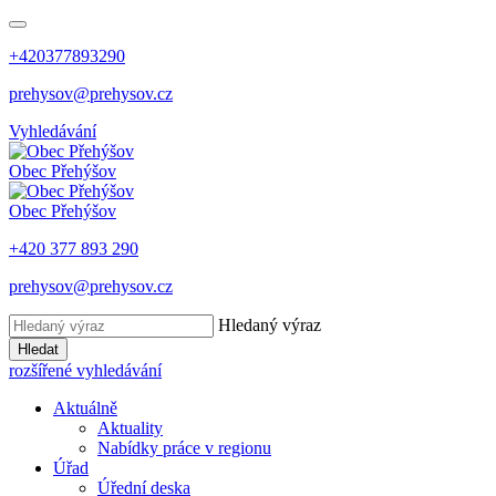
+420377893290
prehysov@prehysov.cz
Vyhledávání
Obec
Přehýšov
Obec
Přehýšov
+420 377 893 290
prehysov@prehysov.cz
Hledaný výraz
Hledat
rozšířené vyhledávání
Aktuálně
Aktuality
Nabídky práce v regionu
Úřad
Úřední deska