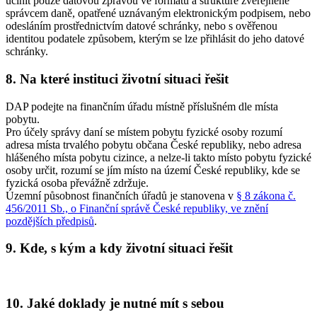
učinit pouze datovou zprávou ve formátu a struktuře zveřejněné
správcem daně, opatřené uznávaným elektronickým podpisem, nebo
odesláním prostřednictvím datové schránky, nebo s ověřenou
identitou podatele způsobem, kterým se lze přihlásit do jeho datové
schránky.
8. Na které instituci životní situaci řešit
DAP podejte na finančním úřadu místně příslušném dle místa
pobytu.
Pro účely správy daní se místem pobytu fyzické osoby rozumí
adresa místa trvalého pobytu občana České republiky, nebo adresa
hlášeného místa pobytu cizince, a nelze-li takto místo pobytu fyzické
osoby určit, rozumí se jím místo na území České republiky, kde se
fyzická osoba převážně zdržuje.
Územní působnost finančních úřadů je stanovena v
§ 8 zákona č.
456/2011 Sb., o Finanční správě České republiky, ve znění
pozdějších předpisů
.
9. Kde, s kým a kdy životní situaci řešit
10. Jaké doklady je nutné mít s sebou