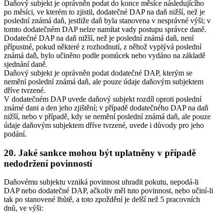
Daňový subjekt je oprávněn podat do konce měsíce následujícího
po měsíci, ve kterém to zjistil, dodatečné DAP na daň nižší, než je
poslední známá daň, jestliže daň byla stanovena v nesprávné výši; v
tomto dodatečném DAP nelze namítat vady postupu správce daně.
Dodatečné DAP na daň nižší, než je poslední známá daň, není
přípustné, pokud některé z rozhodnutí, z něhož vyplývá poslední
známá daň, bylo učiněno podle pomůcek nebo vydáno na základě
sjednání daně.
Daňový subjekt je oprávněn podat dodatečné DAP, kterým se
nemění poslední známá daň, ale pouze údaje daňovým subjektem
dříve tvrzené.
V dodatečném DAP uvede daňový subjekt rozdíl oproti poslední
známé dani a den jeho zjištění; v případě dodatečného DAP na daň
nižší, nebo v případě, kdy se nemění poslední známá daň, ale pouze
údaje daňovým subjektem dříve tvrzené, uvede i důvody pro jeho
podání.
20. Jaké sankce mohou být uplatněny v případě
nedodržení povinností
Daňovému subjektu vzniká povinnost uhradit pokutu, nepodá-li
DAP nebo dodatečné DAP, ačkoliv měl tuto povinnost, nebo učiní-li
tak po stanovené lhůtě, a toto zpoždění je delší než 5 pracovních
dnů, ve výši: