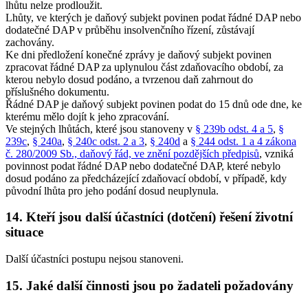
lhůtu nelze prodloužit.
Lhůty, ve kterých je daňový subjekt povinen podat řádné DAP nebo
dodatečné DAP v průběhu insolvenčního řízení, zůstávají
zachovány.
Ke dni předložení konečné zprávy je daňový subjekt povinen
zpracovat řádné DAP za uplynulou část zdaňovacího období, za
kterou nebylo dosud podáno, a tvrzenou daň zahrnout do
příslušného dokumentu.
Řádné DAP je daňový subjekt povinen podat do 15 dnů ode dne, ke
kterému mělo dojít k jeho zpracování.
Ve stejných lhůtách, které jsou stanoveny v
§ 239b odst. 4 a 5
,
§
239c
,
§ 240a
,
§ 240c odst. 2 a 3
,
§ 240d
a
§ 244 odst. 1 a 4 zákona
č. 280/2009 Sb., daňový řád, ve znění pozdějších předpisů
, vzniká
povinnost podat řádné DAP nebo dodatečné DAP, které nebylo
dosud podáno za předcházející zdaňovací období, v případě, kdy
původní lhůta pro jeho podání dosud neuplynula.
14. Kteří jsou další účastníci (dotčení) řešení životní
situace
Další účastníci postupu nejsou stanoveni.
15. Jaké další činnosti jsou po žadateli požadovány