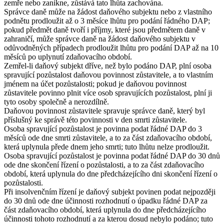
zemře nebo zanikne, zůstává tato lhůta zachována.
Správce daně může na žádost daňového subjektu nebo z vlastního
podnětu prodloužit až o 3 měsíce lhůtu pro podání řádného DAP;
pokud předmět daně tvoří i příjmy, které jsou předmětem daně v
zahraničí, může správce daně na žádost daňového subjektu v
odůvodněných případech prodloužit lhůtu pro podání DAP až na 10
měsíců po uplynutí zdaňovacího období.
Zemřel-li daňový subjekt dříve, než bylo podáno DAP, plní osoba
spravující pozůstalost daňovou povinnost zůstavitele, a to vlastním
jménem na účet pozůstalosti; pokud je daňovou povinnost
zůstavitele povinno plnit více osob spravujících pozůstalost, plní ji
tyto osoby společně a nerozdílně.
Daňovou povinnost zůstavitele spravuje správce daně, který byl
příslušný ke správě této povinnosti v den smrti zůstavitele.
Osoba spravující pozůstalost je povinna podat řádné DAP do 3
měsíců ode dne smrti zůstavitele, a to za část zdaňovacího období,
která uplynula přede dnem jeho smrti; tuto lhůtu nelze prodloužit.
Osoba spravující pozůstalost je povinna podat řádné DAP do 30 dnů
ode dne skončení řízení o pozůstalosti, a to za část zdaňovacího
období, která uplynula do dne předcházejícího dni skončení řízení o
pozůstalosti.
Při insolvenčním řízení je daňový subjekt povinen podat nejpozději
do 30 dnů ode dne účinnosti rozhodnutí o úpadku řádné DAP za
část zdaňovacího období, která uplynula do dne předcházejícího
účinnosti tohoto rozhodnutí a za kterou dosud nebylo podáno; tuto