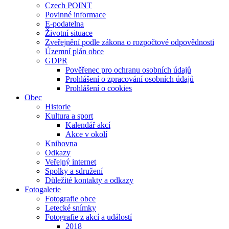
Czech POINT
Povinné informace
E-podatelna
Životní situace
Zveřejnění podle zákona o rozpočtové odpovědnosti
Územní plán obce
GDPR
Pověřenec pro ochranu osobních údajů
Prohlášení o zpracování osobních údajů
Prohlášení o cookies
Obec
Historie
Kultura a sport
Kalendář akcí
Akce v okolí
Knihovna
Odkazy
Veřejný internet
Spolky a sdružení
Důležité kontakty a odkazy
Fotogalerie
Fotografie obce
Letecké snímky
Fotografie z akcí a událostí
2018