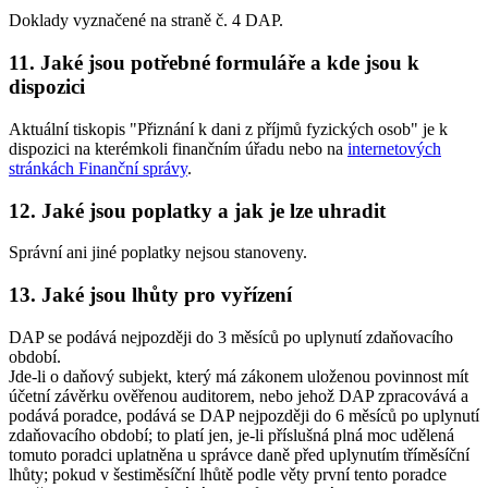
Doklady vyznačené na straně č. 4 DAP.
11. Jaké jsou potřebné formuláře a kde jsou k
dispozici
Aktuální tiskopis "Přiznání k dani z příjmů fyzických osob" je k
dispozici na kterémkoli finančním úřadu nebo na
internetových
stránkách Finanční správy
.
12. Jaké jsou poplatky a jak je lze uhradit
Správní ani jiné poplatky nejsou stanoveny.
13. Jaké jsou lhůty pro vyřízení
DAP se podává nejpozději do 3 měsíců po uplynutí zdaňovacího
období.
Jde-li o daňový subjekt, který má zákonem uloženou povinnost mít
účetní závěrku ověřenou auditorem, nebo jehož DAP zpracovává a
podává poradce, podává se DAP nejpozději do 6 měsíců po uplynutí
zdaňovacího období; to platí jen, je-li příslušná plná moc udělená
tomuto poradci uplatněna u správce daně před uplynutím tříměsíční
lhůty; pokud v šestiměsíční lhůtě podle věty první tento poradce