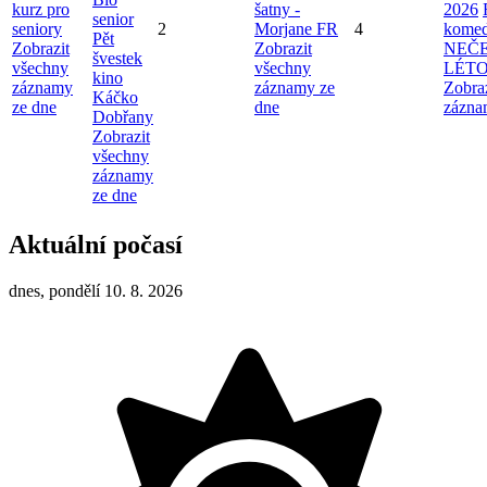
kurz pro
šatny -
2026
senior
seniory
2
Morjane FR
4
komed
Pět
Zobrazit
Zobrazit
NEČ
švestek
všechny
všechny
LÉT
kino
záznamy
záznamy ze
Zobra
Káčko
ze dne
dne
zázna
Dobřany
Zobrazit
všechny
záznamy
ze dne
Aktuální počasí
dnes, pondělí 10. 8. 2026