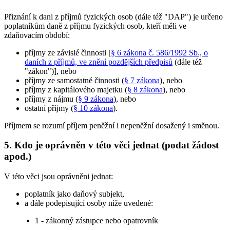
Přiznání k dani z příjmů fyzických osob (dále též "DAP") je určeno
poplatníkům daně z příjmu fyzických osob, kteří měli ve
zdaňovacím období:
příjmy ze závislé činnosti [
§ 6 zákona č. 586/1992 Sb., o
daních z příjmů, ve znění pozdějších předpisů
(dále též
"zákon")], nebo
příjmy ze samostatné činnosti (
§ 7 zákona
), nebo
příjmy z kapitálového majetku (
§ 8 zákona
), nebo
příjmy z nájmu (
§ 9 zákona
), nebo
ostatní příjmy (
§ 10 zákona
).
Příjmem se rozumí příjem peněžní i nepeněžní dosažený i směnou.
5. Kdo je oprávněn v této věci jednat (podat žádost
apod.)
V této věci jsou oprávněni jednat:
poplatník jako daňový subjekt,
a dále podepisující osoby níže uvedené:
1 - zákonný zástupce nebo opatrovník