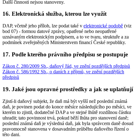
Další činnosti nejsou stanoveny.
16. Elektronická služba, kterou lze využít
DAP, včetně jeho příloh, lze podat také v
elektronické podobě
(viz
bod 07) - formou datové zprávy, opatřené nebo neopatřené
uznávaným elektronickým podpisem, a to ve tvaru, struktuře a za
podmínek zveřejněných Ministerstvem financí České republiky.
17. Podle kterého právního předpisu se postupuje
Zákon č. 280/2009 Sb., daňový řád, ve znění pozdějších předpisů
Zákon č. 586/1992 Sb., o daních z příjmů, ve znění pozdějších
předpisů
19. Jaké jsou opravné prostředky a jak se uplatňují
Zjistí-li daňový subjekt, že daň má být vyšší než poslední známá
daň, je povinen podat do konce měsíce následujícího po měsíci, ve
kterém to zjistil, dodatečné DAP a ve stejné lhůtě rozdílnou částku
uhradit; tato povinnost trvá, pokud běží lhůta pro stanovení daně;
poslední známá daň je výsledná daň, jak byla správcem daně dosud
pravomocně stanovena v dosavadním průběhu daňového řízení o
této dani.