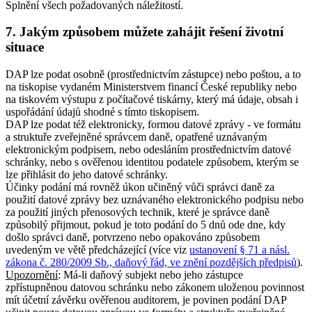
Splnění všech požadovaných náležitostí.
7. Jakým způsobem můžete zahájit řešení životní
situace
DAP lze podat osobně (prostřednictvím zástupce) nebo poštou, a to
na tiskopise vydaném Ministerstvem financí České republiky nebo
na tiskovém výstupu z počítačové tiskárny, který má údaje, obsah i
uspořádání údajů shodné s tímto tiskopisem.
DAP lze podat též elektronicky, formou datové zprávy - ve formátu
a struktuře zveřejněné správcem daně, opatřené uznávaným
elektronickým podpisem, nebo odesláním prostřednictvím datové
schránky, nebo s ověřenou identitou podatele způsobem, kterým se
lze přihlásit do jeho datové schránky.
Účinky podání má rovněž úkon učiněný vůči správci daně za
použití datové zprávy bez uznávaného elektronického podpisu nebo
za použití jiných přenosových technik, které je správce daně
způsobilý přijmout, pokud je toto podání do 5 dnů ode dne, kdy
došlo správci daně, potvrzeno nebo opakováno způsobem
uvedeným ve větě předcházející (více viz
ustanovení § 71 a násl.
zákona č. 280/2009 Sb., daňový řád, ve znění pozdějších předpisů
).
Upozornění
: Má-li daňový subjekt nebo jeho zástupce
zpřístupněnou datovou schránku nebo zákonem uloženou povinnost
mít účetní závěrku ověřenou auditorem, je povinen podání DAP