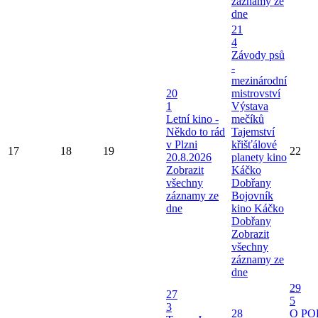
záznamy ze
dne
21
4
Závody psů
-
mezinárodní
20
mistrovství
1
Výstava
Letní kino -
mečíků
Někdo to rád
Tajemství
v Plzni
křišťálové
17
18
19
22
20.8.2026
planety kino
Zobrazit
Káčko
všechny
Dobřany
záznamy ze
Bojovník
dne
kino Káčko
Dobřany
Zobrazit
všechny
záznamy ze
dne
29
27
5
3
28
O P