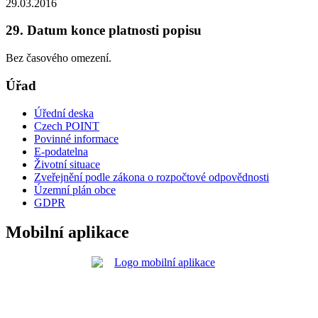
29.03.2016
29. Datum konce platnosti popisu
Bez časového omezení.
Úřad
Úřední deska
Czech POINT
Povinné informace
E-podatelna
Životní situace
Zveřejnění podle zákona o rozpočtové odpovědnosti
Územní plán obce
GDPR
Mobilní aplikace