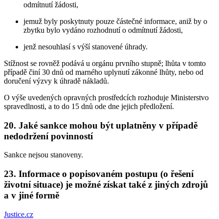
odmítnutí žádosti,
jemuž byly poskytnuty pouze částečné informace, aniž by o
zbytku bylo vydáno rozhodnutí o odmítnutí žádosti,
jenž nesouhlasí s výší stanovené úhrady.
Stížnost se rovněž podává u orgánu prvního stupně; lhůta v tomto
případě činí 30 dnů od marného uplynutí zákonné lhůty, nebo od
doručení výzvy k úhradě nákladů.
O výše uvedených opravných prostředcích rozhoduje Ministerstvo
spravedlnosti, a to do 15 dnů ode dne jejich předložení.
20. Jaké sankce mohou být uplatněny v případě
nedodržení povinností
Sankce nejsou stanoveny.
23. Informace o popisovaném postupu (o řešení
životní situace) je možné získat také z jiných zdrojů
a v jiné formě
Justice.cz