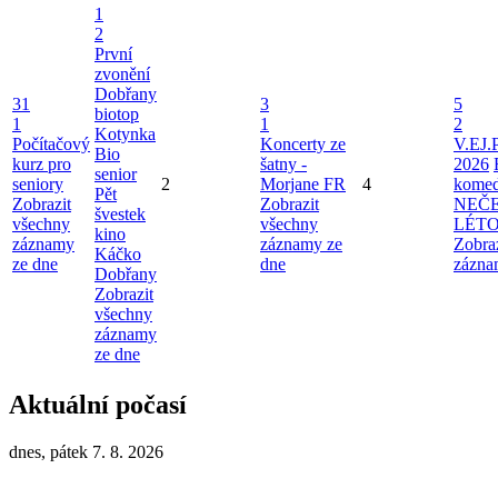
1
2
První
zvonění
Dobřany
31
3
5
biotop
1
1
2
Kotynka
Počítačový
Koncerty ze
V.EJ.
Bio
kurz pro
šatny -
2026
senior
seniory
2
Morjane FR
4
komed
Pět
Zobrazit
Zobrazit
NEČ
švestek
všechny
všechny
LÉT
kino
záznamy
záznamy ze
Zobra
Káčko
ze dne
dne
zázna
Dobřany
Zobrazit
všechny
záznamy
ze dne
Aktuální počasí
dnes, pátek 7. 8. 2026