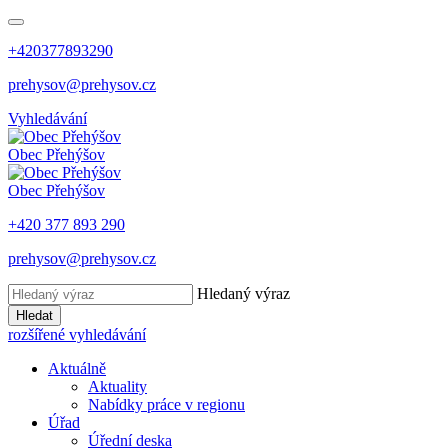
+420377893290
prehysov@prehysov.cz
Vyhledávání
Obec
Přehýšov
Obec
Přehýšov
+420 377 893 290
prehysov@prehysov.cz
Hledaný výraz
Hledat
rozšířené vyhledávání
Aktuálně
Aktuality
Nabídky práce v regionu
Úřad
Úřední deska