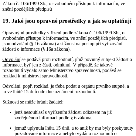
Zákon č. 106/1999 Sb., o svobodném přístupu k informacím, ve
znění pozdějších předpisů
19. Jaké jsou opravné prostředky a jak se uplatňují
Opravnými prostředky v řízení podle zákona č. 106/1999 Sb., o
svobodném přístupu k informacím, ve znění pozdějších předpisů,
jsou odvolání (§ 16 zákona) a stížnost na postup při vyřizování
žádosti o informace (§ 16a zákona).
Odvolání
se podává proti rozhodnutí, jímž povinný subjekt žádost o
informace, byť jen z části, odmítnul. V případě, že takové
rozhodnutí vydalo samo Ministerstvo spravedlnosti, podává se
rozklad k ministrovi spravedlnosti.
Odvolání, popř. rozklad, je třeba podat u orgánu prvního stupně, a
to ve lhůtě 15 dnů ode dne oznámení rozhodnutí.
Stížností
se může bránit žadatel:
jenž nesouhlasí s vyřízením žádosti odkazem na již
zveřejněnou informaci podle § 6 zákona,
jemuž uplynula lhůta 15 dnů, a to aniž by mu byly poskytnuty
požadované informace a nebylo vydáno rozhodnutí o