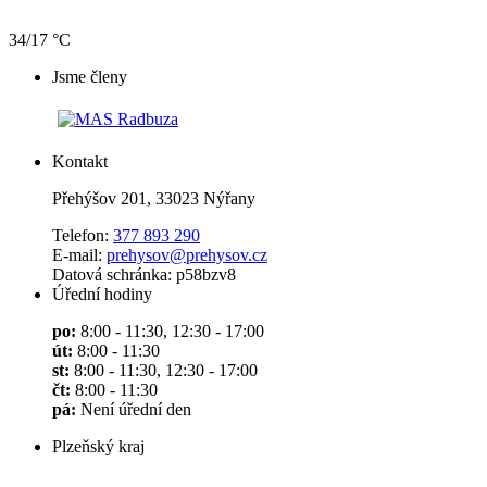
34/17 °C
Jsme členy
Kontakt
Přehýšov 201, 33023 Nýřany
Telefon:
377 893 290
E-mail:
prehysov@prehysov.cz
Datová schránka: p58bzv8
Úřední hodiny
po:
8:00 - 11:30, 12:30 - 17:00
út:
8:00 - 11:30
st:
8:00 - 11:30, 12:30 - 17:00
čt:
8:00 - 11:30
pá:
Není úřední den
Plzeňský kraj