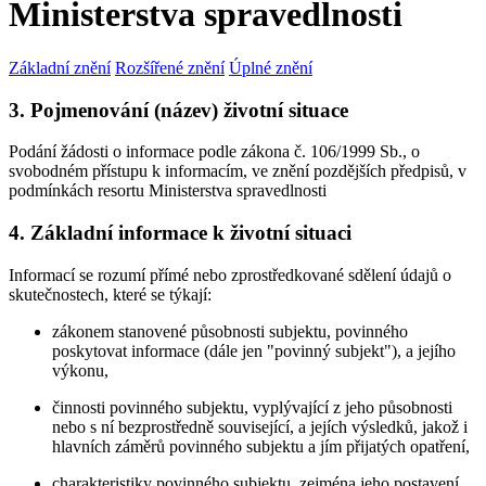
Ministerstva spravedlnosti
Základní znění
Rozšířené znění
Úplné znění
3. Pojmenování (název) životní situace
Podání žádosti o informace podle zákona č. 106/1999 Sb., o
svobodném přístupu k informacím, ve znění pozdějších předpisů, v
podmínkách resortu Ministerstva spravedlnosti
4. Základní informace k životní situaci
Informací se rozumí přímé nebo zprostředkované sdělení údajů o
skutečnostech, které se týkají:
zákonem stanovené působnosti subjektu, povinného
poskytovat informace (dále jen "povinný subjekt"), a jejího
výkonu,
činnosti povinného subjektu, vyplývající z jeho působnosti
nebo s ní bezprostředně související, a jejích výsledků, jakož i
hlavních záměrů povinného subjektu a jím přijatých opatření,
charakteristiky povinného subjektu, zejména jeho postavení,