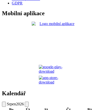
GDPR
Mobilní aplikace
Kalendář
Srpen
2026
Po
Út
St
Čt
Pá