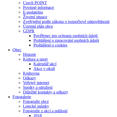
Czech POINT
Povinné informace
E-podatelna
Životní situace
Zveřejnění podle zákona o rozpočtové odpovědnosti
Územní plán obce
GDPR
Pověřenec pro ochranu osobních údajů
Prohlášení o zpracování osobních údajů
Prohlášení o cookies
Obec
Historie
Kultura a sport
Kalendář akcí
Akce v okolí
Knihovna
Odkazy
Veřejný internet
Spolky a sdružení
Důležité kontakty a odkazy
Fotogalerie
Fotografie obce
Letecké snímky
Fotografie z akcí a událostí
2018