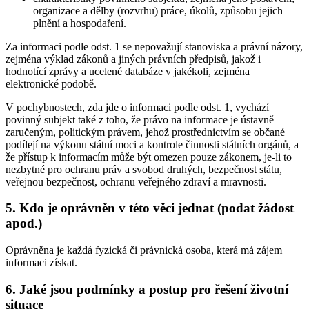
organizace a dělby (rozvrhu) práce, úkolů, způsobu jejich
plnění a hospodaření.
Za informaci podle odst. 1 se nepovažují stanoviska a právní názory,
zejména výklad zákonů a jiných právních předpisů, jakož i
hodnotící zprávy a ucelené databáze v jakékoli, zejména
elektronické podobě.
V pochybnostech, zda jde o informaci podle odst. 1, vychází
povinný subjekt také z toho, že právo na informace je ústavně
zaručeným, politickým právem, jehož prostřednictvím se občané
podílejí na výkonu státní moci a kontrole činnosti státních orgánů, a
že přístup k informacím může být omezen pouze zákonem, je-li to
nezbytné pro ochranu práv a svobod druhých, bezpečnost státu,
veřejnou bezpečnost, ochranu veřejného zdraví a mravnosti.
5. Kdo je oprávněn v této věci jednat (podat žádost
apod.)
Oprávněna je každá fyzická či právnická osoba, která má zájem
informaci získat.
6. Jaké jsou podmínky a postup pro řešení životní
situace