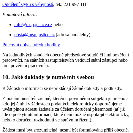
Oddělení styku s veřejností
, tel.: 221 997 111
E-mailová adresa:
info@msp.justice.cz
nebo
posta@msp.justice.cz
(adresa podatelny).
Pracovní doba a úřední hodiny
Na jednotlivých
soudech
obecně předsedové soudů či jimi pověření
pracovníci, na
státních zastupitelstvích
vedoucí státní zástupci nebo
jimi pověření pracovníci.
10. Jaké doklady je nutné mít s sebou
K žádosti o informaci se nepřikládají žádné doklady a podklady.
Z podání musí být zřejmé, kterému povinnému subjektu je určeno a
kdo jej činí; i v žádostech podaných elektronicky doporučujeme
uvést plnou adresu žadatele za účelem doručení písemností (ať již
jde o poskytnutí informací, které není možné uspokojit elektronicky,
nebo o doručení rozhodnutí ve správním řízení).
Žádost musí být srozumitelná, nesmí být formulována příliš obecně.