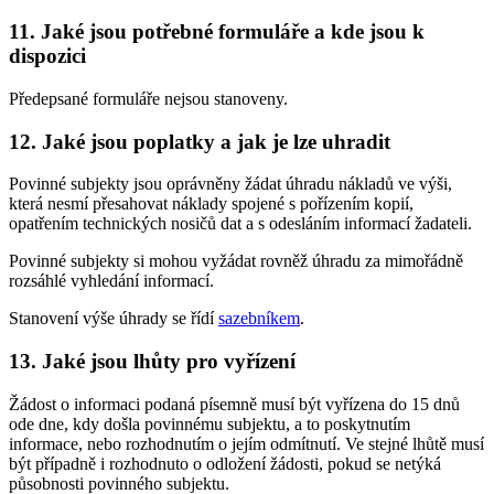
11. Jaké jsou potřebné formuláře a kde jsou k
dispozici
Předepsané formuláře nejsou stanoveny.
12. Jaké jsou poplatky a jak je lze uhradit
Povinné subjekty jsou oprávněny žádat úhradu nákladů ve výši,
která nesmí přesahovat náklady spojené s pořízením kopií,
opatřením technických nosičů dat a s odesláním informací žadateli.
Povinné subjekty si mohou vyžádat rovněž úhradu za mimořádně
rozsáhlé vyhledání informací.
Stanovení výše úhrady se řídí
sazebníkem
.
13. Jaké jsou lhůty pro vyřízení
Žádost o informaci podaná písemně musí být vyřízena do 15 dnů
ode dne, kdy došla povinnému subjektu, a to poskytnutím
informace, nebo rozhodnutím o jejím odmítnutí. Ve stejné lhůtě musí
být případně i rozhodnuto o odložení žádosti, pokud se netýká
působnosti povinného subjektu.