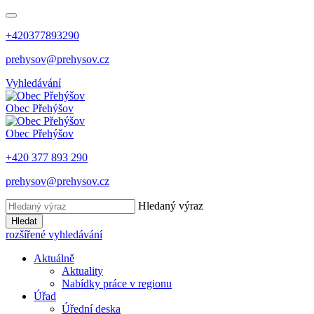
+420377893290
prehysov@prehysov.cz
Vyhledávání
Obec
Přehýšov
Obec
Přehýšov
+420 377 893 290
prehysov@prehysov.cz
Hledaný výraz
Hledat
rozšířené vyhledávání
Aktuálně
Aktuality
Nabídky práce v regionu
Úřad
Úřední deska