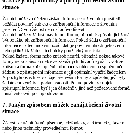
6. Jaké jsou podmínky a postup pro řešení životní
situace
Žadatel může za účelem získání informace o životním prostředí
požádat povinný subjekt o zpřístupnění informace o životním
prostředí. Svou žádost nemusí odůvodňovat.
Žadatel může v žádosti navrhnout formu, případně způsob, jichž má
být použito při zpřístupnění informace. Pokud žádá o zpřístupnění
informace na technickém nosiči dat, je povinen uhradit jeho cenu
nebo přiložit k žádosti technicky použitelný nosič dat.
Pokud žadatel formu nebo způsob neurčí, případně pokud takové
formy nebo způsobu nelze ze závažných důvodů využít, zvolí se
způsob a forma zpřístupnění informace s ohledem na splnění účelu
žádosti o zpřístupnění informace a její optimální využití žadatelem.
V pochybnostech se využije především formy a způsobu, jež byly
žadatelem využity k podání žádosti. Pokud povinný subjekt
zpřístupní informaci byť i jen částečně v jiné než požadované formě,
musí tento svůj postup odůvodnit.
7. Jakým způsobem můžete zahájit řešení životní
situace
Žádost lze učinit ústně, písemně, telefonicky, elektronicky, faxem
nebo jinou technicky proveditelnou formou.