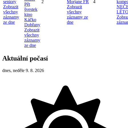
seniory
2
Morjane FR
4
komed
Pět
Zobrazit
Zobrazit
NEČ
švestek
všechny
všechny
LÉT
kino
záznamy
záznamy ze
Zobra
Káčko
ze dne
dne
zázna
Dobřany
Zobrazit
všechny
záznamy
ze dne
Aktuální počasí
dnes, neděle 9. 8. 2026