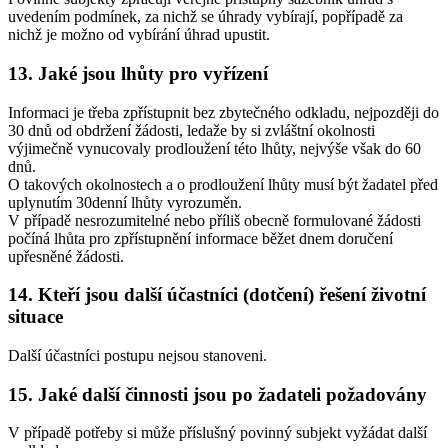
uvedením podmínek, za nichž se úhrady vybírají, popřípadě za
nichž je možno od vybírání úhrad upustit.
13. Jaké jsou lhůty pro vyřízení
Informaci je třeba zpřístupnit bez zbytečného odkladu, nejpozději do
30 dnů od obdržení žádosti, ledaže by si zvláštní okolnosti
výjimečně vynucovaly prodloužení této lhůty, nejvýše však do 60
dnů.
O takových okolnostech a o prodloužení lhůty musí být žadatel před
uplynutím 30denní lhůty vyrozuměn.
V případě nesrozumitelné nebo příliš obecně formulované žádosti
počíná lhůta pro zpřístupnění informace běžet dnem doručení
upřesněné žádosti.
14. Kteří jsou další účastníci (dotčení) řešení životní
situace
Další účastníci postupu nejsou stanoveni.
15. Jaké další činnosti jsou po žadateli požadovány
V případě potřeby si může příslušný povinný subjekt vyžádat další