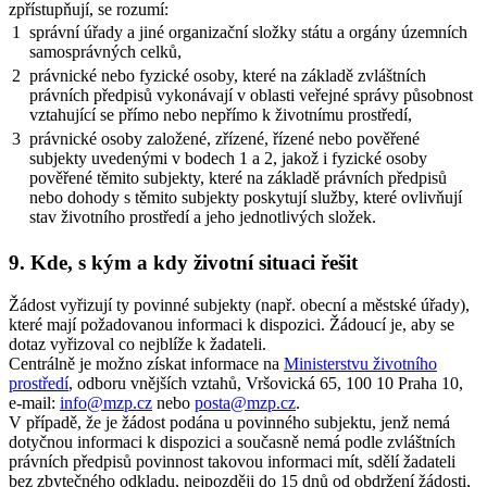
zpřístupňují, se rozumí:
1
správní úřady a jiné organizační složky státu a orgány územních
samosprávných celků,
2
právnické nebo fyzické osoby, které na základě zvláštních
právních předpisů vykonávají v oblasti veřejné správy působnost
vztahující se přímo nebo nepřímo k životnímu prostředí,
3
právnické osoby založené, zřízené, řízené nebo pověřené
subjekty uvedenými v bodech 1 a 2, jakož i fyzické osoby
pověřené těmito subjekty, které na základě právních předpisů
nebo dohody s těmito subjekty poskytují služby, které ovlivňují
stav životního prostředí a jeho jednotlivých složek.
9. Kde, s kým a kdy životní situaci řešit
Žádost vyřizují ty povinné subjekty (např. obecní a městské úřady),
které mají požadovanou informaci k dispozici. Žádoucí je, aby se
dotaz vyřizoval co nejblíže k žadateli.
Centrálně je možno získat informace na
Ministerstvu životního
prostředí
, odboru vnějších vztahů, Vršovická 65, 100 10 Praha 10,
e-mail:
info@mzp.cz
nebo
posta@mzp.cz
.
V případě, že je žádost podána u povinného subjektu, jenž nemá
dotyčnou informaci k dispozici a současně nemá podle zvláštních
právních předpisů povinnost takovou informaci mít, sdělí žadateli
bez zbytečného odkladu, nejpozději do 15 dnů od obdržení žádosti,