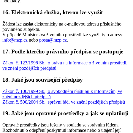
podklady.
16. Elektronická služba, kterou lze využít
Žádost lze zaslat elektronicky na e-mailovou adresu příslušného
povinného subjektu.
V případě Ministerstva životního prostředí lze využít tyto adresy:
info@mzp.cz
nebo
posta@mzp.cz
.
17. Podle kterého právního předpisu se postupuje
Zákon č. 123/1998 Sb., o právu na informace o životním prostředí,
ve znění pozdějších předpisů
18. Jaké jsou související předpisy
Zákon č. 106/1999 Sb., o svobodném přístupu k informacím, ve
znění pozdějších předpisů
Zákon č. 500/2004 Sb., správní řád, ve znění pozdějších předpisů
19. Jaké jsou opravné prostředky a jak se uplatňují
Opravné prostředky jsou řešeny v souladu se správním řádem.
Rozhodnutí o odepření poskytnutí informace nebo o utajení její