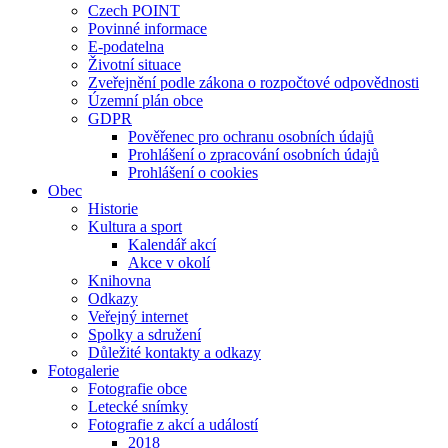
Czech POINT
Povinné informace
E-podatelna
Životní situace
Zveřejnění podle zákona o rozpočtové odpovědnosti
Územní plán obce
GDPR
Pověřenec pro ochranu osobních údajů
Prohlášení o zpracování osobních údajů
Prohlášení o cookies
Obec
Historie
Kultura a sport
Kalendář akcí
Akce v okolí
Knihovna
Odkazy
Veřejný internet
Spolky a sdružení
Důležité kontakty a odkazy
Fotogalerie
Fotografie obce
Letecké snímky
Fotografie z akcí a událostí
2018