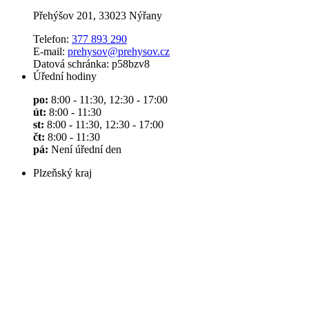
Přehýšov 201, 33023 Nýřany
Telefon:
377 893 290
E-mail:
prehysov@prehysov.cz
Datová schránka: p58bzv8
Úřední hodiny
po:
8:00 - 11:30, 12:30 - 17:00
út:
8:00 - 11:30
st:
8:00 - 11:30, 12:30 - 17:00
čt:
8:00 - 11:30
pá:
Není úřední den
Plzeňský kraj