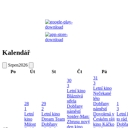
Kalendář
Srpen
2026
Po
Út
St
Čt
Pá
31
30
3
3
Letní kino
Letní kino
Nečekané
Bláznivá
léto
střela
28
29
Dobřany
1
Dobřany
1
2
náměstí
3
náměstí
Letní
Letní kino
Dovolená v
Letní
Spider-Man:
kino
Dream Team
Českém ráji
to rád
Zbrusu nový
Milost
Dobřany
kino Káčko
Dobřa
den kino