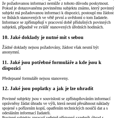
že požadovanou informaci nemůže z tohoto důvodu poskytnout.
Pokud je dotazovanému povinnému subjektu známo, který povinný
subjekt má požadovanou informaci k dispozici, postoupí mu žádost
ve lhůtách stanovených ve větě první a uvědomí o tom žadatele.
Informace se zpřístupňují v pracovní době příslušných povinných
subjektů, případně ve zvlášť stanovených úředních hodinách.
10. Jaké doklady je nutné mít s sebou
Žádné doklady nejsou požadovány, žádost však nesmí být
anonymní.
11. Jaké jsou potřebné formuláře a kde jsou k
dispozici
Předepsané formuláře nejsou stanoveny.
12. Jaké jsou poplatky a jak je lze uhradit
Povinné subjekty jsou v souvislosti se zpřístupňováním informací
oprávněny žádat úhradu ve výši, která nesmí přesáhnout náklady
spojené s pořízením kopií, opatřením technických nosičů dat a s
odesláním informací žadateli.
Povinné subjekty zpracují veřejně přístupný sazebník úhrad s