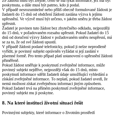
Ze žádosti musí být zřejmé, čeho se má týkat informace, jež má být
poskytnuta, a dále musí být patrno, kdo ji podal.
V případě nesrozumitelné nebo příliš obecně formulované žádosti je
žadateli do 15 dnů od obdržení žádosti zaslána výzva k jejímu
upřesnění. Ve výzvě musí být určeno, v jakém směru je třeba žádost
upřesnit.
Žadatel je povinen tuto žádost bez zbytečného odkladu, nejpozději
do 15 dnů, v požadovaném rozsahu upřesnit. Pokud žadatel do 15
dnů od doručení výzvy žádost v požadovaném směru neupřesní, má
se za to, že od své žádosti upustil.
V případě žádosti podané telefonicky, pokud ji nelze neprodleně
vyřídit, je povinný subjekt oprávněn vyžádat si její zaslání v
písemné formě. Pro tento případ platí ustanovení o upřesnění žádosti
přiměřeně.
Pokud žádost směřuje k poskytnutí zveřejněné informace, může
povinný subjekt nejdříve, nejpozději však do 15 dnů, místo
poskytnutí informace sdělit žadateli údaje umožňující vyhledání a
získání zveřejněné informace. To neplatí, pokud žadatel uvedl, že
nemá možnost získat zveřejněnou informaci jiným způsobem.
Pokud žadatel trvá na přímém poskytnutí zveřejněné informace,
povinný subjekt mu ji poskytne.
8. Na které instituci životní situaci řešit
Povinnými subjekty, které informace o životním prostředí