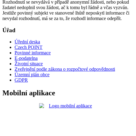
Rozhodnutí se nevydává v případě anonymní žádosti, nebo pokud
žadatel nedoplnil svou žádost, ač k tomu byl řádně a včas vyzván.
Jestliže povinný subjekt ve stanovené lhůtě neposkytl informace či
nevydal rozhodnutí, má se za to, že rozhodl informace odepřít.
Úřad
Úřední deska
Czech POINT
Povinné informace
E-podatelna
Životní situace
Zveřejnění podle zákona o rozpočtové odpovědnosti
Územní plán obce
GDPR
Mobilní aplikace