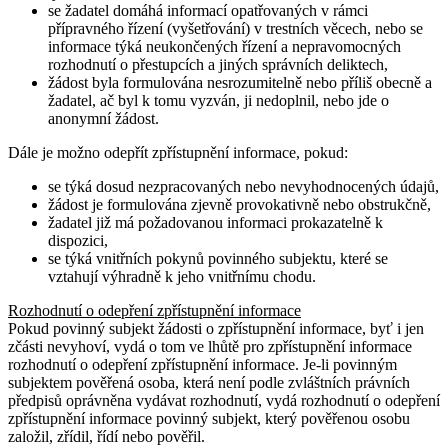
se žadatel domáhá informací opatřovaných v rámci
přípravného řízení (vyšetřování) v trestních věcech, nebo se
informace týká neukončených řízení a nepravomocných
rozhodnutí o přestupcích a jiných správních deliktech,
žádost byla formulována nesrozumitelně nebo příliš obecně a
žadatel, ač byl k tomu vyzván, ji nedoplnil, nebo jde o
anonymní žádost.
Dále je možno odepřít zpřístupnění informace, pokud:
se týká dosud nezpracovaných nebo nevyhodnocených údajů,
žádost je formulována zjevně provokativně nebo obstrukčně,
žadatel již má požadovanou informaci prokazatelně k
dispozici,
se týká vnitřních pokynů povinného subjektu, které se
vztahují výhradně k jeho vnitřnímu chodu.
Rozhodnutí o odepření zpřístupnění informace
Pokud povinný subjekt žádosti o zpřístupnění informace, byť i jen
zčásti nevyhoví, vydá o tom ve lhůtě pro zpřístupnění informace
rozhodnutí o odepření zpřístupnění informace. Je-li povinným
subjektem pověřená osoba, která není podle zvláštních právních
předpisů oprávněna vydávat rozhodnutí, vydá rozhodnutí o odepření
zpřístupnění informace povinný subjekt, který pověřenou osobu
založil, zřídil, řídí nebo pověřil.