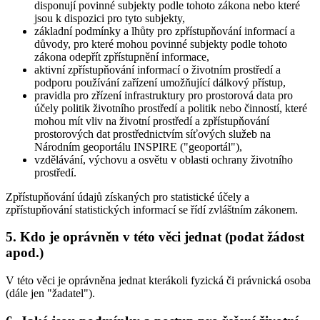
disponují povinné subjekty podle tohoto zákona nebo které
jsou k dispozici pro tyto subjekty,
základní podmínky a lhůty pro zpřístupňování informací a
důvody, pro které mohou povinné subjekty podle tohoto
zákona odepřít zpřístupnění informace,
aktivní zpřístupňování informací o životním prostředí a
podporu používání zařízení umožňující dálkový přístup,
pravidla pro zřízení infrastruktury pro prostorová data pro
účely politik životního prostředí a politik nebo činností, které
mohou mít vliv na životní prostředí a zpřístupňování
prostorových dat prostřednictvím síťových služeb na
Národním geoportálu INSPIRE ("geoportál"),
vzdělávání, výchovu a osvětu v oblasti ochrany životního
prostředí.
Zpřístupňování údajů získaných pro statistické účely a
zpřístupňování statistických informací se řídí zvláštním zákonem.
5. Kdo je oprávněn v této věci jednat (podat žádost
apod.)
V této věci je oprávněna jednat kterákoli fyzická či právnická osoba
(dále jen "žadatel").