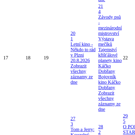
21
4
Závody psů
-
mezinárodní
20
mistrovství
1
Výstava
Letní kino -
mečíků
Někdo to rád
Tajemství
v Plzni
křišťálové
17
18
19
22
20.8.2026
planety kino
Zobrazit
Káčko
všechny
Dobřany
záznamy ze
Bojovník
dne
kino Káčko
Dobřany
Zobrazit
všechny
záznamy ze
dne
29
27
5
3
28
O P
Tom a Jerry:
2
STA
Kouzelný