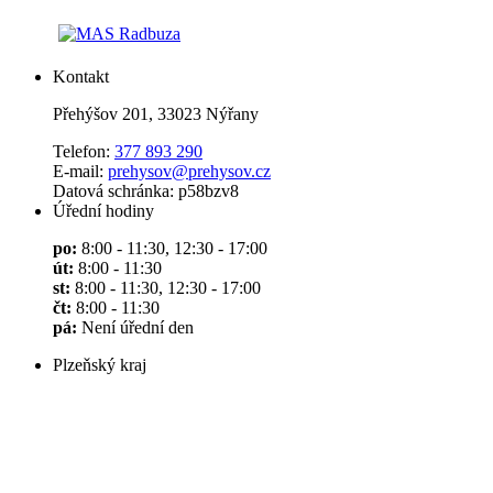
Kontakt
Přehýšov 201, 33023 Nýřany
Telefon:
377 893 290
E-mail:
prehysov@prehysov.cz
Datová schránka: p58bzv8
Úřední hodiny
po:
8:00 - 11:30, 12:30 - 17:00
út:
8:00 - 11:30
st:
8:00 - 11:30, 12:30 - 17:00
čt:
8:00 - 11:30
pá:
Není úřední den
Plzeňský kraj