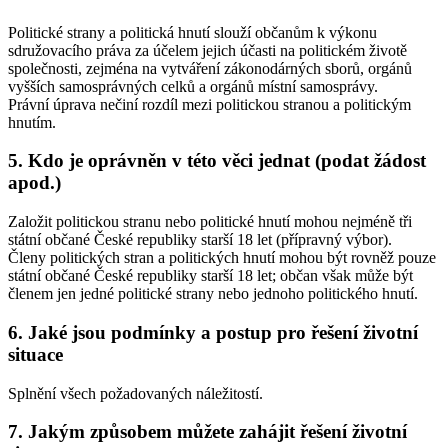
Politické strany a politická hnutí slouží občanům k výkonu
sdružovacího práva za účelem jejich účasti na politickém životě
společnosti, zejména na vytváření zákonodárných sborů, orgánů
vyšších samosprávných celků a orgánů místní samosprávy.
Právní úprava nečiní rozdíl mezi politickou stranou a politickým
hnutím.
5. Kdo je oprávněn v této věci jednat (podat žádost
apod.)
Založit politickou stranu nebo politické hnutí mohou nejméně tři
státní občané České republiky starší 18 let (přípravný výbor).
Členy politických stran a politických hnutí mohou být rovněž pouze
státní občané České republiky starší 18 let; občan však může být
členem jen jedné politické strany nebo jednoho politického hnutí.
6. Jaké jsou podmínky a postup pro řešení životní
situace
Splnění všech požadovaných náležitostí.
7. Jakým způsobem můžete zahájit řešení životní