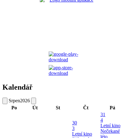
Kalendář
Srpen
2026
Po
Út
St
Čt
Pá
31
4
30
Letní kino
3
Nečekané
Letní kino
léto