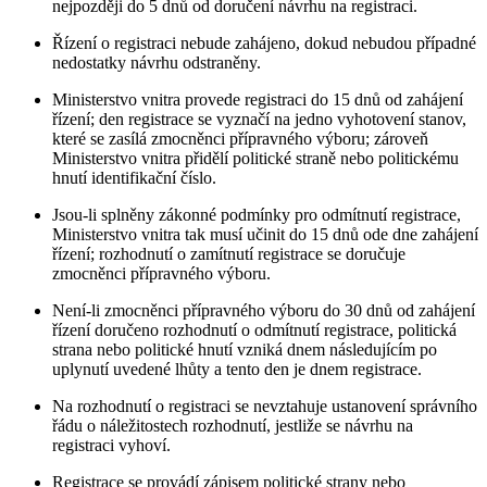
nejpozději do 5 dnů od doručení návrhu na registraci.
Řízení o registraci nebude zahájeno, dokud nebudou případné
nedostatky návrhu odstraněny.
Ministerstvo vnitra provede registraci do 15 dnů od zahájení
řízení; den registrace se vyznačí na jedno vyhotovení stanov,
které se zasílá zmocněnci přípravného výboru; zároveň
Ministerstvo vnitra přidělí politické straně nebo politickému
hnutí identifikační číslo.
Jsou-li splněny zákonné podmínky pro odmítnutí registrace,
Ministerstvo vnitra tak musí učinit do 15 dnů ode dne zahájení
řízení; rozhodnutí o zamítnutí registrace se doručuje
zmocněnci přípravného výboru.
Není-li zmocněnci přípravného výboru do 30 dnů od zahájení
řízení doručeno rozhodnutí o odmítnutí registrace, politická
strana nebo politické hnutí vzniká dnem následujícím po
uplynutí uvedené lhůty a tento den je dnem registrace.
Na rozhodnutí o registraci se nevztahuje ustanovení správního
řádu o náležitostech rozhodnutí, jestliže se návrhu na
registraci vyhoví.
Registrace se provádí zápisem politické strany nebo