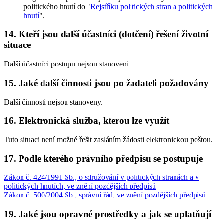
politického hnutí do "
Rejstříku politických stran a politických
hnutí
".
14. Kteří jsou další účastníci (dotčení) řešení životní
situace
Další účastníci postupu nejsou stanoveni.
15. Jaké další činnosti jsou po žadateli požadovány
Další činnosti nejsou stanoveny.
16. Elektronická služba, kterou lze využít
Tuto situaci není možné řešit zasláním žádosti elektronickou poštou.
17. Podle kterého právního předpisu se postupuje
Zákon č. 424/1991 Sb., o sdružování v politických stranách a v
politických hnutích, ve znění pozdějších předpisů
Zákon č. 500/2004 Sb., správní řád, ve znění pozdějších předpisů
19. Jaké jsou opravné prostředky a jak se uplatňují