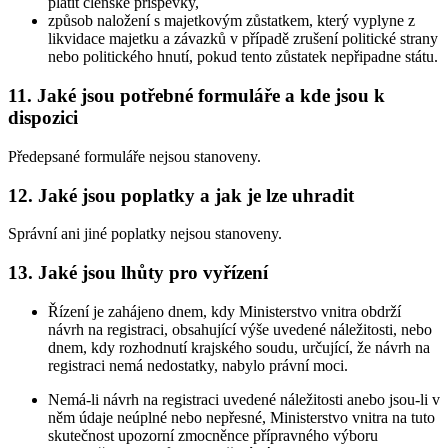
platit členské příspěvky,
způsob naložení s majetkovým zůstatkem, který vyplyne z
likvidace majetku a závazků v případě zrušení politické strany
nebo politického hnutí, pokud tento zůstatek nepřipadne státu.
11. Jaké jsou potřebné formuláře a kde jsou k
dispozici
Předepsané formuláře nejsou stanoveny.
12. Jaké jsou poplatky a jak je lze uhradit
Správní ani jiné poplatky nejsou stanoveny.
13. Jaké jsou lhůty pro vyřízení
Řízení je zahájeno dnem, kdy Ministerstvo vnitra obdrží
návrh na registraci, obsahující výše uvedené náležitosti, nebo
dnem, kdy rozhodnutí krajského soudu, určující, že návrh na
registraci nemá nedostatky, nabylo právní moci.
Nemá-li návrh na registraci uvedené náležitosti anebo jsou-li v
něm údaje neúplné nebo nepřesné, Ministerstvo vnitra na tuto
skutečnost upozorní zmocněnce přípravného výboru