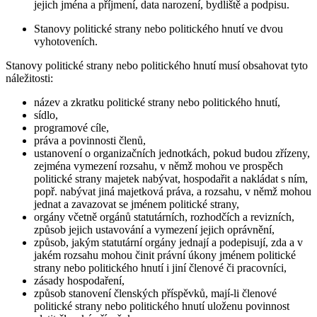
jejich jména a příjmení, data narození, bydliště a podpisu.
Stanovy politické strany nebo politického hnutí ve dvou
vyhotoveních.
Stanovy
politické strany nebo politického hnutí musí obsahovat tyto
náležitosti:
název a zkratku politické strany nebo politického hnutí,
sídlo,
programové cíle,
práva a povinnosti členů,
ustanovení o organizačních jednotkách, pokud budou zřízeny,
zejména vymezení rozsahu, v němž mohou ve prospěch
politické strany majetek nabývat, hospodařit a nakládat s ním,
popř. nabývat jiná majetková práva, a rozsahu, v němž mohou
jednat a zavazovat se jménem politické strany,
orgány včetně orgánů statutárních, rozhodčích a revizních,
způsob jejich ustavování a vymezení jejich oprávnění,
způsob, jakým statutární orgány jednají a podepisují, zda a v
jakém rozsahu mohou činit právní úkony jménem politické
strany nebo politického hnutí i jiní členové či pracovníci,
zásady hospodaření,
způsob stanovení členských příspěvků, mají-li členové
politické strany nebo politického hnutí uloženu povinnost