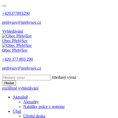
+420377893290
prehysov@prehysov.cz
Vyhledávání
Obec
Přehýšov
Obec
Přehýšov
+420 377 893 290
prehysov@prehysov.cz
Hledaný výraz
Hledat
rozšířené vyhledávání
Aktuálně
Aktuality
Nabídky práce v regionu
Úřad
Úřední deska