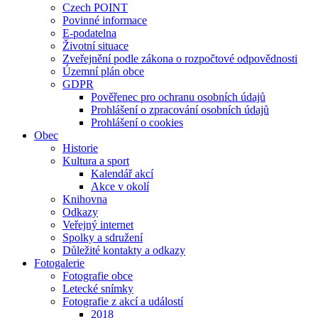
Czech POINT
Povinné informace
E-podatelna
Životní situace
Zveřejnění podle zákona o rozpočtové odpovědnosti
Územní plán obce
GDPR
Pověřenec pro ochranu osobních údajů
Prohlášení o zpracování osobních údajů
Prohlášení o cookies
Obec
Historie
Kultura a sport
Kalendář akcí
Akce v okolí
Knihovna
Odkazy
Veřejný internet
Spolky a sdružení
Důležité kontakty a odkazy
Fotogalerie
Fotografie obce
Letecké snímky
Fotografie z akcí a událostí
2018