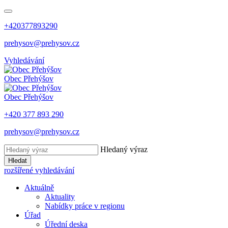
+420377893290
prehysov@prehysov.cz
Vyhledávání
Obec
Přehýšov
Obec
Přehýšov
+420 377 893 290
prehysov@prehysov.cz
Hledaný výraz
Hledat
rozšířené vyhledávání
Aktuálně
Aktuality
Nabídky práce v regionu
Úřad
Úřední deska