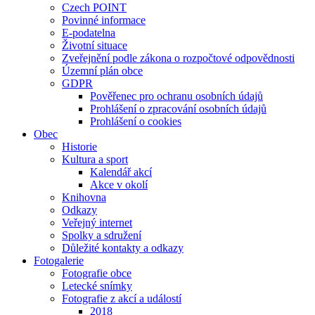
Czech POINT
Povinné informace
E-podatelna
Životní situace
Zveřejnění podle zákona o rozpočtové odpovědnosti
Územní plán obce
GDPR
Pověřenec pro ochranu osobních údajů
Prohlášení o zpracování osobních údajů
Prohlášení o cookies
Obec
Historie
Kultura a sport
Kalendář akcí
Akce v okolí
Knihovna
Odkazy
Veřejný internet
Spolky a sdružení
Důležité kontakty a odkazy
Fotogalerie
Fotografie obce
Letecké snímky
Fotografie z akcí a událostí
2018