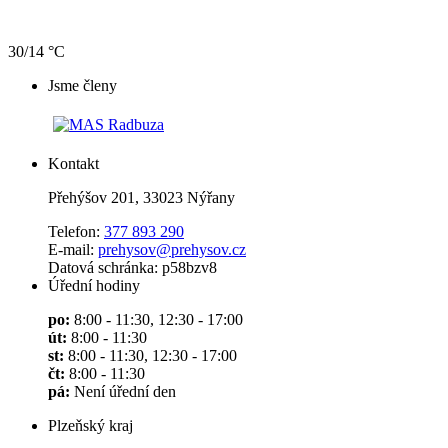
30/14 °C
Jsme členy
Kontakt
Přehýšov 201, 33023 Nýřany
Telefon:
377 893 290
E-mail:
prehysov@prehysov.cz
Datová schránka: p58bzv8
Úřední hodiny
po:
8:00 - 11:30, 12:30 - 17:00
út:
8:00 - 11:30
st:
8:00 - 11:30, 12:30 - 17:00
čt:
8:00 - 11:30
pá:
Není úřední den
Plzeňský kraj