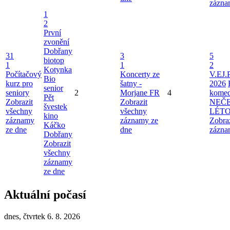
zázna
1
2
První
zvonění
Dobřany
31
3
5
biotop
1
1
2
Kotynka
Počítačový
Koncerty ze
V.EJ.
Bio
kurz pro
šatny -
2026
senior
seniory
2
Morjane FR
4
komed
Pět
Zobrazit
Zobrazit
NEČ
švestek
všechny
všechny
LÉT
kino
záznamy
záznamy ze
Zobra
Káčko
ze dne
dne
zázna
Dobřany
Zobrazit
všechny
záznamy
ze dne
Aktuální počasí
dnes, čtvrtek 6. 8. 2026