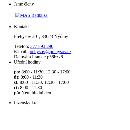
Jsme členy
Kontakt
Přehýšov 201, 33023 Nýřany
Telefon:
377 893 290
E-mail:
prehysov@prehysov.cz
Datová schránka: p58bzv8
Úřední hodiny
po:
8:00 - 11:30, 12:30 - 17:00
út:
8:00 - 11:30
st:
8:00 - 11:30, 12:30 - 17:00
čt:
8:00 - 11:30
pá:
Není úřední den
Plzeňský kraj