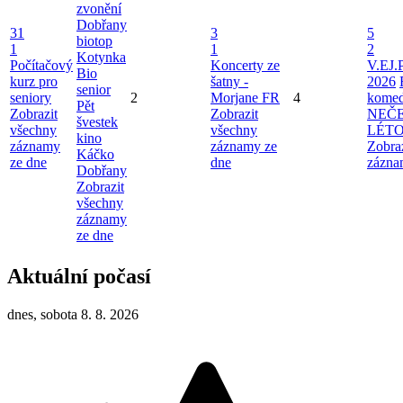
zvonění
Dobřany
31
3
5
biotop
1
1
2
Kotynka
Počítačový
Koncerty ze
V.EJ.
Bio
kurz pro
šatny -
2026
senior
seniory
2
Morjane FR
4
komed
Pět
Zobrazit
Zobrazit
NEČ
švestek
všechny
všechny
LÉT
kino
záznamy
záznamy ze
Zobra
Káčko
ze dne
dne
zázna
Dobřany
Zobrazit
všechny
záznamy
ze dne
Aktuální počasí
dnes, sobota 8. 8. 2026