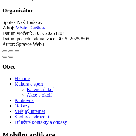
Organizátor
Spolek Náš Touškov
Zdroj:
Město Touškov
Datum vložení:
30. 5. 2025 8:04
Datum poslední aktualizace:
30. 5. 2025 8:05
Autor:
Správce Webu
Obec
Historie
Kultura a sport
Kalendář akcí
Akce v okolí
Knihovna
Odkazy
Veřejný internet
Spolky a sdružení
Důležité kontakty a odkazy
Mobilní aplikace