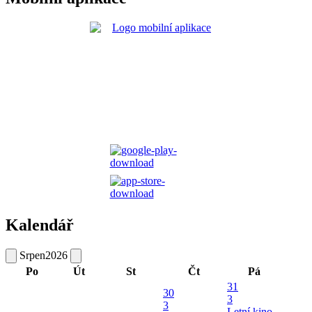
Kalendář
Srpen
2026
Po
Út
St
Čt
Pá
31
30
3
3
Letní kino