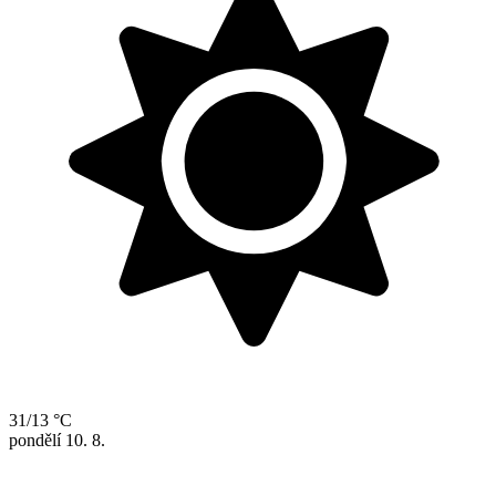
31/13 °C
pondělí
10. 8.