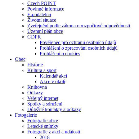
Czech POINT
Povinné informace
E-podatelna
Životní situace
Zveřejnění podle zákona o rozpočtové odpovědnosti
Územní plán obce
GDPR
Pověřenec pro ochranu osobních údajů
Prohlášení o zpracování osobních údajů
Prohlášení o cookies
Obec
Historie
Kultura a sport
Kalendář akcí
Akce v okolí
Knihovna
Odkazy
Veřejný internet
Spolky a sdružení
Důležité kontakty a odkazy
Fotogalerie
Fotografie obce
Letecké snímky
Fotografie z akcí a událostí
2018