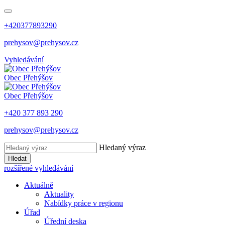
+420377893290
prehysov@prehysov.cz
Vyhledávání
Obec
Přehýšov
Obec
Přehýšov
+420 377 893 290
prehysov@prehysov.cz
Hledaný výraz
Hledat
rozšířené vyhledávání
Aktuálně
Aktuality
Nabídky práce v regionu
Úřad
Úřední deska