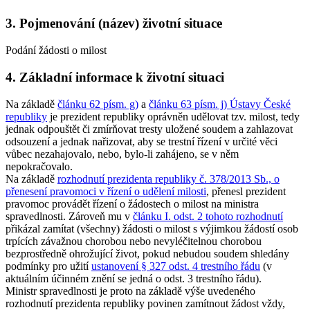
3. Pojmenování (název) životní situace
Podání žádosti o milost
4. Základní informace k životní situaci
Na základě
článku 62 písm. g)
a
článku 63 písm. j) Ústavy České
republiky
je prezident republiky oprávněn udělovat tzv. milost, tedy
jednak odpouštět či zmírňovat tresty uložené soudem a zahlazovat
odsouzení a jednak nařizovat, aby se trestní řízení v určité věci
vůbec nezahajovalo, nebo, bylo-li zahájeno, se v něm
nepokračovalo.
Na základě
rozhodnutí prezidenta republiky č. 378/2013 Sb., o
přenesení pravomoci v řízení o udělení milosti
, přenesl prezident
pravomoc provádět řízení o žádostech o milost na ministra
spravedlnosti. Zároveň mu v
článku I. odst. 2 tohoto rozhodnutí
přikázal zamítat (všechny) žádosti o milost s výjimkou žádostí osob
trpících závažnou chorobou nebo nevyléčitelnou chorobou
bezprostředně ohrožující život, pokud nebudou soudem shledány
podmínky pro užití
ustanovení § 327 odst. 4 trestního řádu
(v
aktuálním účinném znění se jedná o odst. 3 trestního řádu).
Ministr spravedlnosti je proto na základě výše uvedeného
rozhodnutí prezidenta republiky povinen zamítnout žádost vždy,