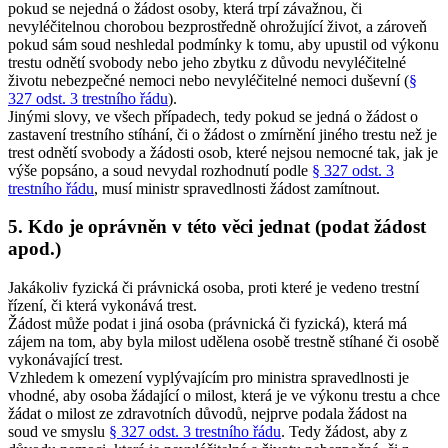
pokud se nejedná o žádost osoby, která trpí závažnou, či
nevyléčitelnou chorobou bezprostředně ohrožující život, a zároveň
pokud sám soud neshledal podmínky k tomu, aby upustil od výkonu
trestu odnětí svobody nebo jeho zbytku z důvodu nevyléčitelné
životu nebezpečné nemoci nebo nevyléčitelné nemoci duševní (
§
327 odst. 3 trestního řádu
).
Jinými slovy, ve všech případech, tedy pokud se jedná o žádost o
zastavení trestního stíhání, či o žádost o zmírnění jiného trestu než je
trest odnětí svobody a žádosti osob, které nejsou nemocné tak, jak je
výše popsáno, a soud nevydal rozhodnutí podle
§ 327 odst. 3
trestního řádu
, musí ministr spravedlnosti žádost zamítnout.
5. Kdo je oprávněn v této věci jednat (podat žádost
apod.)
Jakákoliv fyzická či právnická osoba, proti které je vedeno trestní
řízení, či která vykonává trest.
Žádost může podat i jiná osoba (právnická či fyzická), která má
zájem na tom, aby byla milost udělena osobě trestně stíhané či osobě
vykonávající trest.
Vzhledem k omezení vyplývajícím pro ministra spravedlnosti je
vhodné, aby osoba žádající o milost, která je ve výkonu trestu a chce
žádat o milost ze zdravotních důvodů, nejprve podala žádost na
soud ve smyslu
§ 327 odst. 3 trestního řádu
. Tedy žádost, aby z