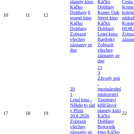
planety kino
Káčko
Cesta
Káčko
Dobřany
Komed
Dobřany
6
Konec Oak
kolej
10
11
12
gramů kino
Street kino
nádra
Káčko
Káčko
Kome
Dobřany
Dobřany
HOR
Zobrazit
Letní kino:
Zobra
všechny
Bardotky
zázna
záznamy ze
Zobrazit
dne
všechny
záznamy ze
dne
21
3
Závody psů
-
20
mezinárodní
1
mistrovství
Letní kino -
Tajemství
Někdo to rád
křišťálové
v Plzni
planety kino
17
18
19
22
20.8.2026
Káčko
Zobrazit
Dobřany
všechny
Bojovník
záznamy ze
kino Káčko