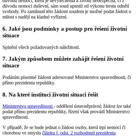
důvodu nemoci, která je nevyléčitelná a životu nebezpečná, či z
důvodu nemoci duševní, sám soud upustil od výkonu trestu odnětí
svobody. Po zamítnutí této žádosti soudem je možné podat žádost o
milost s nadějí na kladné vyřízení.
6. Jaké jsou podmínky a postup pro řešení životní
situace
Splnění všech požadovaných náležitostí.
7. Jakým způsobem můžete zahájit řešení životní
situace
Podáním písemné žádosti adresované Ministerstvu spravedlnosti, či
přímo prezidentu republiky.
8. Na které instituci životní situaci řešit
Ministerstvo spravedlnosti
- oddělení ústavněprávní; žádost lze také
podat přímo prezidentu republiky, řízení však provádí Ministerstvo
spravedlnosti.
V případě, že se bude jednat o žádost osoby, která trpí nemocí či
chorobou ve smyslu
článku I. odst. 2 rozhodnutí prezidenta