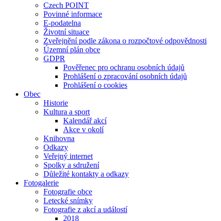
Czech POINT
Povinné informace
E-podatelna
Životní situace
Zveřejnění podle zákona o rozpočtové odpovědnosti
Územní plán obce
GDPR
Pověřenec pro ochranu osobních údajů
Prohlášení o zpracování osobních údajů
Prohlášení o cookies
Obec
Historie
Kultura a sport
Kalendář akcí
Akce v okolí
Knihovna
Odkazy
Veřejný internet
Spolky a sdružení
Důležité kontakty a odkazy
Fotogalerie
Fotografie obce
Letecké snímky
Fotografie z akcí a událostí
2018