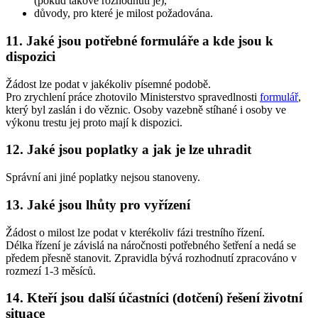
(pokud takové rozhodnutí je),
důvody, pro které je milost požadována.
11. Jaké jsou potřebné formuláře a kde jsou k
dispozici
Žádost lze podat v jakékoliv písemné podobě.
Pro zrychlení práce zhotovilo Ministerstvo spravedlnosti
formulář
,
který byl zaslán i do věznic. Osoby vazebně stíhané i osoby ve
výkonu trestu jej proto mají k dispozici.
12. Jaké jsou poplatky a jak je lze uhradit
Správní ani jiné poplatky nejsou stanoveny.
13. Jaké jsou lhůty pro vyřízení
Žádost o milost lze podat v kterékoliv fázi trestního řízení.
Délka řízení je závislá na náročnosti potřebného šetření a nedá se
předem přesně stanovit. Zpravidla bývá rozhodnutí zpracováno v
rozmezí 1-3 měsíců.
14. Kteří jsou další účastníci (dotčení) řešení životní
situace