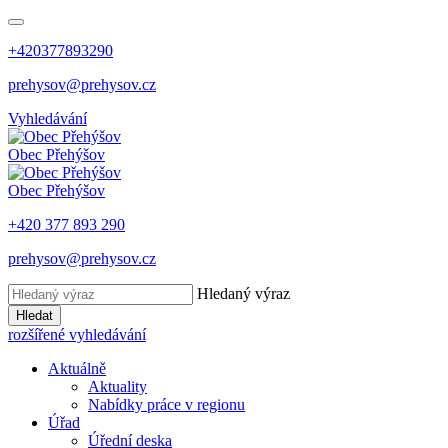
+420377893290
prehysov@prehysov.cz
Vyhledávání
Obec
Přehýšov
Obec
Přehýšov
+420 377 893 290
prehysov@prehysov.cz
Hledaný výraz
Hledat
rozšířené vyhledávání
Aktuálně
Aktuality
Nabídky práce v regionu
Úřad
Úřední deska