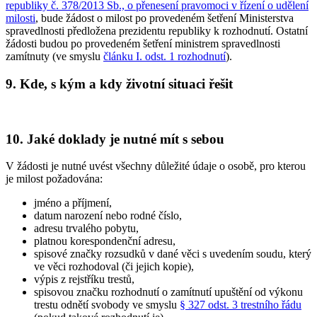
republiky č. 378/2013 Sb., o přenesení pravomoci v řízení o udělení
milosti
, bude žádost o milost po provedeném šetření Ministerstva
spravedlnosti předložena prezidentu republiky k rozhodnutí. Ostatní
žádosti budou po provedeném šetření ministrem spravedlnosti
zamítnuty (ve smyslu
článku I. odst. 1 rozhodnutí
).
9. Kde, s kým a kdy životní situaci řešit
10. Jaké doklady je nutné mít s sebou
V žádosti je nutné uvést všechny důležité údaje o osobě, pro kterou
je milost požadována:
jméno a příjmení,
datum narození nebo rodné číslo,
adresu trvalého pobytu,
platnou korespondenční adresu,
spisové značky rozsudků v dané věci s uvedením soudu, který
ve věci rozhodoval (či jejich kopie),
výpis z rejstříku trestů,
spisovou značku rozhodnutí o zamítnutí upuštění od výkonu
trestu odnětí svobody ve smyslu
§ 327 odst. 3 trestního řádu