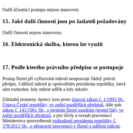
Další účastníci postupu nejsou stanoveni.
15. Jaké další činnosti jsou po žadateli požadovány
Další činnosti nejsou stanoveny.
16. Elektronická služba, kterou lze využít
17. Podle kterého právního předpisu se postupuje
Postup řízení při vyřizování milostí neupravuje žádný právní
předpis. Udělení milostí je oprávněním prezidenta republiky, který
sám rozhodne, kdy milost udělit a kdy nikoliv.
Základní prameny úpravy jsou proto
ústavní zákon č. 1/1993 Sb.,
Ústava České republiky, ve znění pozdějších předpisů
, dále pak
zákon č. 141/1961 Sb., o trestním řízení soudním (trestní řád), ve
znění pozdějších předpisů
, a pro účely a rozsah pravomocí
Ministerstva spravedlnosti
rozhodnutí prezidenta republiky č.
378/2013 Sb., o přenesení pravomoci v řízení o udělení milosti
.