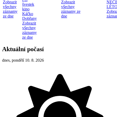
Zobrazit
Zobrazit
NEČ
švestek
všechny
všechny
LÉT
kino
záznamy
záznamy ze
Zobra
Káčko
ze dne
dne
zázna
Dobřany
Zobrazit
všechny
záznamy
ze dne
Aktuální počasí
dnes, pondělí 10. 8. 2026