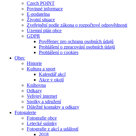
Czech POINT
Povinné informace
E-podatelna
Životní situace
Zveřejnění podle zákona o rozpočtové odpovědnosti
Územní plán obce
GDPR
Pověřenec pro ochranu osobních údajů
Prohlášení o zpracování osobních údajů
Prohlášení o cookies
Obec
Historie
Kultura a sport
Kalendář akcí
Akce v okolí
Knihovna
Odkazy
Veřejný internet
Spolky a sdružení
Důležité kontakty a odkazy
Fotogalerie
Fotografie obce
Letecké snímky
Fotografie z akcí a událostí
2018