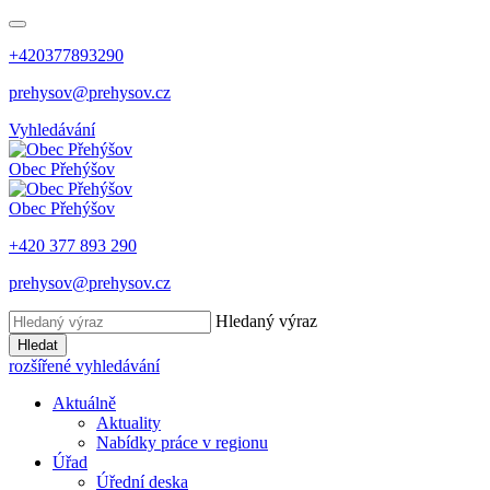
+420377893290
prehysov@prehysov.cz
Vyhledávání
Obec
Přehýšov
Obec
Přehýšov
+420 377 893 290
prehysov@prehysov.cz
Hledaný výraz
Hledat
rozšířené vyhledávání
Aktuálně
Aktuality
Nabídky práce v regionu
Úřad
Úřední deska