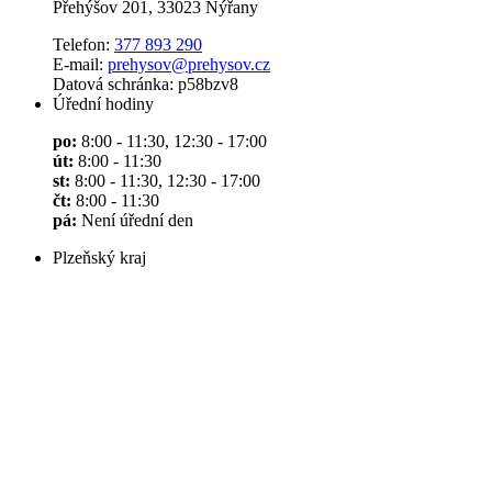
Přehýšov 201, 33023 Nýřany
Telefon:
377 893 290
E-mail:
prehysov@prehysov.cz
Datová schránka: p58bzv8
Úřední hodiny
po:
8:00 - 11:30, 12:30 - 17:00
út:
8:00 - 11:30
st:
8:00 - 11:30, 12:30 - 17:00
čt:
8:00 - 11:30
pá:
Není úřední den
Plzeňský kraj