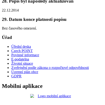
28. Popis byl naposledy aktualizován
22.12.2014
29. Datum konce platnosti popisu
Bez časového omezení.
Úřad
Úřední deska
Czech POINT
Povinné informace
E-podatelna
Životní situace
Zveřejnění podle zákona o rozpočtové odpovědnosti
Územní plán obce
GDPR
Mobilní aplikace