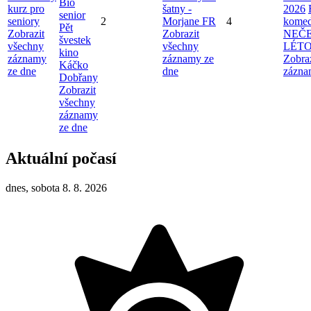
Bio
kurz pro
šatny -
2026
senior
seniory
2
Morjane FR
4
komed
Pět
Zobrazit
Zobrazit
NEČ
švestek
všechny
všechny
LÉT
kino
záznamy
záznamy ze
Zobra
Káčko
ze dne
dne
zázna
Dobřany
Zobrazit
všechny
záznamy
ze dne
Aktuální počasí
dnes, sobota 8. 8. 2026