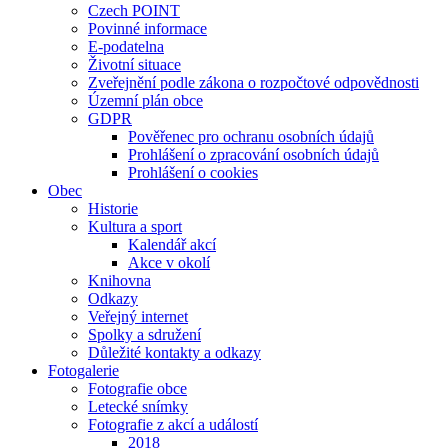
Czech POINT
Povinné informace
E-podatelna
Životní situace
Zveřejnění podle zákona o rozpočtové odpovědnosti
Územní plán obce
GDPR
Pověřenec pro ochranu osobních údajů
Prohlášení o zpracování osobních údajů
Prohlášení o cookies
Obec
Historie
Kultura a sport
Kalendář akcí
Akce v okolí
Knihovna
Odkazy
Veřejný internet
Spolky a sdružení
Důležité kontakty a odkazy
Fotogalerie
Fotografie obce
Letecké snímky
Fotografie z akcí a událostí
2018