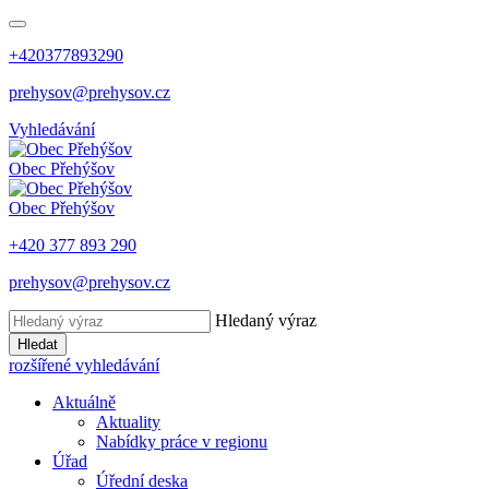
+420377893290
prehysov@prehysov.cz
Vyhledávání
Obec
Přehýšov
Obec
Přehýšov
+420 377 893 290
prehysov@prehysov.cz
Hledaný výraz
Hledat
rozšířené vyhledávání
Aktuálně
Aktuality
Nabídky práce v regionu
Úřad
Úřední deska