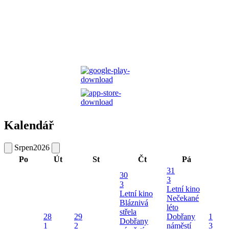
Kalendář
Srpen
2026
Po
Út
St
Čt
Pá
31
30
3
3
Letní kino
Letní kino
Nečekané
Bláznivá
léto
střela
28
29
Dobřany
1
Dobřany
1
2
náměstí
3