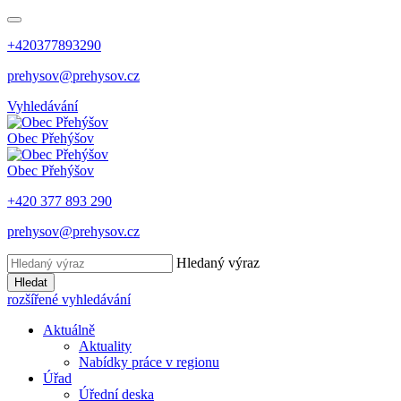
+420377893290
prehysov@prehysov.cz
Vyhledávání
Obec
Přehýšov
Obec
Přehýšov
+420 377 893 290
prehysov@prehysov.cz
Hledaný výraz
Hledat
rozšířené vyhledávání
Aktuálně
Aktuality
Nabídky práce v regionu
Úřad
Úřední deska