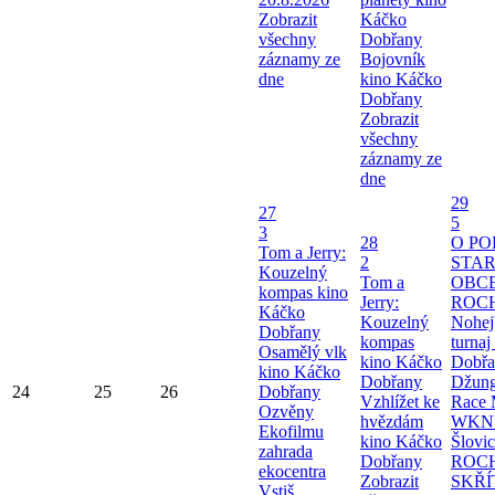
Zobrazit
Káčko
všechny
Dobřany
záznamy ze
Bojovník
dne
kino Káčko
Dobřany
Zobrazit
všechny
záznamy ze
dne
29
27
5
3
28
O P
Tom a Jerry:
2
STA
Kouzelný
Tom a
OBC
kompas kino
Jerry:
ROC
Káčko
Kouzelný
Nohej
Dobřany
kompas
turnaj 
Osamělý vlk
kino Káčko
Dobřa
kino Káčko
Dobřany
Džung
24
25
26
Dobřany
Vzhlížet ke
Race
Ozvěny
hvězdám
WKND
Ekofilmu
kino Káčko
Šlovi
zahrada
Dobřany
ROC
ekocentra
Zobrazit
SKŘÍ
Vstiš