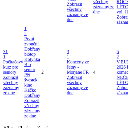
všechny
ROC
Zobrazit
záznamy ze
LÉTO
všechny
dne
vol. 1
záznamy ze
Zobra
dne
zázna
1
2
První
zvonění
Dobřany
31
3
5
biotop
1
1
2
Kotynka
Počítačový
Koncerty ze
V.EJ.
Bio
kurz pro
šatny -
2026
senior
seniory
2
Morjane FR
4
komed
Pět
Zobrazit
Zobrazit
NEČ
švestek
všechny
všechny
LÉT
kino
záznamy
záznamy ze
Zobra
Káčko
ze dne
dne
zázna
Dobřany
Zobrazit
všechny
záznamy
ze dne