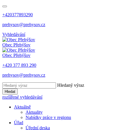
+420377893290
prehysov@prehysov.cz
Vyhledávání
Obec
Přehýšov
Obec
Přehýšov
+420 377 893 290
prehysov@prehysov.cz
Hledaný výraz
Hledat
rozšířené vyhledávání
Aktuálně
Aktuality
Nabídky práce v regionu
Úřad
Úřední deska