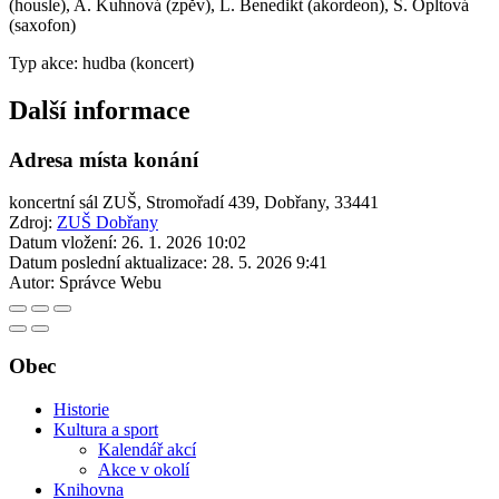
(housle), A. Kuhnová (zpěv), L. Benedikt (akordeon), Š. Opltová
(saxofon)
Typ akce: hudba (koncert)
Další informace
Adresa místa konání
koncertní sál ZUŠ, Stromořadí 439, Dobřany, 33441
Zdroj:
ZUŠ Dobřany
Datum vložení:
26. 1. 2026 10:02
Datum poslední aktualizace:
28. 5. 2026 9:41
Autor:
Správce Webu
Obec
Historie
Kultura a sport
Kalendář akcí
Akce v okolí
Knihovna