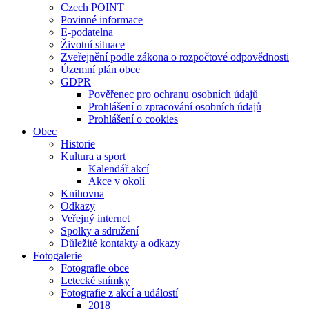
Czech POINT
Povinné informace
E-podatelna
Životní situace
Zveřejnění podle zákona o rozpočtové odpovědnosti
Územní plán obce
GDPR
Pověřenec pro ochranu osobních údajů
Prohlášení o zpracování osobních údajů
Prohlášení o cookies
Obec
Historie
Kultura a sport
Kalendář akcí
Akce v okolí
Knihovna
Odkazy
Veřejný internet
Spolky a sdružení
Důležité kontakty a odkazy
Fotogalerie
Fotografie obce
Letecké snímky
Fotografie z akcí a událostí
2018