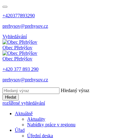
+420377893290
prehysov@prehysov.cz
Vyhledávání
Obec
Přehýšov
Obec
Přehýšov
+420 377 893 290
prehysov@prehysov.cz
Hledaný výraz
Hledat
rozšířené vyhledávání
Aktuálně
Aktuality
Nabídky práce v regionu
Úřad
Úřední deska