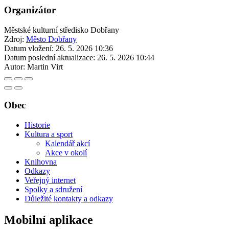
Organizátor
Městské kulturní středisko Dobřany
Zdroj:
Město Dobřany
Datum vložení:
26. 5. 2026 10:36
Datum poslední aktualizace:
26. 5. 2026 10:44
Autor:
Martin Virt
Obec
Historie
Kultura a sport
Kalendář akcí
Akce v okolí
Knihovna
Odkazy
Veřejný internet
Spolky a sdružení
Důležité kontakty a odkazy
Mobilní aplikace