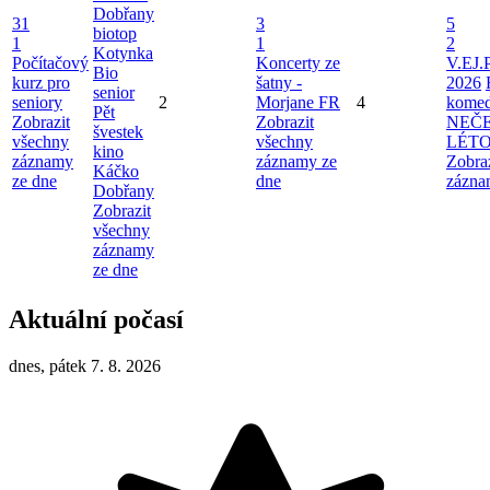
Dobřany
31
3
5
biotop
1
1
2
Kotynka
Počítačový
Koncerty ze
V.EJ.
Bio
kurz pro
šatny -
2026
senior
seniory
2
Morjane FR
4
komed
Pět
Zobrazit
Zobrazit
NEČ
švestek
všechny
všechny
LÉT
kino
záznamy
záznamy ze
Zobra
Káčko
ze dne
dne
zázna
Dobřany
Zobrazit
všechny
záznamy
ze dne
Aktuální počasí
dnes, pátek 7. 8. 2026