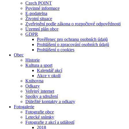
Czech POINT
Povinné informace
E-podatelna
Životní situace
Zveřejnění podle zákona o rozpočtové odpovědnosti
Územní plán obce
GDPR
Pověřenec pro ochranu osobních údajů
Prohlášení o zpracování osobních údajů
Prohlášení o cookies
Obec
Historie
Kultura a sport
Kalendář akcí
Akce v okolí
Knihovna
Odkazy
Veřejný internet
Spolky a sdružení
Důležité kontakty a odkazy
Fotogalerie
Fotografie obce
Letecké snímky
Fotografie z akcí a událostí
2018