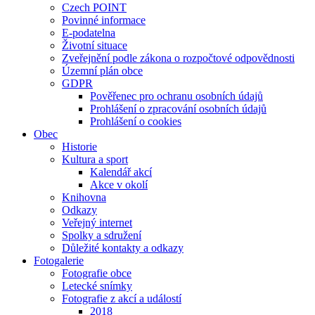
Czech POINT
Povinné informace
E-podatelna
Životní situace
Zveřejnění podle zákona o rozpočtové odpovědnosti
Územní plán obce
GDPR
Pověřenec pro ochranu osobních údajů
Prohlášení o zpracování osobních údajů
Prohlášení o cookies
Obec
Historie
Kultura a sport
Kalendář akcí
Akce v okolí
Knihovna
Odkazy
Veřejný internet
Spolky a sdružení
Důležité kontakty a odkazy
Fotogalerie
Fotografie obce
Letecké snímky
Fotografie z akcí a událostí
2018