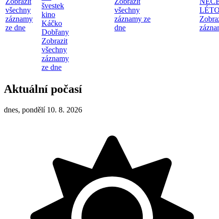
Zobrazit
Zobrazit
NEČ
švestek
všechny
všechny
LÉT
kino
záznamy
záznamy ze
Zobra
Káčko
ze dne
dne
zázna
Dobřany
Zobrazit
všechny
záznamy
ze dne
Aktuální počasí
dnes, pondělí 10. 8. 2026