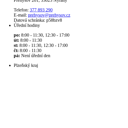
Přehýšov 201, 33023 Nýřany
Telefon:
377 893 290
E-mail:
prehysov@prehysov.cz
Datová schránka: p58bzv8
Úřední hodiny
po:
8:00 - 11:30, 12:30 - 17:00
út:
8:00 - 11:30
st:
8:00 - 11:30, 12:30 - 17:00
čt:
8:00 - 11:30
pá:
Není úřední den
Plzeňský kraj