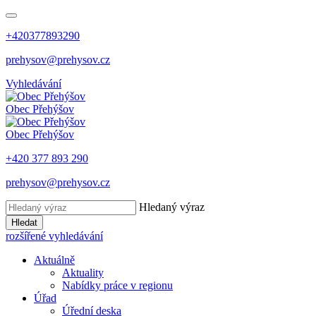
+420377893290
prehysov@prehysov.cz
Vyhledávání
Obec
Přehýšov
Obec
Přehýšov
+420 377 893 290
prehysov@prehysov.cz
Hledaný výraz
Hledat
rozšířené vyhledávání
Aktuálně
Aktuality
Nabídky práce v regionu
Úřad
Úřední deska