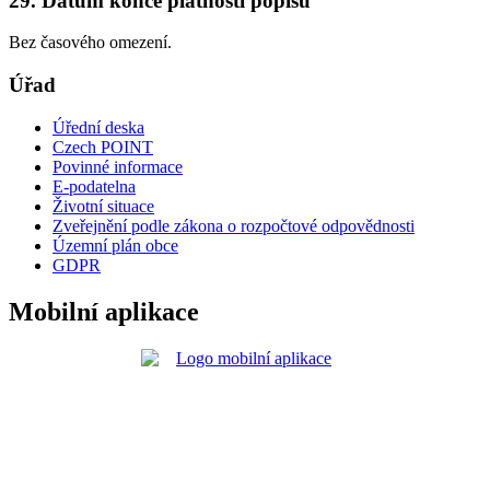
29. Datum konce platnosti popisu
Bez časového omezení.
Úřad
Úřední deska
Czech POINT
Povinné informace
E-podatelna
Životní situace
Zveřejnění podle zákona o rozpočtové odpovědnosti
Územní plán obce
GDPR
Mobilní aplikace