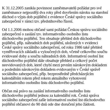
K 31.12.2005 zanikla povinnost zaměstnavatelů požádat pro své
zaměstnance nejpozději dva roky před dovršením nároku na starobní
důchod o výpis dob pojištění z evidence České správy sociálního
zabezpečení v rámci tzv. předstihového řízení.
Od 1.1.2006 mohou občané sami požádat Českou správu sociálního
zabezpečení o zaslání tzv. informativního osobního listu
důchodového pojištění. Ten obsahuje přehled dob důchodového
pojištění, příp. náhradních dob pojištění, uložených v evidenci
České správy sociálního zabezpečení, od roku 1986 také přehled
vyměřovacích základů a vyloučených dob, včetně celkového součtu
evidované doby a součtu náhradních dob. Informativní osobní list
důchodového pojištění dále obsahuje přehled a celkový počet
neevidovaných dob, které chybí mezi prvním nárokovým dokladem
a posledním nárokovým dokladem evidovaným v České správě
sociálního zabezpečení, příp. bezprostředně předcházejícím
kalendářním rokem před rokem aktuálního vyhotovení
informativního osobního listu důchodového pojištění.
Občan má právo na zaslání informativního osobního listu
důchodového pojištění jednou za kalendářní rok. Česká správa
sociálního zabezpečení zašle informativní osobní list důchodového
pojištění občanovi do 90 dnů ode dne doručení jeho žádosti.