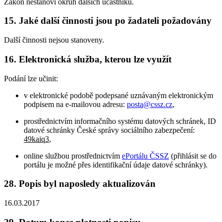
Zákon nestanoví okruh dalších účastníků.
15. Jaké další činnosti jsou po žadateli požadovány
Další činnosti nejsou stanoveny.
16. Elektronická služba, kterou lze využít
Podání lze učinit:
v elektronické podobě podepsané uznávaným elektronickým
podpisem na e-mailovou adresu:
posta@cssz.cz
,
prostřednictvím informačního systému datových schránek, ID
datové schránky České správy sociálního zabezpečení:
49kaiq3
,
online službou prostřednictvím
ePortálu ČSSZ
(přihlásit se do
portálu je možné přes identifikační údaje datové schránky).
28. Popis byl naposledy aktualizován
16.03.2017