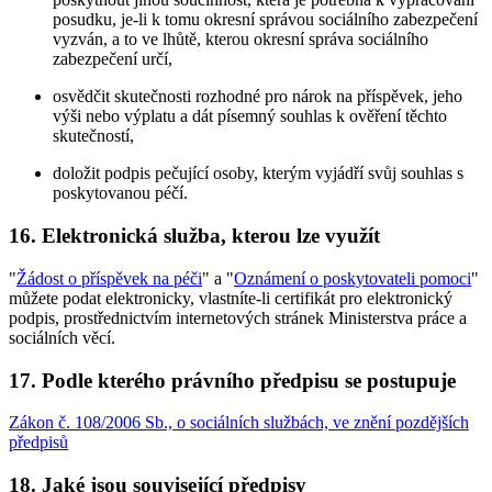
posudku, je-li k tomu okresní správou sociálního zabezpečení
vyzván, a to ve lhůtě, kterou okresní správa sociálního
zabezpečení určí,
osvědčit skutečnosti rozhodné pro nárok na příspěvek, jeho
výši nebo výplatu a dát písemný souhlas k ověření těchto
skutečností,
doložit podpis pečující osoby, kterým vyjádří svůj souhlas s
poskytovanou péčí.
16. Elektronická služba, kterou lze využít
"
Žádost o příspěvek na péči
" a "
Oznámení o poskytovateli pomoci
"
můžete podat elektronicky, vlastníte-li certifikát pro elektronický
podpis, prostřednictvím internetových stránek Ministerstva práce a
sociálních věcí.
17. Podle kterého právního předpisu se postupuje
Zákon č. 108/2006 Sb., o sociálních službách, ve znění pozdějších
předpisů
18. Jaké jsou související předpisy