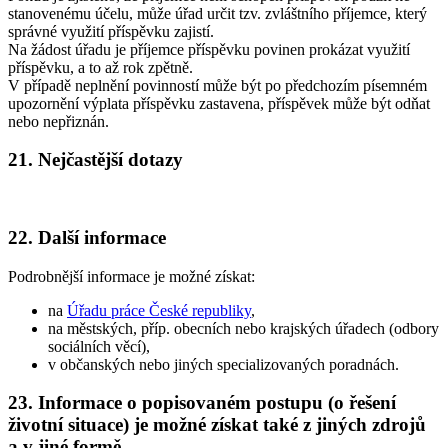
stanovenému účelu, může úřad určit tzv. zvláštního příjemce, který
správné využití příspěvku zajistí.
Na žádost úřadu je příjemce příspěvku povinen prokázat využití
příspěvku, a to až rok zpětně.
V případě neplnění povinností může být po předchozím písemném
upozornění výplata příspěvku zastavena, příspěvek může být odňat
nebo nepřiznán.
21. Nejčastější dotazy
22. Další informace
Podrobnější informace je možné získat:
na
Úřadu práce České republiky
,
na městských, příp. obecních nebo krajských úřadech (odbory
sociálních věcí),
v občanských nebo jiných specializovaných poradnách.
23. Informace o popisovaném postupu (o řešení
životní situace) je možné získat také z jiných zdrojů
a v jiné formě