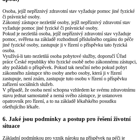
Osoba, jejíž nepříznivý zdravotní stav vyžaduje pomoc jiné fyzické
či právnické osoby.
Zákonný zástupce nezletilé osoby, jejíž nepříznivý zdravotní stav
vyžaduje pomoc jiné fyzické či právnické osoby.
Pokud je nezletilá osoba, jejíž nepříznivý zdravotní stav vyžaduje
pomoc, svěřena na základě rozhodnutí příslušného orgánu do péče
jiné fyzické osoby, zastupuje ji v řízení o příspěvku tato fyzická
osoba.
Využívá-li tato nezletilá osoba pobytové služby, doporučí Úřad
práce České republiky této fyzické osobě nebo zákonnému zástupci,
aby požádali o příspěvek. Pokud tak neučiní nebo pokud pobyt
zákonného zástupce této osoby anebo osoby, která ji v řízení
zastupuje, není znám, zastupuje tuto osobu v řízení o příspěvku
zařízení sociálních služeb.
V případě, že osoba není schopna vzhledem ke svému zdravotnímu
stavu jednat samostatně a nemá svého zástupce, je ustanoven
opatrovník pro řízení, a to na základě lékařského posudku
ošetřujícího lékaře.
6. Jaké jsou podmínky a postup pro řešení životní
situace
Základní podmínkou pro vznik nároku na příspěvek na péči je