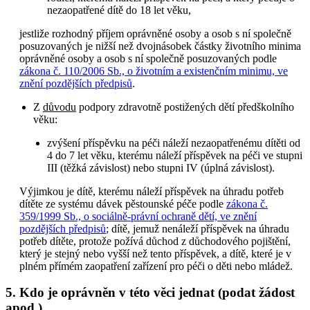
nezaopatřené dítě do 18 let věku,
jestliže rozhodný příjem oprávněné osoby a osob s ní společně
posuzovaných je nižší než dvojnásobek částky životního minima
oprávněné osoby a osob s ní společně posuzovaných podle
zákona č. 110/2006 Sb., o životním a existenčním minimu, ve
znění pozdějších předpisů
.
Z
důvodu
podpory zdravotně postižených dětí předškolního
věku:
zvýšení příspěvku na péči náleží nezaopatřenému dítěti od
4 do 7 let věku, kterému náleží příspěvek na péči ve stupni
III (těžká závislost) nebo stupni IV (úplná závislost).
Výjimkou je dítě, kterému náleží příspěvek na úhradu potřeb
dítěte ze systému dávek pěstounské péče podle
zákona č.
359/1999 Sb., o sociálně-právní ochraně dětí, ve znění
pozdějších předpisů
; dítě, jemuž nenáleží příspěvek na úhradu
potřeb dítěte, protože požívá důchod z důchodového pojištění,
který je stejný nebo vyšší než tento příspěvek, a dítě, které je v
plném přímém zaopatření zařízení pro péči o děti nebo mládež.
5. Kdo je oprávněn v této věci jednat (podat žádost
apod.)