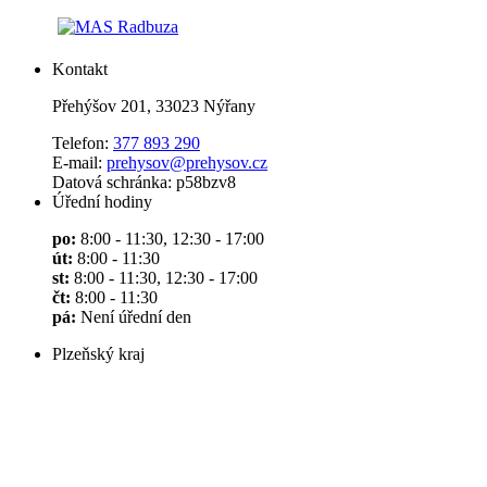
Kontakt
Přehýšov 201, 33023 Nýřany
Telefon:
377 893 290
E-mail:
prehysov@prehysov.cz
Datová schránka: p58bzv8
Úřední hodiny
po:
8:00 - 11:30, 12:30 - 17:00
út:
8:00 - 11:30
st:
8:00 - 11:30, 12:30 - 17:00
čt:
8:00 - 11:30
pá:
Není úřední den
Plzeňský kraj