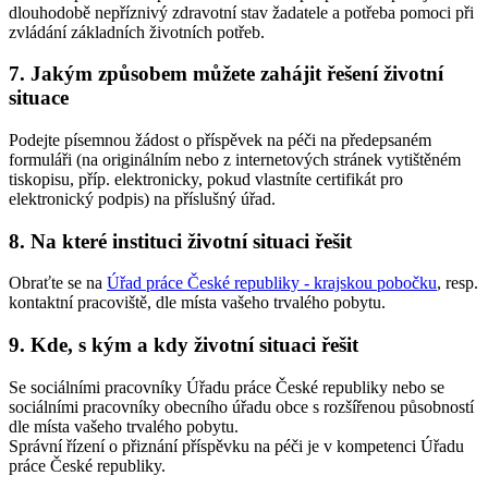
dlouhodobě nepříznivý zdravotní stav žadatele a potřeba pomoci při
zvládání základních životních potřeb.
7. Jakým způsobem můžete zahájit řešení životní
situace
Podejte písemnou žádost o příspěvek na péči na předepsaném
formuláři (na originálním nebo z internetových stránek vytištěném
tiskopisu, příp. elektronicky, pokud vlastníte certifikát pro
elektronický podpis) na příslušný úřad.
8. Na které instituci životní situaci řešit
Obraťte se na
Úřad práce České republiky - krajskou pobočku
, resp.
kontaktní pracoviště, dle místa vašeho trvalého pobytu.
9. Kde, s kým a kdy životní situaci řešit
Se sociálními pracovníky Úřadu práce České republiky nebo se
sociálními pracovníky obecního úřadu obce s rozšířenou působností
dle místa vašeho trvalého pobytu.
Správní řízení o přiznání příspěvku na péči je v kompetenci Úřadu
práce České republiky.