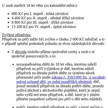
U osob
starších 18 let věku
(za kalendářní měsíc):
880 Kč pro I. stupeň - lehká závislost
4 400 Kč pro II. stupeň - středně těžká závislost
8 800 Kč pro III. stupeň - těžká závislost
13 200 Kč pro IV. stupeň - úplná závislost
Zvýšení příspěvku
:
Příspěvek na péči může být zvýšen o částku 2 000 Kč měsíčně, a to
v případě splnění podmínek jednoho ze dvou následujících důvodů:
Z
důvodu
nízkého příjmu oprávněné osoby a osob s ní
společně posuzovaných, a to:
nezaopatřenému dítěti do 18 let věku, kterému náleží
příspěvek na péči (výjimkou je dítě, kterému náleží
příspěvek na úhradu potřeb dítěte ze systému dávek
pěstounské péče podle
zákona č. 359/1999 Sb., o sociálně-
právní ochraně dětí, ve znění pozdějších předpisů
; dítě,
jemuž nenáleží příspěvek na úhradu potřeb dítěte, protože
požívá důchod z důchodového pojištění, který je stejný
nebo vyšší než tento příspěvek, a dítě, které je v plném
přímém zaopatření zařízení pro péči o děti nebo mládež),
rodiči, kterému náleží příspěvek na péči, a který pečuje o