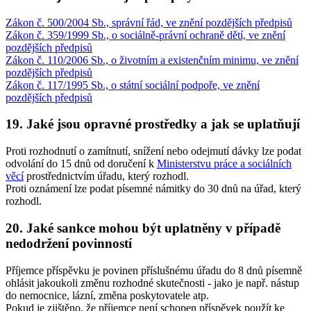
Zákon č. 500/2004 Sb., správní řád, ve znění pozdějších předpisů
Zákon č. 359/1999 Sb., o sociálně-právní ochraně dětí, ve znění
pozdějších předpisů
Zákon č. 110/2006 Sb., o životním a existenčním minimu, ve znění
pozdějších předpisů
Zákon č. 117/1995 Sb., o státní sociální podpoře, ve znění
pozdějších předpisů
19. Jaké jsou opravné prostředky a jak se uplatňují
Proti rozhodnutí o zamítnutí, snížení nebo odejmutí dávky lze podat
odvolání do 15 dnů od doručení k
Ministerstvu práce a sociálních
věcí
prostřednictvím úřadu, který rozhodl.
Proti oznámení lze podat písemné námitky do 30 dnů na úřad, který
rozhodl.
20. Jaké sankce mohou být uplatněny v případě
nedodržení povinností
Příjemce příspěvku je povinen příslušnému úřadu do 8 dnů písemně
ohlásit jakoukoli změnu rozhodné skutečnosti - jako je např. nástup
do nemocnice, lázní, změna poskytovatele atp.
Pokud je zjištěno, že příjemce není schopen příspěvek použít ke