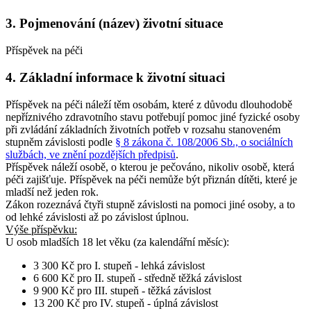
3. Pojmenování (název) životní situace
Příspěvek na péči
4. Základní informace k životní situaci
Příspěvek na péči náleží těm osobám, které z důvodu dlouhodobě
nepříznivého zdravotního stavu potřebují pomoc jiné fyzické osoby
při zvládání základních životních potřeb v rozsahu stanoveném
stupněm závislosti podle
§ 8 zákona č. 108/2006 Sb., o sociálních
službách, ve znění pozdějších předpisů
.
Příspěvek náleží osobě, o kterou je pečováno, nikoliv osobě, která
péči zajišťuje. Příspěvek na péči nemůže být přiznán dítěti, které je
mladší než jeden rok.
Zákon rozeznává čtyři stupně závislosti na pomoci jiné osoby, a to
od lehké závislosti až po závislost úplnou.
Výše příspěvku:
U osob
mladších 18 let věku
(za kalendářní měsíc):
3 300 Kč pro I. stupeň - lehká závislost
6 600 Kč pro II. stupeň - středně těžká závislost
9 900 Kč pro III. stupeň - těžká závislost
13 200 Kč pro IV. stupeň - úplná závislost