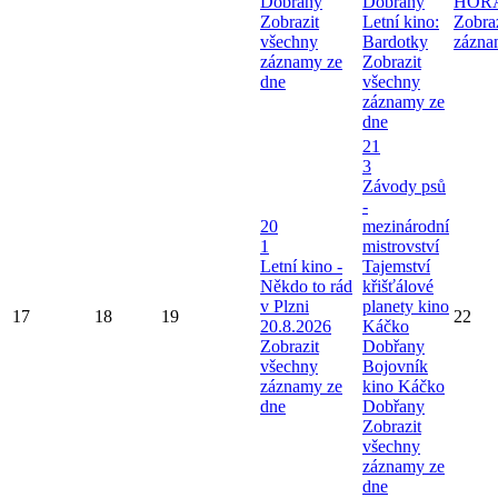
Dobřany
Dobřany
HOR
Zobrazit
Letní kino:
Zobra
všechny
Bardotky
zázna
záznamy ze
Zobrazit
dne
všechny
záznamy ze
dne
21
3
Závody psů
-
20
mezinárodní
1
mistrovství
Letní kino -
Tajemství
Někdo to rád
křišťálové
v Plzni
planety kino
17
18
19
22
20.8.2026
Káčko
Zobrazit
Dobřany
všechny
Bojovník
záznamy ze
kino Káčko
dne
Dobřany
Zobrazit
všechny
záznamy ze
dne