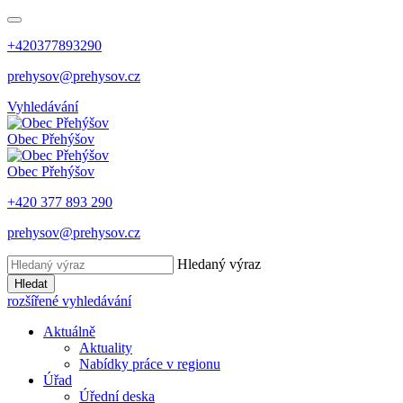
+420377893290
prehysov@prehysov.cz
Vyhledávání
Obec
Přehýšov
Obec
Přehýšov
+420 377 893 290
prehysov@prehysov.cz
Hledaný výraz
Hledat
rozšířené vyhledávání
Aktuálně
Aktuality
Nabídky práce v regionu
Úřad
Úřední deska