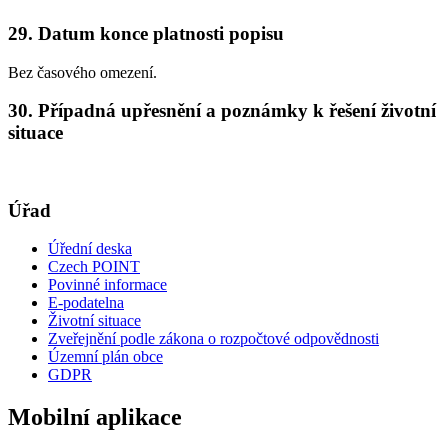
29. Datum konce platnosti popisu
Bez časového omezení.
30. Případná upřesnění a poznámky k řešení životní
situace
Úřad
Úřední deska
Czech POINT
Povinné informace
E-podatelna
Životní situace
Zveřejnění podle zákona o rozpočtové odpovědnosti
Územní plán obce
GDPR
Mobilní aplikace