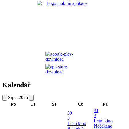
Kalendář
Srpen
2026
Po
Út
St
Čt
Pá
31
30
3
3
Letní kino
Letní kino
Nečekané
Bláznivá