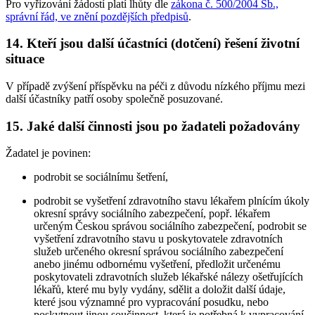
Pro vyřizování žádostí platí lhůty dle
zákona č. 500/2004 Sb.,
správní řád, ve znění pozdějších předpisů
.
14. Kteří jsou další účastníci (dotčení) řešení životní
situace
V případě zvýšení příspěvku na péči z důvodu nízkého příjmu mezi
další účastníky patří osoby společně posuzované.
15. Jaké další činnosti jsou po žadateli požadovány
Žadatel je povinen:
podrobit se sociálnímu šetření,
podrobit se vyšetření zdravotního stavu lékařem plnícím úkoly
okresní správy sociálního zabezpečení, popř. lékařem
určeným Českou správou sociálního zabezpečení, podrobit se
vyšetření zdravotního stavu u poskytovatele zdravotních
služeb určeného okresní správou sociálního zabezpečení
anebo jinému odbornému vyšetření, předložit určenému
poskytovateli zdravotních služeb lékařské nálezy ošetřujících
lékařů, které mu byly vydány, sdělit a doložit další údaje,
které jsou významné pro vypracování posudku, nebo
poskytnout jinou součinnost, která je potřebná k vypracování