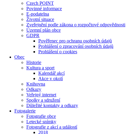
Czech POINT
Povinné informace
E-podatelna
Životní situace
Zveřejnění podle zákona o rozpočtové odpovědnosti
Územní plán obce
GDPR
Pověřenec pro ochranu osobních údajů
Prohlášení o zpracování osobních údajů
Prohlášení o cookies
Obec
Historie
Kultura a sport
Kalendář akcí
Akce v okolí
Knihovna
Odkazy
Veřejný internet
Spolky a sdružení
Důležité kontakty a odkazy
Fotogalerie
Fotografie obce
Letecké snímky
Fotografie z akcí a událostí
2018